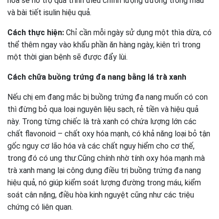
hóa sẽ hỗ trợ quá trình điều chỉnh lượng đường trong máu
và bài tiết isulin hiệu quả.
Cách thực hiện:
Chỉ cần mỗi ngày sử dụng một thìa dừa, có
thể thêm ngay vào khẩu phần ăn hàng ngày, kiên trì trong
một thời gian bệnh sẽ được đẩy lùi.
Cách chữa buồng trứng đa nang bằng lá trà xanh
Nếu chị em đang mắc bị buồng trứng đa nang muốn có con
thì đừng bỏ qua loại nguyên liệu sạch, rẻ tiền và hiệu quả
này. Trong từng chiếc là trà xanh có chứa lượng lớn các
chất flavonoid – chất oxy hóa mạnh, có khả năng loại bỏ tận
gốc nguy cơ lão hóa và các chất nguy hiểm cho cơ thế,
trong đó có ung thư.Cũng chính nhờ tính oxy hóa mạnh mà
trà xanh mang lại công dụng điều trị buồng trứng đa nang
hiệu quả, nó giúp kiểm soát lượng đường trong máu, kiểm
soát cân nặng, điều hòa kinh nguyệt cũng như các triệu
chứng có liên quan.