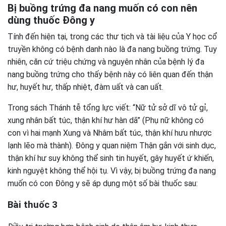
Bị buồng trứng đa nang muốn có con nên
dùng thuốc Đông y
Tính đến hiện tại, trong các thư tịch và tài liệu của Y học cổ
truyền không có bệnh danh nào là đa nang buồng trứng. Tuy
nhiên, căn cứ triệu chứng và nguyên nhân của bệnh lý đa
nang buồng trứng cho thấy bệnh này có liên quan đến thận
hư, huyết hư, thấp nhiệt, đàm uất và can uất.
Trong sách Thánh tễ tổng lực viết: “Nữ tử sở dĩ vô tử gỉ,
xung nhân bất túc, thận khí hư hàn dã” (Phụ nữ không có
con vì hai mạnh Xung và Nhâm bất túc, thận khí hưu nhược
lạnh lẽo mà thành). Đông y quan niệm Thận gắn với sinh dục,
thận khí hư suy không thể sinh tin huyết, gây huyết ứ khiến,
kinh nguyệt không thể hội tụ. Vì vậy, bị buồng trứng đa nang
muốn có con Đông y sẽ áp dụng một số bài thuốc sau:
Bài thuốc 3