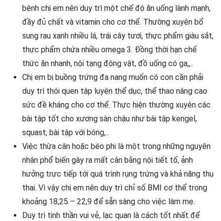
bệnh chị em nên duy trì một chế độ ăn uống lành mạnh,
đầy đủ chất và vitamin cho cơ thể. Thường xuyên bổ
sung rau xanh nhiều lá, trái cây tươi, thực phẩm giàu sắt,
thực phẩm chứa nhiều omega 3. Đồng thời hạn chế
thức ăn nhanh, nội tạng động vật, đồ uống có ga,,..
Chị em bị buồng trứng đa nang muốn có con cần phải
duy trì thói quen tập luyện thể dục, thể thao nâng cao
sức đề kháng cho cơ thể. Thực hiện thường xuyên các
bài tập tốt cho xương sàn chậu như bài tập kengel,
squast, bài tập với bóng,..
Việc thừa cân hoặc béo phi là một trong những nguyên
nhân phổ biến gây ra mất cân bằng nội tiết tố, ảnh
hưởng trực tiếp tới quá trình rụng trứng và khả năng thụ
thai. Vì vậy chị em nên duy trì chỉ số BMI cơ thể trong
khoảng 18,25 – 22,9 để sẵn sàng cho việc làm mẹ.
Duy trì tinh thần vui vẻ, lạc quan là cách tốt nhất để