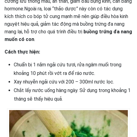
cường lưu thông máu, an thần, giảm đau bụng kinh, cân bằng
hormone.Ngoài ra, loại “thảo dược” này còn có tác dụng
kích thích co bóp tử cung mạnh mẽ nên giúp điều hòa kinh
nguyệt hiệu quả, giảm tác động mà buồng trứng đa nang
mang lại, hỗ trợ cho quá trình điều trị
buồng trứng đa nang
muốn có con
.
Cách thực hiện:
Chuẩn bị 1 nắm ngải cứu tươi, rửa ngâm muối trong
khoảng 10 phút rồi vớt ra để ráo nước.
Xay nhuyễn ngải cứu với 200 – 300ml nước lọc.
Chắt lấy nước uống hàng ngày. Sử dụng trong khoảng 1
tháng sẽ thấy hiệu quả.