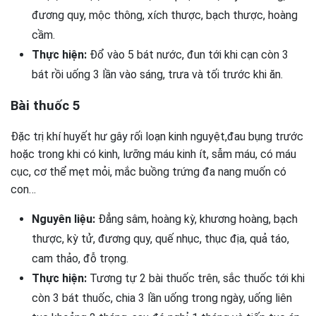
đương quy, mộc thông, xích thược, bạch thược, hoàng
cầm.
Thực hiện:
Đổ vào 5 bát nước, đun tới khi cạn còn 3
bát rồi uống 3 lần vào sáng, trưa và tối trước khi ăn.
Bài thuốc 5
Đặc trị khí huyết hư gây rối loạn kinh nguyệt,đau bụng trước
hoặc trong khi có kinh, lưỡng máu kinh ít, sẫm máu, có máu
cục, cơ thể mẹt mỏi, mắc buồng trứng đa nang muốn có
con…
Nguyên liệu:
Đẳng sâm, hoàng kỳ, khương hoàng, bạch
thược, kỳ tử, đương quy, quế nhục, thục địa, quả táo,
cam thảo, đỗ trọng.
Thực hiện:
Tương tự 2 bài thuốc trên, sắc thuốc tới khi
còn 3 bát thuốc, chia 3 lần uống trong ngày, uống liên