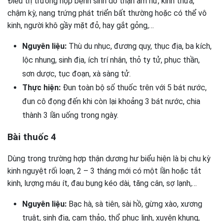
Điều trị trường hợp bệnh sinh do thận âm hư, kinh thưa,
chậm kỳ, nang trứng phát triển bất thường hoặc có thể vô
kinh, người khô gầy mặt đỏ, hay gắt gỏng,…
Nguyên liệu:
Thù du nhục, đương quy, thục địa, ba kích,
lộc nhung, sinh địa, ích trí nhân, thỏ ty tử, phục thần,
sơn dược, tục đoạn, xà sàng tử.
Thực hiện:
Đun toàn bộ số thuốc trên với 5 bát nước,
đun cô đọng đến khi còn lại khoảng 3 bát nước, chia
thành 3 lần uống trong ngày.
Bài thuốc 4
Dùng trong trường hợp thận dương hư biểu hiện là bị chu kỳ
kinh nguyệt rối loạn, 2 – 3 tháng mới có một lần hoặc tắt
kinh, lượng máu ít, đau bụng kéo dài, tăng cân, sợ lạnh,…
Nguyên liệu:
Bạc hà, sà tiên, sài hồ, gừng xào, xương
truật, sinh địa, cam thảo, thổ phục linh, xuyên khung,