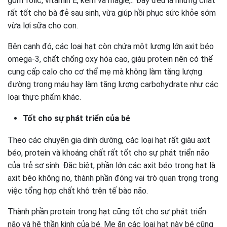
gồm folic, vitamin E, kẽm và magie,.. Đây đều là những chất
rất tốt cho bà đẻ sau sinh, vừa giúp hồi phục sức khỏe sớm
vừa lợi sữa cho con.
Bên cạnh đó, các loại hạt còn chứa một lượng lớn axit béo
omega-3, chất chống oxy hóa cao, giàu protein nên có thể
cung cấp calo cho cơ thể mẹ mà không làm tăng lượng
đường trong máu hay làm tăng lượng carbohydrate như các
loại thực phẩm khác.
Tốt cho sự phát triển của bé
Theo các chuyên gia dinh dưỡng, các loại hạt rất giàu axit
béo, protein và khoáng chất rất tốt cho sự phát triển não
của trẻ sơ sinh. Đặc biệt, phần lớn các axit béo trong hạt là
axit béo không no, thành phần đóng vai trò quan trọng trong
việc tổng hợp chất khô trên tế bào não.
Thành phần protein trong hạt cũng tốt cho sự phát triển
não và hệ thần kinh của bé. Mẹ ăn các loại hạt này bé cũng