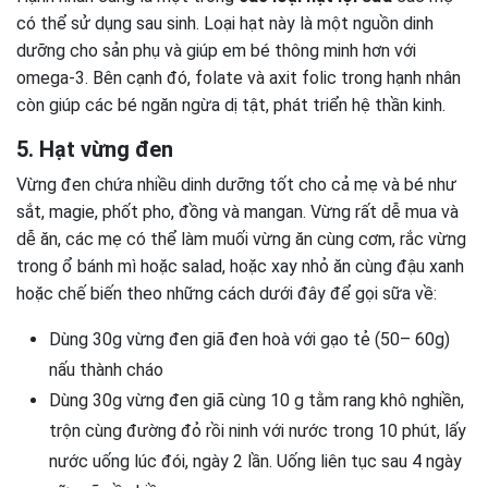
có thể sử dụng sau sinh. Loại hạt này là một nguồn dinh
dưỡng cho sản phụ và giúp em bé thông minh hơn với
omega-3. Bên cạnh đó, folate và axit folic trong hạnh nhân
còn giúp các bé ngăn ngừa dị tật, phát triển hệ thần kinh.
5. Hạt vừng đen
Vừng đen chứa nhiều dinh dưỡng tốt cho cả mẹ và bé như
sắt, magie, phốt pho, đồng và mangan. Vừng rất dễ mua và
dễ ăn, các mẹ có thể làm muối vừng ăn cùng cơm, rắc vừng
trong ổ bánh mì hoặc salad, hoặc xay nhỏ ăn cùng đậu xanh
hoặc chế biến theo những cách dưới đây để gọi sữa về:
Dùng 30g vừng đen giã đen hoà với gạo tẻ (50– 60g)
nấu thành cháo
Dùng 30g vừng đen giã cùng 10 g tằm rang khô nghiền,
trộn cùng đường đỏ rồi ninh với nước trong 10 phút, lấy
nước uống lúc đói, ngày 2 lần. Uống liên tục sau 4 ngày