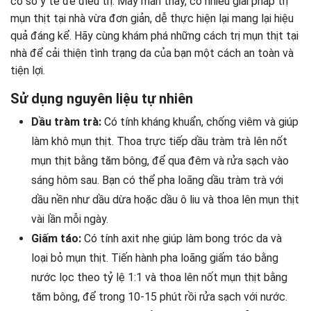
cơ sở y tế để điều trị. May mắn thay, có nhiều giải pháp trị
mụn thịt tại nhà vừa đơn giản, dễ thực hiện lại mang lại hiệu
quả đáng kể. Hãy cùng khám phá những cách trị mụn thịt tại
nhà để cải thiện tình trạng da của bạn một cách an toàn và
tiện lợi.
Sử dụng nguyên liệu tự nhiên
Dầu tràm trà:
Có tính kháng khuẩn, chống viêm và giúp
làm khô mụn thịt. Thoa trực tiếp dầu tràm trà lên nốt
mụn thịt bằng tăm bông, để qua đêm và rửa sạch vào
sáng hôm sau.
Bạn có thể pha loãng dầu tràm trà với
dầu nền như dầu dừa hoặc dầu ô liu và thoa lên mụn thịt
vài lần mỗi ngày.
Giấm táo:
Có tính axit nhẹ giúp làm bong tróc da và
loại bỏ mụn thịt. Tiến hành pha loãng giấm táo bằng
nước lọc theo tỷ lệ 1:1 và thoa lên nốt mụn thịt bằng
tăm bông, để trong 10-15 phút rồi rửa sạch với nước.