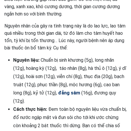
vàng, xanh xao, khó cương dương, thời gian cương dương
ngắn hơn so với bình thường.
Nguyên nhân của gây ra tình trạng này là do lao lực, lao tâm
quá nhiều trong thời gian dài, từ đó làm cho tâm huyết hao
tổn, tỳ khí bị tổn thương… Lúc này, người bệnh nên áp dụng
bài thuốc ôn bổ tâm kỳ. Cụ thể:
Nguyên liệu:
Chuẩn bị sinh khương (5g), long nhãn
(12g), hoàng kỳ (12g), táo nhân (8g), hà thủ ô (12g), ý dĩ
(12g), hoài sơn (12g), viễn chí (8g), thục địa (20g), bạch
truật (12g), phục thần (8g), mộc hương (6g), cao ban
long (8g), kỷ tử (12g),
đẳng sâm
(16g), đương quy
(12g).
Cách thực hiện:
Đem toàn bộ nguyên liệu vừa chuẩn bị,
đổ nước ngập mặt và đun sôi cho tới khi ước chừng
còn khoảng 2 bát thuốc thì dừng. Bạn có thể chia số