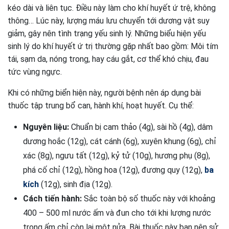
kéo dài và liên tục. Điều này làm cho khí huyết ứ trệ, không
thông… Lúc này, lượng máu lưu chuyển tới dương vật suy
giảm, gây nên tình trạng yếu sinh lý. Những biểu hiện yếu
sinh lý do khí huyết ứ trị thường gặp nhất bao gồm: Môi tím
tái, sạm da, nóng trong, hay cáu gắt, cơ thể khó chịu, đau
tức vùng ngực.
Khi có những biển hiện này, người bệnh nên áp dụng bài
thuốc tập trung bổ can, hành khí, hoạt huyết. Cụ thể:
Nguyên liệu:
Chuẩn bị cam thảo (4g), sài hồ (4g), dâm
dương hoắc (12g), cát cánh (6g), xuyên khung (6g), chỉ
xác (8g), ngưu tất (12g), kỷ tử (10g), hương phụ (8g),
phá cố chỉ (12g), hồng hoa (12g), đương quy (12g),
ba
kích
(12g), sinh địa (12g).
Cách tiến hành:
Sắc toàn bộ số thuốc này với khoảng
400 – 500 ml nước ấm và đun cho tới khi lượng nước
trong ấm chỉ còn lại một nửa. Bài thuốc này bạn nên sử