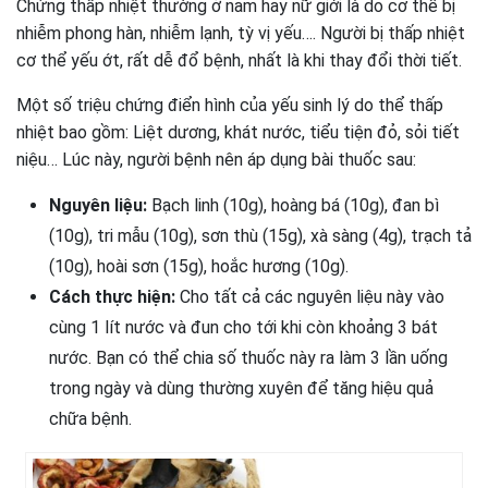
Chứng thấp nhiệt thường ở nam hay nữ giới là do cơ thể bị
nhiễm phong hàn, nhiễm lạnh, tỳ vị yếu…. Người bị thấp nhiệt
cơ thể yếu ớt, rất dễ đổ bệnh, nhất là khi thay đổi thời tiết.
Một số triệu chứng điển hình của yếu sinh lý do thể thấp
nhiệt bao gồm: Liệt dương, khát nước, tiểu tiện đỏ, sỏi tiết
niệu… Lúc này, người bệnh nên áp dụng bài thuốc sau:
Nguyên liệu:
Bạch linh (10g), hoàng bá (10g), đan bì
(10g), tri mẫu (10g), sơn thù (15g), xà sàng (4g), trạch tả
(10g), hoài sơn (15g), hoắc hương (10g).
Cách thực hiện:
Cho tất cả các nguyên liệu này vào
cùng 1 lít nước và đun cho tới khi còn khoảng 3 bát
nước. Bạn có thể chia số thuốc này ra làm 3 lần uống
trong ngày và dùng thường xuyên để tăng hiệu quả
chữa bệnh.