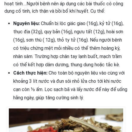
hoạt tinh….Người bệnh nên áp dụng các bài thuốc có công
dụng cố tinh, ích thận và bồi bổ khí huyết. Cụ thể:
Nguyên liệu:
Chuẩn bị lộc giác giao (16g), kỷ tử (16g),
thục địa (32g), quy bản (16g), ngưu tất (12g), hoài sơn
(16g), sơn thù ( 12g), thỏ ty tử (16g). Nếu người bệnh
có triệu chứng mệt mỏi nhiều có thể thêm hoàng kỳ,
nhân sâm. Trường hợp chân tay lạnh buốt, mạch trầm
có thể kết hợp dâm dương, thung dung hoặc tắc kè.
Cách thực hiện:
Cho toàn bộ nguyên liệu vào cùng với
khoảng 3 lít nước và đun sôi nhỏ lửa cho tới khi nước
cạn còn ⅓ ấm. Lọc sạch bã và lấy nước để này để uống
hằng ngày, giúp tăng cường sinh lý.