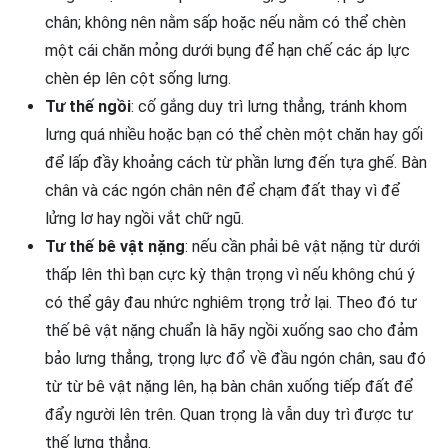
chân; không nên nằm sấp hoặc nếu nằm có thể chèn
một cái chăn mỏng dưới bụng để hạn chế các áp lực
chèn ép lên cột sống lưng.
Tư thế ngồi
: cố gắng duy trì lưng thẳng, tránh khom
lưng quá nhiều hoặc bạn có thể chèn một chăn hay gối
để lấp đầy khoảng cách từ phần lưng đến tựa ghế. Bàn
chân và các ngón chân nên để chạm đất thay vì để
lửng lơ hay ngồi vắt chữ ngũ.
Tư thế bê vật nặng
: nếu cần phải bê vật nặng từ dưới
thấp lên thì bạn cực kỳ thận trọng vì nếu không chú ý
có thể gây đau nhức nghiêm trọng trở lại. Theo đó tư
thế bê vật nặng chuẩn là hãy ngồi xuống sao cho đảm
bảo lưng thẳng, trọng lực đổ về đầu ngón chân, sau đó
từ từ bê vật nặng lên, hạ bàn chân xuống tiếp đất để
đẩy người lên trên. Quan trọng là vẫn duy trì được tư
thế lưng thẳng.