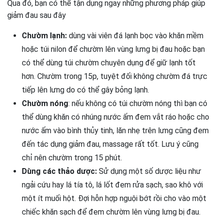
Qua đó, bạn có thể tận dụng ngay những phương pháp giúp
giảm đau sau đây
Chườm lạnh:
dùng vài viên đá lạnh bọc vào khăn mềm
hoặc túi nilon để chườm lên vùng lưng bị đau hoặc bạn
có thể dùng túi chườm chuyên dụng để giữ lạnh tốt
hơn. Chườm trong 15p, tuyệt đối không chườm đá trực
tiếp lên lưng do có thể gây bỏng lạnh.
Chườm nóng
: nếu không có túi chườm nóng thì bạn có
thể dùng khăn có nhúng nước ấm đem vắt ráo hoặc cho
nước ấm vào bình thủy tinh, lăn nhẹ trên lưng cũng đem
đến tác dụng giảm đau, massage rất tốt. Lưu ý cũng
chỉ nên chườm trong 15 phút.
Dùng các thảo dược:
Sử dụng một số dược liệu như
ngải cứu hay lá tía tô, lá lốt đem rửa sạch, sao khô với
một ít muối hột. Đợi hỗn hợp nguội bớt rồi cho vào một
chiếc khăn sạch để đem chườm lên vùng lưng bị đau.