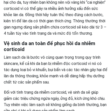
hại cho da, tuy nhiên bạn không nên vội vàng khi “cai nghiện”
corticoid vì có thể gây ra nhiều ảnh hưởng xấu đến sức
khỏe làn da. Đồng thời hãy tuân thủ theo đúng cách bước,
kiên trì để làn da có thời gian thích ứng. Thông thường thời
gian ngưng dùng sản phẩm chứa corticoid sẽ kéo dài từ 3 –
4 tuần tùy vào tình trạng da và mức độ tổn thương.
Vệ sinh da an toàn để phục hồi da nhiễm
corticoid
Làm sạch da là bước vô cùng quan trọng trong quy trình
skincare, kể cả khi da bạn bị nhiễm độc corticoid vì nó có
tác dụng loại bỏ vi khuẩn, bụi bẩn và các tác nhân gây hại để
làn da thông thoáng, khỏe mạnh và dễ dàng hấp thụ dưỡng
chất từ các sản phẩm sau.
Đối với tình trạng da nhiễm corticoid, vệ sinh da sẽ giúp
giảm các triệu chứng ngứa ngáy, ửng đỏ, kích ứng khó chịu.
Tuy nhiên việc làm sạch sẽ không giống da bình thường, bạn
cần chú ý khi sử dụng sản phẩm làm sạch.