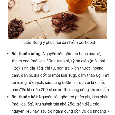
Thuốc Đông y phục hồi da nhiễm corticoid
Bài thuốc uống:
Nguyên liệu gồm có bạch hoa xà,
thạch cao (mỗi loại 30g), tang bì, tỳ bà diệp (mỗi loại
12g), sinh địa 15g, chi tử, sơn tra, xích thược, hoàng
cầm, đan bì, địa cốt bì (mỗi loại 10g), cam thảo 6g. Tất
cả mang rửa sạch, sắc cùng 600ml nước với lửa nhỏ,
cho đến khi còn 200ml nước thì mang uống khi còn ấm.
Bài thuốc bôi:
Nguyên liệu gồm có phèn phi, kinh phấn
(mỗi loại 5g), lưu huỳnh tán nhỏ 25g, trộn đều các
nguyên liệu này, sau đó ngâm cùng cồn 70 độ khoảng 7