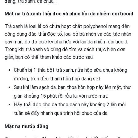
đắng, trà xanh, cà chua,…
Mặt nạ trà xanh thải độc và phục hồi da nhiễm corticoid
Trà xanh là loại lá có chứa hoạt chất polyphenol mang đến
công dụng đào thải độc tố, loại bỏ bã nhờn và các tác nhân
gây mụn, do đó cực kỳ phù hợp với làn da nhiễm corticoid.
Trong khi trà xanh vô cùng dễ tìm và cách thực hiện đơn
giản, bạn có thể tham khảo các bước sau:
Chuẩn bị 1 thìa bột trà xanh, nửa hộp sữa chua không
đường, trộn đều thành hỗn hợp dạng sệt.
Sau khi làm sạch da, bạn thoa hỗn hợp này lên mặt, thư
giãn khoảng 15 phút rồi rửa lại với nước mát.
Hãy thải độc cho da theo cách này khoảng 2 lần mỗi
tuần sẽ đẩy nhanh quá trình hồi phục của da.
Mặt nạ mướp đắng