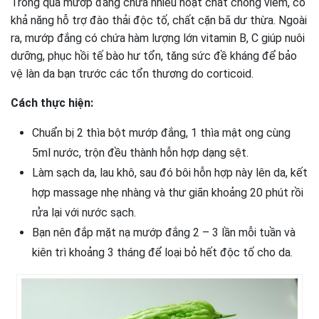
Trong quả mướp đắng chứa nhiều hoạt chất chống viêm, có
khả năng hỗ trợ đào thải độc tố, chất cặn bã dư thừa. Ngoài
ra, mướp đắng có chứa hàm lượng lớn vitamin B, C giúp nuôi
dưỡng, phục hồi tế bào hư tổn, tăng sức đề kháng để bảo
vệ làn da bạn trước các tổn thương do corticoid.
Cách thực hiện:
Chuẩn bị 2 thìa bột mướp đắng, 1 thìa mật ong cùng
5ml nước, trộn đều thành hỗn hợp dạng sệt.
Làm sạch da, lau khô, sau đó bôi hỗn hợp này lên da, kết
hợp massage nhẹ nhàng và thư giãn khoảng 20 phút rồi
rửa lại với nước sạch.
Bạn nên đắp mặt nạ mướp đắng 2 – 3 lần mỗi tuần và
kiên trì khoảng 3 tháng để loại bỏ hết độc tố cho da.