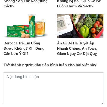
Không? Ăn Thế Nào Đúng
Không Bị Hôi, Giúp Cô Bé
Cách?
Luôn Thơm Và Sạch?
Berocca Trẻ Em Uống
Ăn Gì Để Hạ Huyết Áp
Được Không? Khi Dùng
Nhanh Chóng, An Toàn,
Cần Lưu Ý Gì?
Giảm Nguy Cơ Đột Quỵ
Trở thành người đầu tiên bình luận cho bài viết này!