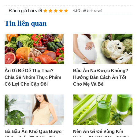
Đánh giá bài viết
4.8/5 - (6 bình chọn)
Tin liên quan
Ăn Gì Để Dễ Thụ Thai?
Bầu Ăn Na Được Không?
Chia Sẻ Nhóm Thực Phẩm
Hướng Dẫn Cách Ăn Tốt
Có Lợi Cho Cặp Đôi
Cho Mẹ Và Bé
Bà Bầu Ăn Khổ Qua Được
Nên Ăn Gì Để Vùng Kín