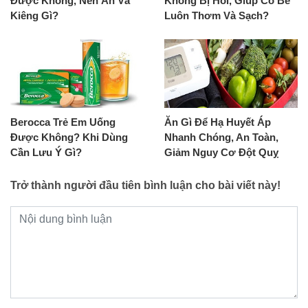
Được Không, Nên Ăn Và
Không Bị Hôi, Giúp Cô Bé
Kiêng Gì?
Luôn Thơm Và Sạch?
Berocca Trẻ Em Uống
Ăn Gì Để Hạ Huyết Áp
Được Không? Khi Dùng
Nhanh Chóng, An Toàn,
Cần Lưu Ý Gì?
Giảm Nguy Cơ Đột Quỵ
Trở thành người đầu tiên bình luận cho bài viết này!