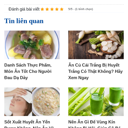
Đánh giá bài viết
5/5 - (1 bình chọn)
Tin liên quan
Danh Sách Thực Phẩm,
Ăn Củ Cải Trắng Bị Huyết
Món Ăn Tốt Cho Người
Trắng Có Thật Không? Hãy
Đau Dạ Dày
Xem Ngay
Sốt Xuất Huyết Ăn Yến
Nên Ăn Gì Để Vùng Kín