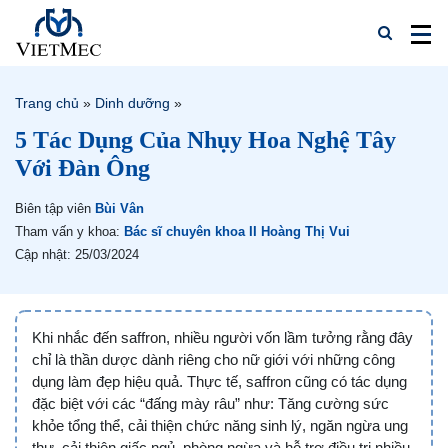
Trang chủ
»
Dinh dưỡng
»
5 Tác Dụng Của Nhụy Hoa Nghệ Tây
Với Đàn Ông
Biên tập viên
Bùi Vân
Tham vấn y khoa:
Bác sĩ chuyên khoa II Hoàng Thị Vui
Cập nhật: 25/03/2024
Khi nhắc đến saffron, nhiều người vốn lầm tưởng rằng đây
chỉ là thần dược dành riêng cho nữ giới với những công
dụng làm đẹp hiệu quả. Thực tế, saffron cũng có tác dụng
đặc biệt với các “đấng mày râu” như: Tăng cường sức
khỏe tổng thể, cải thiện chức năng sinh lý, ngăn ngừa ung
thư, cải thiện giấc ngủ, phòng ngừa và hỗ trợ điều trị nhiều