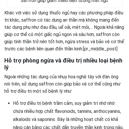
Saffron giúp giảm thiểu hiện tượng mất ngủ
Khác với việc sử dụng thuốc ngủ hay các phương pháp điều
trị khác, saffron có tác dụng an thần mà không mang đến
tác dụng phụ như đau đầu, uể oải, mệt mỏi,… Ngoài khả năng
giúp cơ thể có một giấc ngủ ngon và sâu hơn, saffron còn
giúp tinh thần trở nên tốt hơn, ngừa stress và bảo vệ cơ thể
trước các bệnh liên quan đến thần kinh.[pr_middle_post]
Hỗ trợ phòng ngừa và điều trị nhiều loại bệnh
lý
Ngoài những tác dụng của nhụy hoa nghệ tây với đàn ông
nói trên, sử dụng saffron còn giúp bảo vệ cơ thể cũng như
hỗ trợ điều trị một số bệnh lý như:
Hỗ trợ điều trị bệnh trầm cảm, suy giảm trí nhớ nhờ
chứa nhiều hợp chất flavonoids, tannins, anthocyanins,
alkaloids và saponins. Đây là những hoạt chất có khả
năng cân bằng các chất dẫn truyền thần kinh trong não,