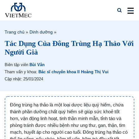
Trang chủ
»
Dinh dưỡng
»
Tác Dụng Của Đông Trùng Hạ Thảo Với
Người Già
Biên tập viên
Bùi Vân
Tham vấn y khoa:
Bác sĩ chuyên khoa II Hoàng Thị Vui
Cập nhật: 25/01/2024
Đông trùng hạ thảo là một loại dược liệu quý hiếm, chứa
thành phần dưỡng chất quý hiếm sẽ giúp sức khoẻ tốt
hơn, vận động linh hoạt, tinh thần minh mẫn, tỉnh táo và
phòng tránh được nhiều bệnh như ung thư, gan, thận, tim
mạch, huyết áp cho người cao tuổi. Đông trùng hạ thảo có
thể ăn sống, nấu cháo, hầm tổ yến, hãm trà đều rất tốt.