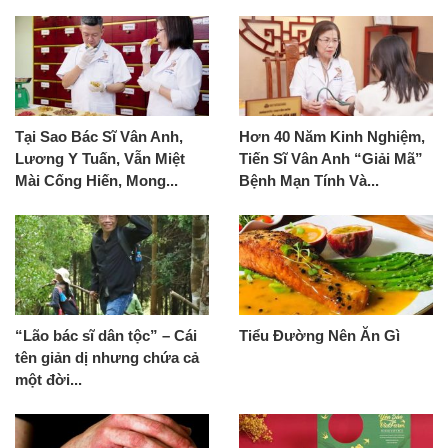
Tại Sao Bác Sĩ Vân Anh,
Hơn 40 Năm Kinh Nghiệm,
Lương Y Tuấn, Vẫn Miệt
Tiến Sĩ Vân Anh “Giải Mã”
Mài Cống Hiến, Mong...
Bệnh Mạn Tính Và...
“Lão bác sĩ dân tộc” – Cái
Tiểu Đường Nên Ăn Gì
tên giản dị nhưng chứa cả
một đời...