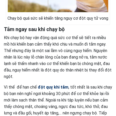
Chạy bộ quá sức sẽ khiến tăng nguy cơ đột quỵ tử vong
Tắm ngay sau khi chạy bộ
Khi chạy bộ hay vận động quá sức cơ thể sẽ tiết ra nhiều
mồ hôi khiến bạn cảm thấy khó chịu và muốn đi tắm ngay.
Thế nhưng đây là một sai lầm vô cùng nguy hiểm. Nguyên
nhân là lúc này lỗ chân lông của bạn đang nở ra, tắm nước
lạnh sẽ thấm nhanh vào cơ thể khiến bạn bị chóng mặt, đau
đầu, nguy hiểm nhất là đột quỵ do thân nhiệt bị thay đổi đột
ngột.
Vì thế để hạn chế
đột quỵ khi tắm
, tốt nhất là sau khi chạy
bộ bạn nên nghỉ ngơi khoảng 30 phút để cơ thể khỏe lại rồi
mới làm sạch thân thể. Ngoài ra khi tập luyện nếu bạn cảm
thấy chóng mặt, choáng váng, ngực đau tức, khó thở, đau
lưng và đầu gối, huyết áp tăng,… nên ngưng chạy bộ. Tiếp