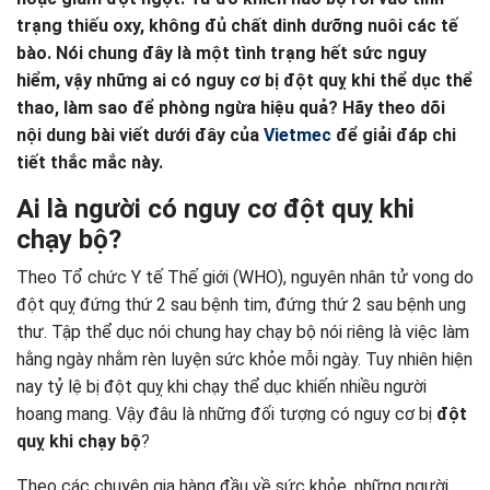
trạng thiếu oxy, không đủ chất dinh dưỡng nuôi các tế
bào. Nói chung đây là một tình trạng hết sức nguy
hiểm, vậy những ai có nguy cơ bị đột quỵ khi thể dục thể
thao, làm sao để phòng ngừa hiệu quả? Hãy theo dõi
nội dung bài viết dưới đây của
Vietmec
để giải đáp chi
tiết thắc mắc này.
Ai là người có nguy cơ đột quỵ khi
chạy bộ?
Theo Tổ chức Y tế Thế giới (WHO), nguyên nhân tử vong do
đột quỵ đứng thứ 2 sau bệnh tim, đứng thứ 2 sau bệnh ung
thư. Tập thể dục nói chung hay chạy bộ nói riêng là việc làm
hằng ngày nhằm rèn luyện sức khỏe mỗi ngày. Tuy nhiên hiện
nay tỷ lệ bị đột quỵ khi chạy thể dục khiến nhiều người
hoang mang. Vậy đâu là những đối tượng có nguy cơ bị
đột
quỵ khi chạy bộ
?
Theo các chuyên gia hàng đầu về sức khỏe, những người