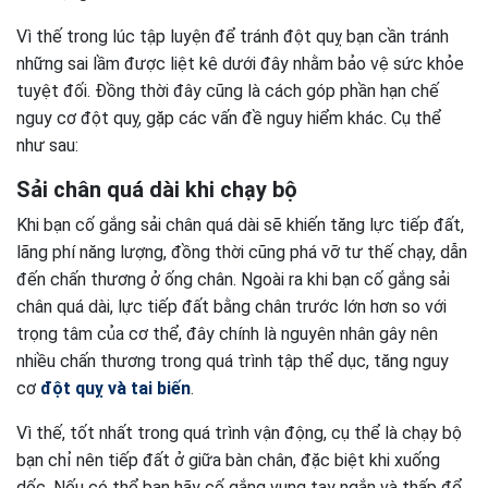
Vì thế trong lúc tập luyện để tránh đột quỵ bạn cần tránh
những sai lầm được liệt kê dưới đây nhằm bảo vệ sức khỏe
tuyệt đối. Đồng thời đây cũng là cách góp phần hạn chế
nguy cơ đột quỵ, gặp các vấn đề nguy hiểm khác. Cụ thể
như sau:
Sải chân quá dài khi chạy bộ
Khi bạn cố gắng sải chân quá dài sẽ khiến tăng lực tiếp đất,
lãng phí năng lượng, đồng thời cũng phá vỡ tư thế chạy, dẫn
đến chấn thương ở ống chân. Ngoài ra khi bạn cố gắng sải
chân quá dài, lực tiếp đất bằng chân trước lớn hơn so với
trọng tâm của cơ thể, đây chính là nguyên nhân gây nên
nhiều chấn thương trong quá trình tập thể dục, tăng nguy
cơ
đột quỵ và tai biến
.
Vì thế, tốt nhất trong quá trình vận động, cụ thể là chạy bộ
bạn chỉ nên tiếp đất ở giữa bàn chân, đặc biệt khi xuống
dốc. Nếu có thể bạn hãy cố gắng vung tay ngắn và thấp để