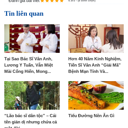
Đánh giá bài viết
4.9/5 - (8 bình chọn)
Tin liên quan
Tại Sao Bác Sĩ Vân Anh,
Hơn 40 Năm Kinh Nghiệm,
Lương Y Tuấn, Vẫn Miệt
Tiến Sĩ Vân Anh “Giải Mã”
Mài Cống Hiến, Mong...
Bệnh Mạn Tính Và...
“Lão bác sĩ dân tộc” – Cái
Tiểu Đường Nên Ăn Gì
tên giản dị nhưng chứa cả