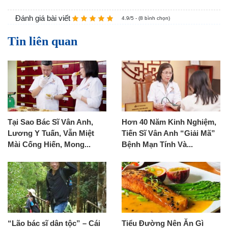
Đánh giá bài viết
4.9/5 - (8 bình chọn)
Tin liên quan
Tại Sao Bác Sĩ Vân Anh,
Hơn 40 Năm Kinh Nghiệm,
Lương Y Tuấn, Vẫn Miệt
Tiến Sĩ Vân Anh “Giải Mã”
Mài Cống Hiến, Mong...
Bệnh Mạn Tính Và...
“Lão bác sĩ dân tộc” – Cái
Tiểu Đường Nên Ăn Gì