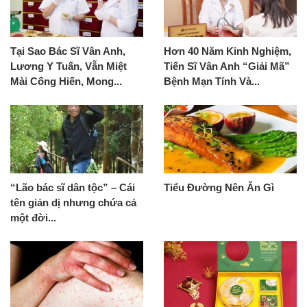
Tại Sao Bác Sĩ Vân Anh,
Hơn 40 Năm Kinh Nghiệm,
Lương Y Tuấn, Vẫn Miệt
Tiến Sĩ Vân Anh “Giải Mã”
Mài Cống Hiến, Mong...
Bệnh Mạn Tính Và...
“Lão bác sĩ dân tộc” – Cái
Tiểu Đường Nên Ăn Gì
tên giản dị nhưng chứa cả
một đời...