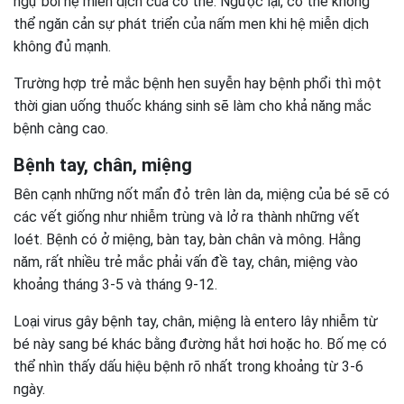
ngự bởi hệ miễn dịch của cơ thể. Ngược lại, cơ thể không
thể ngăn cản sự phát triển của nấm men khi hệ miễn dịch
không đủ mạnh.
Trường hợp trẻ mắc bệnh hen suyễn hay bệnh phổi thì một
thời gian uống thuốc kháng sinh sẽ làm cho khả năng mắc
bệnh càng cao.
Bệnh tay, chân, miệng
Bên cạnh những nốt mẩn đỏ trên làn da, miệng của bé sẽ có
các vết giống như nhiễm trùng và lở ra thành những vết
loét. Bệnh có ở miệng, bàn tay, bàn chân và mông. Hằng
năm, rất nhiều trẻ mắc phải vấn đề tay, chân, miệng vào
khoảng tháng 3-5 và tháng 9-12.
Loại virus gây bệnh tay, chân, miệng là entero lây nhiễm từ
bé này sang bé khác bằng đường hắt hơi hoặc ho. Bố mẹ có
thể nhìn thấy dấu hiệu bệnh rõ nhất trong khoảng từ 3-6
ngày.