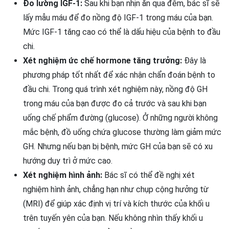
Đo lường IGF-1:
Sau khi bạn nhịn ăn qua đêm, bác sĩ sẽ
lấy mẫu máu để đo nồng độ IGF-1 trong máu của bạn.
Mức IGF-1 tăng cao có thể là dấu hiệu của bệnh to đầu
chi.
Xét nghiệm ức chế hormone tăng trưởng:
Đây là
phương pháp tốt nhất để xác nhận chẩn đoán bệnh to
đầu chi. Trong quá trình xét nghiệm này, nồng độ GH
trong máu của bạn được đo cả trước và sau khi bạn
uống chế phẩm đường (glucose). Ở những người không
mắc bệnh, đồ uống chứa glucose thường làm giảm mức
GH. Nhưng nếu bạn bị bệnh, mức GH của bạn sẽ có xu
hướng duy trì ở mức cao.
Xét nghiệm hình ảnh:
Bác sĩ có thể đề nghị xét
nghiệm hình ảnh, chẳng hạn như chụp cộng hưởng từ
(MRI) để giúp xác định vị trí và kích thước của khối u
trên tuyến yên của bạn. Nếu không nhìn thấy khối u