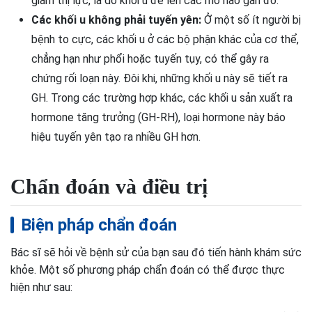
giảm thị lực, là do khối u đè lên các mô não gần đó.
Các khối u không phải tuyến yên:
Ở một số ít người bị
bệnh to cực, các khối u ở các bộ phận khác của cơ thể,
chẳng hạn như phổi hoặc tuyến tụy, có thể gây ra
chứng rối loạn này. Đôi khi, những khối u này sẽ tiết ra
GH. Trong các trường hợp khác, các khối u sản xuất ra
hormone tăng trưởng (GH-RH), loại hormone này báo
hiệu tuyến yên tạo ra nhiều GH hơn.
Chẩn đoán và điều trị
Biện pháp chẩn đoán
Bác sĩ sẽ hỏi về bệnh sử của bạn sau đó tiến hành khám sức
khỏe. Một số phương pháp chẩn đoán có thể được thực
hiện như sau: