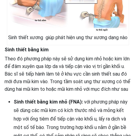
Sinh thiết xương giúp phát hiện ung thư xương dạng nào
Sinh thiết bằng kim
Theo đó phương pháp này sẽ sử dụng kim nhỏ hoặc kim lớn
để đâm xuyên qua lớp da và tiếp cận vào vị trí gần khối u.
Bác sĩ sẽ tiếp hành làm tê ở khu vực cần sinh thiết sau đó
mới đưa mũi kim vào. Trong tầm soát ung thư xương có thể
dùng hai mũi kim to hoặc mũi kim nhỏ với mục đích như sau
Sinh thiết bằng kim nhỏ (FNA):
với phương pháp này
sẽ dùng các mũi kim có kích thước nhỏ và mỏng kết
hợp với ống tiêm để tiếp cận vào khối u, lấy ra dịch và
một số tế bào. Trong trường hợp khối u nằm ở gần bề
mặt cơ thể, có thể cảm nhận rõ ràng sẽ chọc thẳng vào