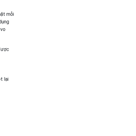
ặt mỗi
dụng
 vo
được
 lại