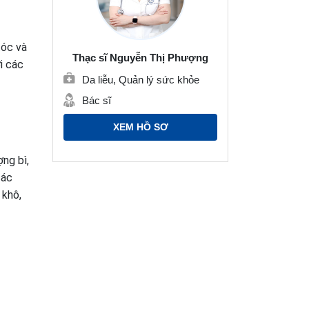
óc và
Thạc sĩ Nguyễn Thị Phượng
i các
Da liễu, Quản lý sức khỏe
Bác sĩ
XEM HỒ SƠ
ng bì,
ác
a khô,