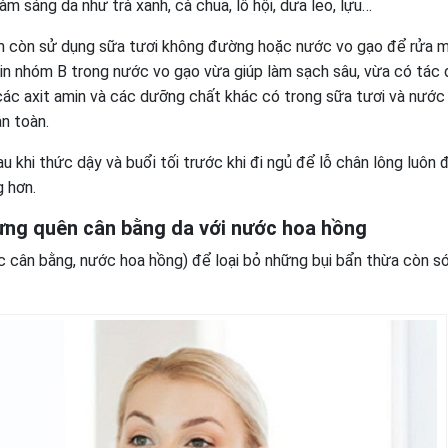
àm sáng da như trà xanh, cà chua, lô hội, dưa leo, lựu…
m còn sử dụng sữa tươi không đường hoặc nước vo gạo để rửa m
in nhóm B trong nước vo gạo vừa giúp làm sạch sâu, vừa có tác 
các axit amin và các dưỡng chất khác có trong sữa tươi và nước
n toàn.
u khi thức dậy và buổi tối trước khi đi ngủ để lỗ chân lông luôn 
g hơn.
ừng quên c
ân bằng da với nước hoa hồng
cân bằng, nước hoa hồng) để loại bỏ những bụi bẩn thừa còn sót