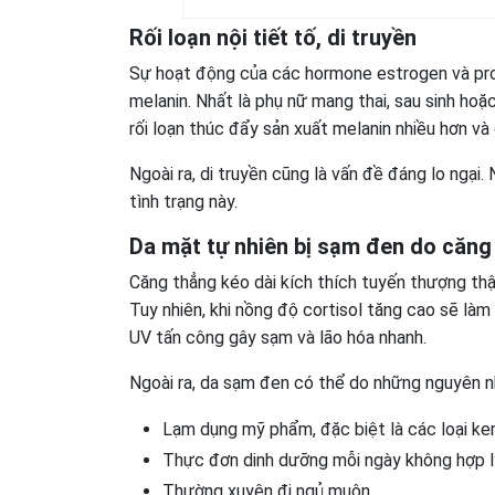
Rối loạn nội tiết tố, di truyền
Sự hoạt động của các hormone estrogen và 
melanin. Nhất là phụ nữ mang thai, sau sinh hoặc 
rối loạn thúc đẩy sản xuất melanin nhiều hơn và
Ngoài ra, di truyền cũng là vấn đề đáng lo ngạ
tình trạng này.
Da mặt tự nhiên bị sạm đen do c
ăng 
Căng thẳng kéo dài kích thích tuyến thượng t
Tuy nhiên, khi nồng độ cortisol tăng cao sẽ làm ph
UV tấn công gây sạm và lão hóa nhanh.
Ngoài ra, da sạm đen có thể do những nguyên n
Lạm dụng mỹ phẩm, đặc biệt là các loại ke
Thực đơn dinh dưỡng mỗi ngày không hợp lý
Thường xuyên đi ngủ muộn