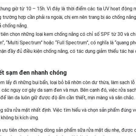
 khung giờ từ 10 – 15h. Vì đây là thời điểm các tia UV hoạt động 
 trường hợp cần phải ra ngoài, chị em nên trang bị áo chống nắn
̉ chống nắng.
iên chọn những loại kem chống nắng có chỉ số SPF từ 30 và chỉ
, “Multi Spectrum” hoặc “Full Spectrum”, có nghĩa là “quang ph
 đầy đủ điều kiện chống nắng, có tác dụng giảm thiểu tác hại 
ết sạm đen nhanh chóng
 lấy đi những bụi bẩn, loại bỏ bã nhờn còn dư thừa, làm sạch lỗ
ng các nguy cơ gây da sạm đen và mụn. Bên cạnh đó, việc rửa sạc
để làn da luôn giữ được độ ẩm cần thiết, mịn màng và săn chắc.
ng sữa rửa mặt nhất định. Việc tìm hiểu và chọn sản phẩm đúng vớ
 không bị kích ứng.
n ưu tiên chọn những dòng sản phẩm sữa rửa mặt dịu nhẹ, được c