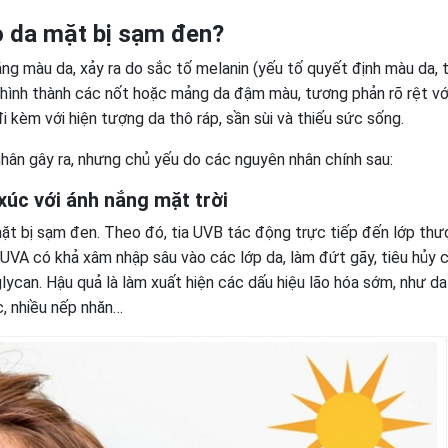
o da mặt bị sạm đen?
̀ng màu da, xảy ra do sắc tố melanin (yếu tố quyết định màu da, t
ình thành các nốt hoặc mảng da đậm màu, tương phản rõ rệt vớ
i kèm với hiện tượng da thô ráp, sần sùi và thiếu sức sống.
 nhân gây ra, nhưng chủ yếu do các nguyên nhân chính sau:
xúc với ánh nắng mặt trời
̣t bị sạm đen. Theo đó, tia UVB tác động trực tiếp đến lớp thượ
 UVA có khả xâm nhập sâu vào các lớp da, làm đứt gãy, tiêu hủy c
ycan. Hậu quả là làm xuất hiện các dấu hiệu lão hóa sớm, như d
c, nhiều nếp nhăn…