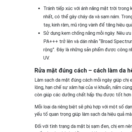
Tránh tiếp xúc với ánh năng mặt trời trong
nhất, có thể gây cháy da và sạm nám. Trong
tay, kinh râm, mũ rộng vành để tăng hiệu qua
Sử dụng kem chống nắng mỗi ngày. Nêu ưu t
PA+++ trở lên và dán nhãn “Broad Spectrum”
rộng”. Đây là những sản phẩm được công nhận
UV.
Rửa mặt đúng cách –
cách làm da h
Làm sạch da mặt đúng cách mỗi ngày giúp chị em
lông, hạn chế sự xâm hại của vi khuẩn, nấm cù
còn giúp các dưỡng chất hấp thụ được tốt hơn 
Mỗi loại da riêng biệt sẽ phù hợp với một số dạ
yếu tố quan trọng giúp làm sạch da hiệu quả mà
Đối với tình trạng da mặt bị sạm đen, chị em nê