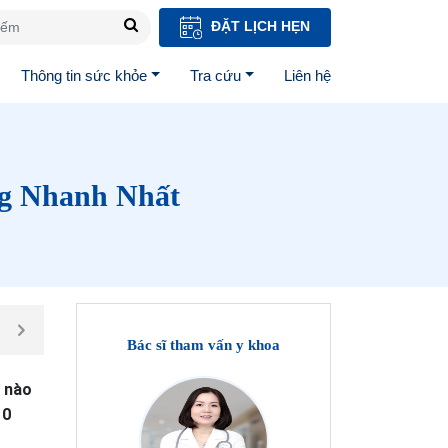
ĐẶT LỊCH HẸN
Thông tin sức khỏe
Tra cứu
Liên hệ
ng Nhanh Nhất
Bác sĩ tham vấn y khoa
h nào
10