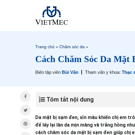
Trang chủ
»
Chăm sóc da
»
Cách Chăm Sóc Da Mặt B
Biên tập viên
Bùi Vân
Tham vấn y khoa:
Thạc 
Tóm tắt nội dung
Da mặt bị sạm đen, xỉn màu khiến chị em trông
để lấy lại làn da mịn màng và trắng hồng như trư
cách chăm sóc da mặt bị sạm đen giúp chị em