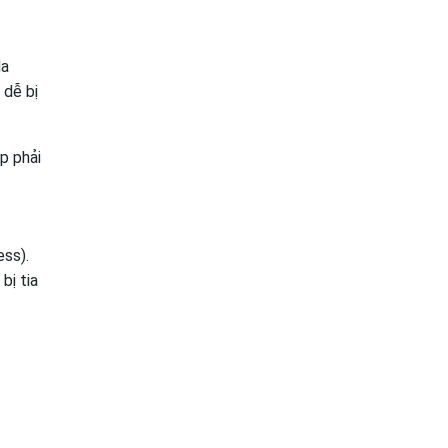
da
 dễ bị
p phải
ess).
bị tia