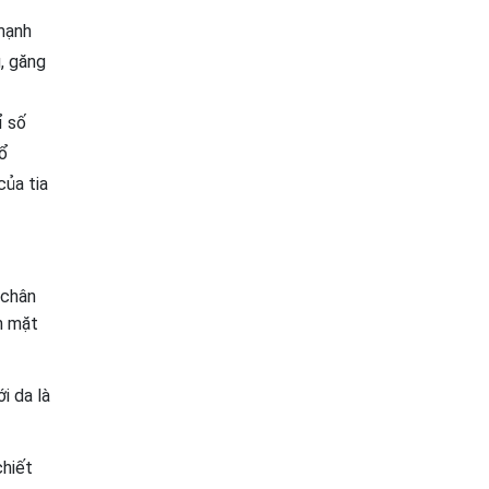
mạnh
g, găng
 số
ổ
của tia
 chân
h mặt
i da là
hiết