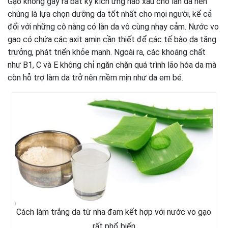
Gạo không gây ra bất kỳ kích ứng nào xấu cho làn da nên
chúng là lựa chọn dưỡng da tốt nhất cho mọi người, kể cả
đối với những cô nàng có làn da vô cùng nhạy cảm. Nước vo
gạo có chứa các axit amin cần thiết để các tế bào da tăng
trưởng, phát triển khỏe mạnh. Ngoài ra, các khoáng chất
như B1, C và E không chỉ ngăn chặn quá trình lão hóa da mà
còn hỗ trợ làm da trở nên mềm mịn như da em bé.
Cách làm trắng da từ nha đam kết hợp với nước vo gạo
rất phổ biến