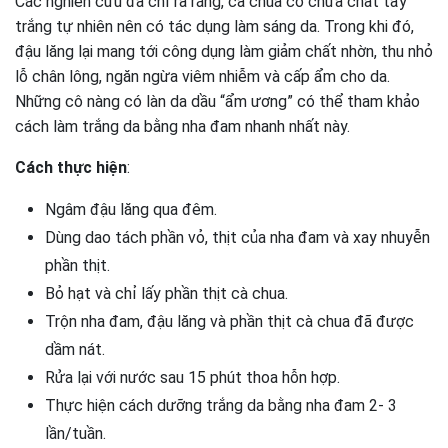
Các nghiên cứu đã chỉ ra rằng, cà chua có chứa chất tẩy
trắng tự nhiên nên có tác dụng làm sáng da. Trong khi đó,
đậu lăng lại mang tới công dụng làm giảm chất nhờn, thu nhỏ
lỗ chân lông, ngăn ngừa viêm nhiễm và cấp ẩm cho da.
Những cô nàng có làn da dầu “ẩm ương” có thể tham khảo
cách làm trắng da bằng nha đam nhanh nhất này.
Cách thực hiện
:
Ngâm đậu lăng qua đêm.
Dùng dao tách phần vỏ, thịt của nha đam và xay nhuyễn
phần thịt.
Bỏ hạt và chỉ lấy phần thịt cà chua.
Trộn nha đam, đậu lăng và phần thịt cà chua đã được
dầm nát.
Rửa lại với nước sau 15 phút thoa hỗn hợp.
Thực hiện cách dưỡng trắng da bằng nha đam 2- 3
lần/tuần.