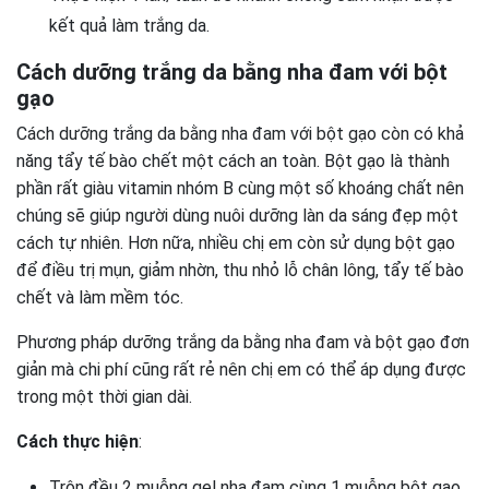
kết quả làm trắng da.
Cách dưỡng trắng da bằng nha đam với bột
gạo
Cách dưỡng trắng da bằng nha đam với bột gạo còn có khả
năng tẩy tế bào chết một cách an toàn. Bột gạo là thành
phần rất giàu vitamin nhóm B cùng một số khoáng chất nên
chúng sẽ giúp người dùng nuôi dưỡng làn da sáng đẹp một
cách tự nhiên. Hơn nữa, nhiều chị em còn sử dụng bột gạo
để điều trị mụn, giảm nhờn, thu nhỏ lỗ chân lông, tẩy tế bào
chết và làm mềm tóc.
Phương pháp dưỡng trắng da bằng nha đam và bột gạo đơn
giản mà chi phí cũng rất rẻ nên chị em có thể áp dụng được
trong một thời gian dài.
Cách thực hiện
:
Trộn đều 2 muỗng gel nha đam cùng 1 muỗng bột gạo.