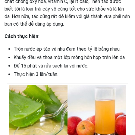
chất chống oxy hóa, vitamin C, lại ít calo,…nên táo được
biết tới là loại trái cây vô cùng tốt cho sức khỏe và là làn
da. Hơn nữa, táo cũng rất dễ kiếm với giá thành vừa phải nên
bạn có thể dễ dàng áp dụng.
Cách thực hiện
:
Trộn nước ép táo và nha đam theo tỷ lệ bằng nhau.
Khuấy đều và thoa một lớp mỏng hỗn hợp trên lên da.
Để 15 phút và rửa sạch lại với nước.
Thực hiện 3 lần/tuần.