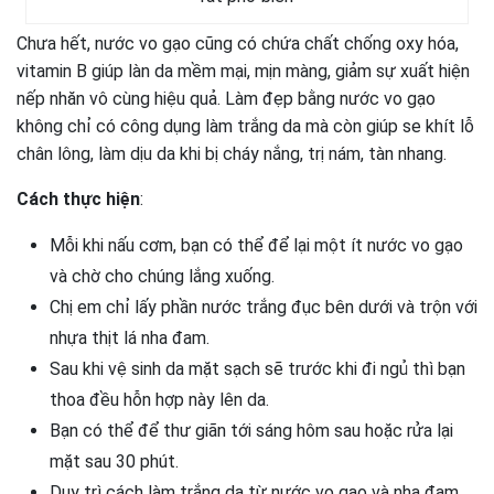
Chưa hết, nước vo gạo cũng có chứa chất chống oxy hóa,
vitamin B giúp làn da mềm mại, mịn màng, giảm sự xuất hiện
nếp nhăn vô cùng hiệu quả. Làm đẹp bằng nước vo gạo
không chỉ có công dụng làm trắng da mà còn giúp se khít lỗ
chân lông, làm dịu da khi bị cháy nắng, trị nám, tàn nhang.
Cách thực hiện
:
Mỗi khi nấu cơm, bạn có thể để lại một ít nước vo gạo
và chờ cho chúng lắng xuống.
Chị em chỉ lấy phần nước trắng đục bên dưới và trộn với
nhựa thịt lá nha đam.
Sau khi vệ sinh da mặt sạch sẽ trước khi đi ngủ thì bạn
thoa đều hỗn hợp này lên da.
Bạn có thể để thư giãn tới sáng hôm sau hoặc rửa lại
mặt sau 30 phút.
Duy trì cách làm trắng da từ nước vo gạo và nha đam