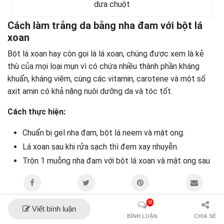
dưa chuột
Cách làm trắng da bằng nha đam với bột lá
xoan
Bột lá xoan hay còn gọi là lá xoan, chúng được xem là kẻ
thù của mọi loại mụn vì có chứa nhiều thành phần kháng
khuẩn, kháng viêm, cùng các vitamin, carotene và một số
axit amin có khả năng nuôi dưỡng da và tóc tốt.
Cách thực hiện:
Chuẩn bị gel nha đam, bột lá neem và mật ong.
Lá xoan sau khi rửa sạch thì đem xay nhuyễn.
Trộn 1 muỗng nha đam với bột lá xoan và mật ong sau
10 phút thì rửa lại với nước và lau khô.
Thực hiện 2 – 3 lần/tuần.
12
Lưu ý khi áp dụng các cách làm trắng
Viết bình luận
BÌNH LUẬN
CHIA SẺ