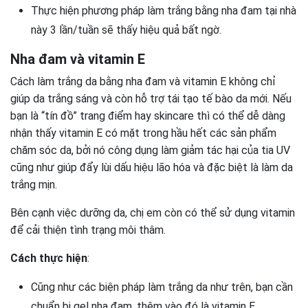
Thực hiện phương pháp làm trắng bằng nha đam tại nhà
này 3 lần/tuần sẽ thấy hiệu quả bất ngờ.
Nha đam và vitamin E
Cách làm trắng da bằng nha đam và vitamin E không chỉ
giúp da trắng sáng và còn hỗ trợ tái tạo tế bào da mới. Nếu
bạn là “tín đồ” trang điểm hay skincare thì có thể dễ dàng
nhận thấy vitamin E có mặt trong hầu hết các sản phẩm
chăm sóc da, bởi nó công dụng làm giảm tác hại của tia UV
cũng như giúp đẩy lùi dấu hiệu lão hóa và đặc biệt là làm da
trắng mịn.
Bên cạnh việc dưỡng da, chị em còn có thể sử dụng vitamin
để cải thiện tình trạng môi thâm.
Cách thực hiện
:
Cũng như các biện pháp làm trắng da như trên, bạn cần
chuẩn bị gel nha đam, thêm vào đó là vitamin E.