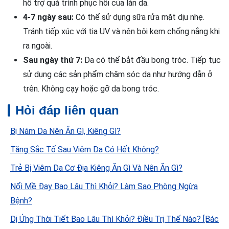
hỗ trợ quá trình phục hồi của làn da.
4-7 ngày sau:
Có thể sử dụng sữa rửa mặt dịu nhẹ.
Tránh tiếp xúc với tia UV và nên bôi kem chống nắng khi
ra ngoài.
Sau ngày thứ 7:
Da có thể bắt đầu bong tróc. Tiếp tục
sử dụng các sản phẩm chăm sóc da như hướng dẫn ở
trên. Không cạy hoặc gỡ da bong tróc.
Hỏi đáp liên quan
Bị Nám Da Nên Ăn Gì, Kiêng Gì?
Tăng Sắc Tố Sau Viêm Da Có Hết Không?
Trẻ Bị Viêm Da Cơ Địa Kiêng Ăn Gì Và Nên Ăn Gì?
Nổi Mề Đay Bao Lâu Thì Khỏi? Làm Sao Phòng Ngừa
Bệnh?
Dị Ứng Thời Tiết Bao Lâu Thì Khỏi? Điều Trị Thế Nào? [Bác