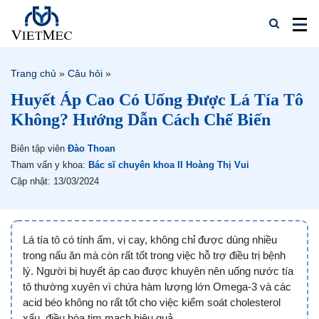
Trang chủ
»
Câu hỏi
»
Huyết Áp Cao Có Uống Được Lá Tía Tô
Không? Hướng Dẫn Cách Chế Biến
Biên tập viên
Đào Thoan
Tham vấn y khoa:
Bác sĩ chuyên khoa II Hoàng Thị Vui
Cập nhật: 13/03/2024
Lá tía tô có tính ấm, vị cay, không chỉ được dùng nhiều
trong nấu ăn mà còn rất tốt trong việc hỗ trợ điều trị bệnh
lý. Người bị huyết áp cao được khuyên nên uống nước tía
tô thường xuyên vì chứa hàm lượng lớn Omega-3 và các
acid béo không no rất tốt cho việc kiểm soát cholesterol
xấu, điều hòa tim mạch hiệu quả.