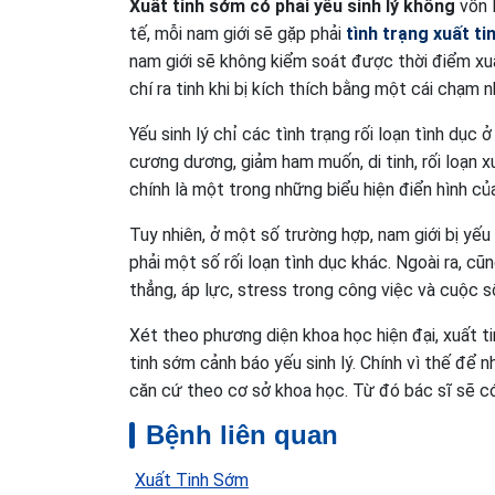
Xuất tinh sớm có phải yếu sinh lý không
vốn l
tế, mỗi nam giới sẽ gặp phải
tình trạng xuất t
nam giới sẽ không kiểm soát được thời điểm xuấ
chí ra tinh khi bị kích thích bằng một cái chạm n
Yếu sinh lý chỉ các tình trạng rối loạn tình dục 
cương dương, giảm ham muốn, di tinh, rối loạn xu
chính là một trong những biểu hiện điển hình của
Tuy nhiên, ở một số trường hợp, nam giới bị yếu
phải một số rối loạn tình dục khác. Ngoài ra, c
thẳng, áp lực, stress trong công việc và cuộc số
Xét theo phương diện khoa học hiện đại, xuất t
tinh sớm cảnh báo yếu sinh lý. Chính vì thế để n
căn cứ theo cơ sở khoa học. Từ đó bác sĩ sẽ có
Bệnh liên quan
Xuất Tinh Sớm