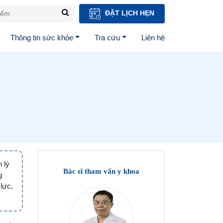
ĐẶT LỊCH HẸN
Thông tin sức khỏe
Tra cứu
Liên hệ
 lý
Bác sĩ tham vấn y khoa
g
lực,