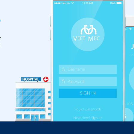
n
y
m