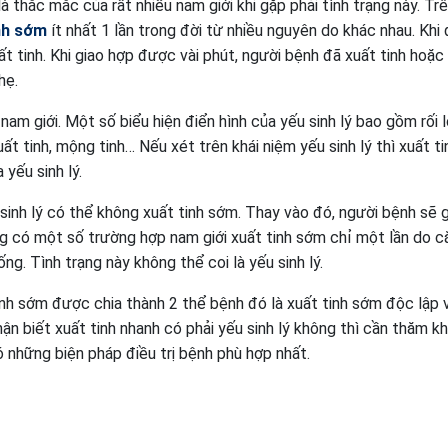
à thắc mắc của rất nhiều nam giới khi gặp phải tình trạng này. Tr
inh sớm
ít nhất 1 lần trong đời từ nhiều nguyên do khác nhau. Khi 
t tinh. Khi giao hợp được vài phút, người bệnh đã xuất tinh hoặ
hẹ.
ở nam giới. Một số biểu hiện điển hình của yếu sinh lý bao gồm rối 
ất tinh, mộng tinh… Nếu xét trên khái niệm yếu sinh lý thì xuất t
 yếu sinh lý.
 sinh lý có thể không xuất tinh sớm. Thay vào đó, người bệnh sẽ 
ũng có một số trường hợp nam giới xuất tinh sớm chỉ một lần do c
ng. Tình trạng này không thể coi là yếu sinh lý.
inh sớm được chia thành 2 thể bệnh đó là xuất tinh sớm độc lập 
hận biết xuất tinh nhanh có phải yếu sinh lý không thì cần thăm k
 những biện pháp điều trị bệnh phù hợp nhất.