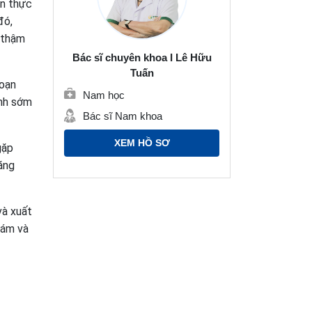
ên thực
đó,
c thậm
Bác sĩ chuyên khoa I Lê Hữu
Tuấn
loạn
Nam học
inh sớm
Bác sĩ Nam khoa
XEM HỒ SƠ
gặp
ăng
và xuất
hám và