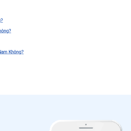
g?
hông?
 Nam Không?