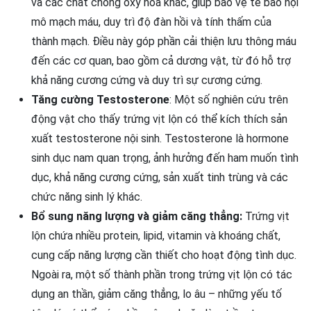
và các chất chống oxy hóa khác, giúp bảo vệ tế bào nội
mô mạch máu, duy trì độ đàn hồi và tính thấm của
thành mạch. Điều này góp phần cải thiện lưu thông máu
đến các cơ quan, bao gồm cả dương vật, từ đó hỗ trợ
khả năng cương cứng và duy trì sự cương cứng.
Tăng cường Testosterone
: Một số nghiên cứu trên
động vật cho thấy trứng vịt lộn có thể kích thích sản
xuất testosterone nội sinh. Testosterone là hormone
sinh dục nam quan trọng, ảnh hưởng đến ham muốn tình
dục, khả năng cương cứng, sản xuất tinh trùng và các
chức năng sinh lý khác.
Bổ sung năng lượng và giảm căng thẳng:
Trứng vịt
lộn chứa nhiều protein, lipid, vitamin và khoáng chất,
cung cấp năng lượng cần thiết cho hoạt động tình dục.
Ngoài ra, một số thành phần trong trứng vịt lộn có tác
dụng an thần, giảm căng thẳng, lo âu – những yếu tố