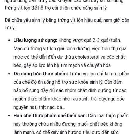
người dùng cần lưu ý các khuyến cáo sau đây khi sử dụng
trứng vịt lộn để hỗ trợ cải thiện chức năng sinh lý.
Để chữa yếu sinh lý bằng trứng vịt lộn hiệu quả, nam giới cần
lưu ý:
Liều lượng sử dụng:
Không vượt quá 2-3 quả/tuần.
Mặc dù trứng vịt lộn giàu dinh dưỡng, việc tiêu thụ quá
mức có thể dẫn đến dư thừa cholesterol và các chất
béo, gây áp lực lên hệ tim mạch và chuyển hóa.
Đa dạng hóa thực phẩm:
Trứng vịt lộn chỉ là một phần
của chế độ ăn uống hỗ trợ sức khỏe sinh lý. Cần đảm
bảo bổ sung đầy đủ các nhóm chất dinh dưỡng từ các
nguồn thực phẩm khác như rau xanh, trái cây, ngũ cốc
nguyên hạt, thịt nạc, cá…
Hạn chế thực phẩm chế biến sẵn:
Các loại thực phẩm
này thường chứa nhiều đường, muối, chất béo không
lành mạnh, có thể gây ảnh hưởng tiêu cực đến sức