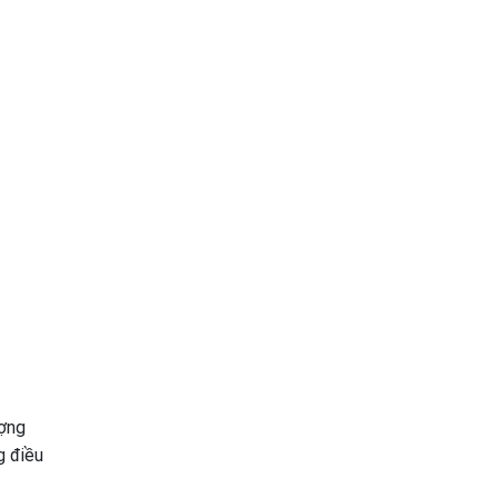
ượng
g điều