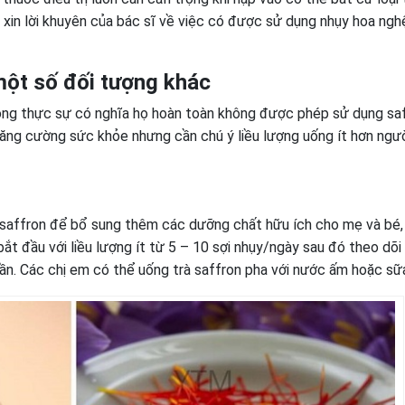
xin lời khuyên của bác sĩ về việc có được sử dụng nhụy hoa ngh
 một số đối tượng khác
ông thực sự có nghĩa họ hoàn toàn không được phép sử dụng saf
ăng cường sức khỏe nhưng cần chú ý liều lượng uống ít hơn ngư
 saffron để bổ sung thêm các dưỡng chất hữu ích cho mẹ và bé,
ắt đầu với liều lượng ít từ 5 – 10 sợi nhụy/ngày sau đó theo dõi
lần. Các chị em có thể uống trà saffron pha với nước ấm hoặc sữ