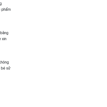
g
ực phẩm
ị bằng
 xin
 không
o bé sử