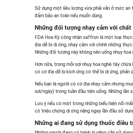
Sử dụng một liều lượng vừa phải vẫn ở mức an to
đảm bảo an toàn nếu muốn dùng.
Những đối tượng nhạy cảm với chất l
FDA Hoa Kỳ công nhận saffron là một loại thực
địa dễ bị dị ứng, nhạy cảm với chính những thực
Những đối tượng này không nên uống nhụy hoa n
Hơn nữa, trong mỗi sợi nhụy hoa nghệ tây chứa
có cơ địa dễ bị kích ứng có thể bị dị ứng, phản 
Nếu bạn là người có cơ địa nhạy cảm nhưng muốn
sợi/ngày) trong tuần đầu tiên uống. Những lần s
Lưu ý nếu có một trong những biểu hiện nổi mẩn
có triệu chứng dị ứng nặng ngay lần đầu sử dụng
Những ai đang sử dụng thuốc điều t
Những người đang có bệnh lý nặng cần sử dụng t