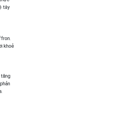
ệ tây
fron.
ời khoẻ
 tăng
 phản
a.