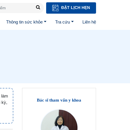
ĐẶT LỊCH HẸN
Thông tin sức khỏe
Tra cứu
Liên hệ
à làm
Bác sĩ tham vấn y khoa
 kỳ,
,