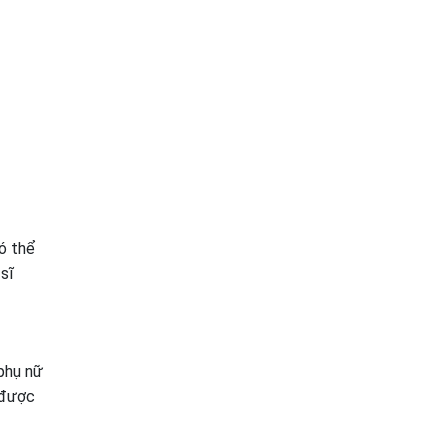
ó thể
sĩ
 phụ nữ
 được