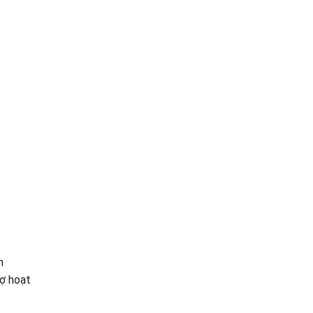
m
rợ hoạt