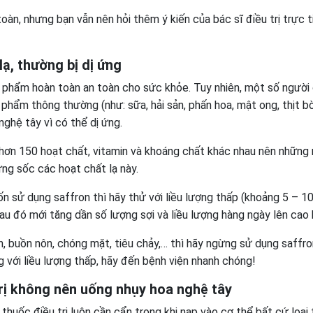
àn, nhưng bạn vẫn nên hỏi thêm ý kiến của bác sĩ điều trị trực 
ạ, thường bị dị ứng
 phẩm hoàn toàn an toàn cho sức khỏe. Tuy nhiên, một số người
 phẩm thông thường (như: sữa, hải sản, phấn hoa, mật ong, thịt bò
ghệ tây vì có thể dị ứng.
 hơn 150 hoạt chất, vitamin và khoáng chất khác nhau nên những
ứng sốc các hoạt chất lạ này.
 sử dụng saffron thì hãy thử với liều lượng thấp (khoảng 5 – 1
au đó mới tăng dần số lượng sợi và liều lượng hàng ngày lên cao 
, buồn nôn, chóng mặt, tiêu chảy,… thì hãy ngừng sử dụng saffro
 với liều lượng thấp, hãy đến bệnh viện nhanh chóng!
rị không nên uống nhụy hoa nghệ tây
huốc điều trị luôn cần cẩn trọng khi nạp vào cơ thể bất cứ loại