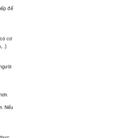
tiếp để
 có cơ
,…).
 người
0
hơn.
n. Nếu
 thực