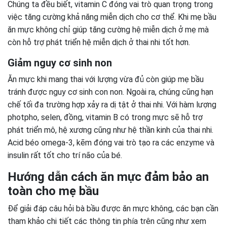
Chúng ta đều biết, vitamin C đóng vai trò quan trọng trong
việc tăng cường khả năng miễn dịch cho cơ thể. Khi mẹ bầu
ăn mực không chỉ giúp tăng cường hệ miễn dịch ở mẹ mà
còn hỗ trợ phát triển hệ miễn dịch ở thai nhi tốt hơn.
Giảm nguy cơ sinh non
Ăn mực khi mang thai với lượng vừa đủ còn giúp mẹ bầu
tránh được nguy cơ sinh con non. Ngoài ra, chúng cũng hạn
chế tối đa trường hợp xảy ra dị tật ở thai nhi. Với hàm lượng
photpho, selen, đồng, vitamin B có trong mực sẽ hỗ trợ
phát triển mô, hệ xương cũng như hệ thần kinh của thai nhi.
Acid béo omega-3, kẽm đóng vai trò tạo ra các enzyme và
insulin rất tốt cho trí não của bé.
Hướng dẫn cách ăn mực đảm bảo an
toàn cho mẹ bầu
Để giải đáp câu hỏi bà bầu được ăn mực không, các bạn cần
tham khảo chi tiết các thông tin phía trên cũng như xem