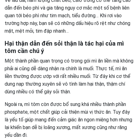
Về lâu dài, hàm lượng chất béo, calo trong cơ thể tăng cao
dẫn đến béo phì và gia tăng nguy cơ mắc một số bệnh liên
quan tới béo phì như tim mạch, tiểu đường… Khi rơi vào
trường hợp này, bạn sẽ có những dấu hiệu rõ rệt như chóng
mặt, mệt mỏi, tim đập nhanh…
Hại thận dẫn đến sỏi thận là tác hại của mì
tôm cần chú ý
Một thành phần quan trọng có trong gói mì ăn liền mà không
phải ai cũng dễ dàng nhận ra chính là muối. Thực tế, mì ăn
liền thường được ướp với rất nhiều muối. Từ đây khi cơ thể
dung nạp thường xuyên sẽ vô tình làm hại thận, thậm chí
dùng nhiều có thể gây sỏi thận.
Ngoài ra, mì tôm còn được bổ sung khá nhiều thành phần
phosphate, một chất giúp cải thiện mùi vị thức ăn. Tuy đây
là yếu tố giúp mang đến cảm giác ăn ngon miệng hơn nhưng
lại khiến bạn dễ bị loãng xương, mất xương cũng như răng
yếu dần đi.