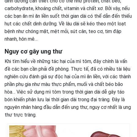
dinh dưỡng cần thiết cho cơ thể như protein, chất béo,
carbohydrate, khoáng chất, vitamin và chất xơ. Bởi vậy, nếu
các bạn ăn mì ăn liền suốt thời gian dài có thể dẫn đến thiếu
hụt các chất dinh dưỡng. Về lâu dài sẽ kéo theo một loạt
bệnh như chóng mặt, mệt mỏi, sút cân, teo cơ, tim đập
nhanh, hôn mê…
Nguy cơ gây ung thư
Khi tìm hiểu về những tác hại của mì tôm, đây chính là vấn
đề các bạn cần phải đề phòng. Thực tế, đã có nhiều tài liệu
nghiên cứu đánh giá sự độc hại của mì ăn liền, với các thành
phần phụ gia như màu thực phẩm, muối và chất béo bão
hòa… Việc sử dụng mì tôm trong thời gian dài dễ gây táo
bón khiến phân lưu lại thời gian dài trong đại tràng. Đây là
nguyên nhân hàng đầu dẫn đến ung thư, nguy cơ nhất là ung
thư trực tràng.