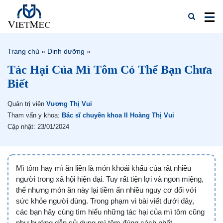
Trang chủ
»
Dinh dưỡng
»
Tác Hại Của Mì Tôm Có Thể Bạn Chưa
Biết
Quản trị viên
Vương Thị Vui
Tham vấn y khoa:
Bác sĩ chuyên khoa II Hoàng Thị Vui
Cập nhật: 23/01/2024
Mì tôm hay mì ăn liền là món khoái khẩu của rất nhiều
người trong xã hội hiện đại. Tuy rất tiện lợi và ngon miệng,
thế nhưng món ăn này lại tiềm ẩn nhiều nguy cơ đối với
sức khỏe người dùng. Trong phạm vi bài viết dưới đây,
các bạn hãy cùng tìm hiểu những tác hại của mì tôm cũng
như hướng dẫn sử dụng mì tôm đúng cách nhất.