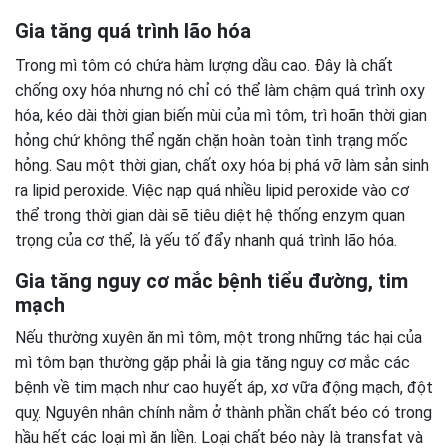
Gia tăng quá trình lão hóa
Trong mì tôm có chứa hàm lượng dầu cao. Đây là chất
chống oxy hóa nhưng nó chỉ có thể làm chậm quá trình oxy
hóa, kéo dài thời gian biến mùi của mì tôm, trì hoãn thời gian
hỏng chứ không thể ngăn chặn hoàn toàn tình trạng mốc
hỏng. Sau một thời gian, chất oxy hóa bị phá vỡ làm sản sinh
ra lipid peroxide. Việc nạp quá nhiều lipid peroxide vào cơ
thể trong thời gian dài sẽ tiêu diệt hệ thống enzym quan
trọng của cơ thể, là yếu tố đẩy nhanh quá trình lão hóa.
Gia tăng nguy cơ mắc bệnh tiểu đường, tim
mạch
Nếu thường xuyên ăn mì tôm, một trong những tác hại của
mì tôm bạn thường gặp phải là gia tăng nguy cơ mắc các
bệnh về tim mạch như cao huyết áp, xơ vữa động mạch, đột
quỵ. Nguyên nhân chính nằm ở thành phần chất béo có trong
hầu hết các loại mì ăn liền. Loại chất béo này là transfat và