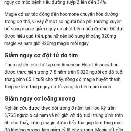
nguy cơ mắc bệnh tiểu đường tuýp 2 lên đến 34%.
Magie có sự tác động đến hocmone chuyển hóa đường
trong cơ thể, vì vậy ở một số người béo phì thường xuyên
bổ sung magie giảm nguy cơ phát bệnh tiểu đường. Để đạt
được hiệu quả trên, phụ nữ nên bổ sung khoảng 320mg
magie và nam giới 420mg magie mỗi ngày.
Giảm nguy cơ đột tử do tim
Theo nghiên cứu từ tạp chí American Heart Association
được thực hiện trong 7-8 năm trên 9.820 người có độ tuổi
trung bình 65.1 tuổi cho thấy, nồng độ magie huyết thanh
thấp sẽ làm tăng nguy cơ tử vong do bệnh tim mạch.
Giảm nguy cơ loãng xương
Nghiên cứu được theo dõi trong 8 năm tại Hoa Kỳ trên
3,765 người ở cả nam và nữ giới với độ tuổi trung bình trên
60 cho thấy, lượng magie được hấp thu giúp làm tăng mật
độ khoáng xương, làm giảm tỷ lệ gãy xương. Magie rất cần