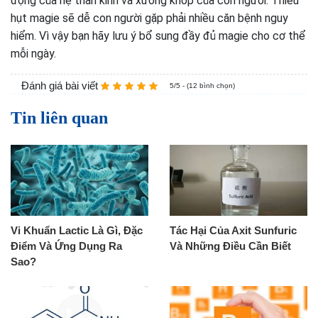
động của hệ thần kinh và xương khớp của con người. Thiếu
hụt magie sẽ dễ con người gặp phải nhiều căn bệnh nguy
hiểm. Vì vậy bạn hãy lưu ý bổ sung đầy đủ magie cho cơ thể
mỗi ngày.
Đánh giá bài viết
5/5 - (12 bình chọn)
Tin liên quan
Vi Khuẩn Lactic Là Gì, Đặc
Tác Hại Của Axit Sunfuric
Điểm Và Ứng Dụng Ra
Và Những Điều Cần Biết
Sao?