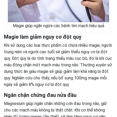
Magie giúp ngăn ngừa các bệnh tim mạch hiệu quả
Magie làm giảm nguy cơ đột quỵ
Khi sử dụng các loại thực phẩm có chứa nhiều magie, người
trung niên và người cao tuổi sẽ giảm thiểu nguy cơ bị đột
quỵ. Đột quỵ là do tình trạng thiếu máu cục bộ, đó là khi cục
máu đông chặn một mạch máu trong não. Thường xuyên sử
dụng thức ăn giàu magie sẽ giúp giảm làm khả năng bị đột
quỵ. Nghiên cứu cho thấy, nếu bổ sung 100mg magie mỗi
ngày sẽ giảm 8% nguy cơ bị đột quỵ.
Ngăn chặn chứng đau nửa đầu
Magnesium giúp ngăn chặn những cơn đau trong não, giữ
cho các mạch máu không bị thắt chặt. Khi cơ thể không
nhận đủ lượng magie cần thiết, sẽ làm tăng nguy cơ gặp