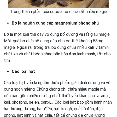
Trong thành phần của socola có chứa rất nhiều magie
Bơ là nguồn cung cấp magnesium phong phú
Bơ là một loại trái cây vô cùng bổ dưỡng và rất giàu magie.
Một quả bơ chín sẽ cung cấp cho cơ thể khoảng 58mg
magie. Ngoài ra, trong trái bơ cũng chứa nhiều kali, vitamin,
chất xơ và chất béo không bão hòa đơn lành mạnh, tốt cho
tim.
Các loại hạt
Các loại hạt vốn là nguồn thực phẩm giàu dinh dưỡng và vô
cùng ngon miệng. Chúng không chỉ chứa nhiều magie mà
còn bao gồm nhiều dưỡng chất thiết yếu khác như vitamin,
kali, photpho, selen, canxi,… Các loại hạt bao gồm hạnh nhân,
hạt hướng dương, hạt điều, hạt bí ngô, quả hồ đào, đậu
phộng, hạt lanh và hạt chia, tất cả chúng đề chứa lượng