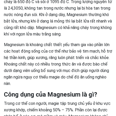
chảy là 650 độ C và sôi ở 1095 độ C. Trọng lượng nguyên tử
là 24,3050, không tan trong nước nhưng lại bị hòa tan trong
nước nóng đun sôi. Khi ở dạng dày, Magnesium thường khó
bắt lửa, nhưng khi ở dạng lá mỏng thì lại bắt lửa rất nhanh và
cũng rất khó dập. Magnesium có khả năng cháy trong không
khí với ngọn lửa màu trắng sáng.
Magnesium là khoáng chất thiết yếu tham gia vào phần lớn
các hoạt động sống của cơ thể như bảo vệ tim mạch, hỗ trợ
hệ thần kinh, giúp xương, răng luôn phát triển và chắc khỏe.
Khoáng chất này có nhiều trong thức ăn và được bào chế
dưới dạng viên uống bổ sung với mục đích giúp người dùng
ngăn ngừa nguy cơ thiếu magie do chế độ ăn uống nghèo
nàn.
Công dụng của Magnesium là gì?
Trong cơ thể con người, magie tập trung chủ yếu ở khu vực
xương khớp, chiếm khoảng 50% – 75%. Phần còn lại được