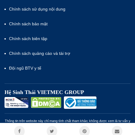
Chính sách sử dụng nội dung
Chính sách bảo mật
Chính sách biên tập
Chính sách quảng cáo và tài trợ
Đội ngũ BTV y tế
Hệ Sinh Thái VIETMEC GROUP
Thông tin trên website này chỉ mang tính chất tham khảo; không được xem là tư vấn y
khoa và không nhằm mục đích thay thế cho tư vấn, chẩn đoán hoặc điều trị từ nhân
viên y tế. Miễn trừ trách nhiệm