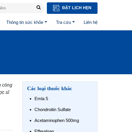
ĐẶT LỊCH HẸN
Thông tin sức khỏe
Tra cứu
Liên hệ
g công
Các loại thuốc khác
ợc sĩ
Emla 5
Chondroitin Sulfate
Acetaminophen 500mg
Efferalgan