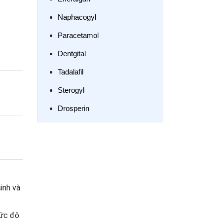
Naphacogyl
Paracetamol
Dentgital
Tadalafil
Sterogyl
Drosperin
inh và
mức độ