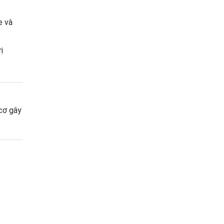
e và
ị
cơ gây