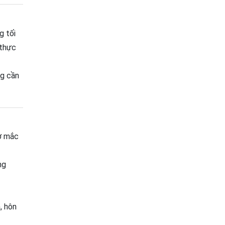
g tối
 thực
ng cần
cơ mắc
ng
, hôn