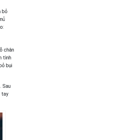
à bỏ
 mủ
o:
lỗ chân
n tình
bỏ bụi
. Sau
 tay