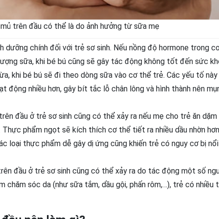
 mủ trên đầu có thể là do ảnh hưởng từ sữa mẹ
h dưỡng chính đối với trẻ sơ sinh. Nếu nồng độ hormone trong c
lượng sữa, khi bé bú cũng sẽ gây tác động không tốt đến sức kh
a, khi bé bú sẽ đi theo dòng sữa vào cơ thể trẻ. Các yếu tố này
oạt động nhiều hơn, gây bít tắc lỗ chân lông và hình thành nên m
rên đầu ở trẻ sơ sinh cũng có thể xảy ra nếu mẹ cho trẻ ăn dặm 
. Thực phẩm ngọt sẽ kích thích cơ thể tiết ra nhiều dầu nhờn hơn
ác loại thực phẩm dễ gây dị ứng cũng khiến trẻ có nguy cơ bị nổ
rên đầu ở trẻ sơ sinh cũng có thể xảy ra do tác động một số ng
m chăm sóc da (như sữa tắm, dầu gội, phấn rôm,…), trẻ có nhiều t