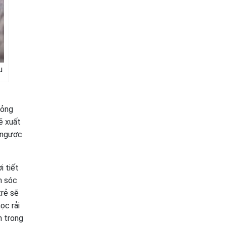
u
mỏng
ẽ xuất
, ngược
i tiết
m sóc
trẻ sẽ
ọc rải
n trong