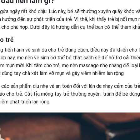
 đầu nên làm gì?
gứa ngáy rất khó chịu. Lúc này, bé sẽ thường xuyên quấy khóc v
h hưởng đến sự phát triển của trẻ. Vì thế, khi thấy trẻ bị nổi mụn
 cho phù hợp. Dưới đây là hướng dẫn cụ thể bạn có thể tham khả
o trẻ
 tiến hành vệ sinh da cho trẻ đúng cách, điều này đã khiến cho 
hợp này, mẹ nên vệ sinh cơ thể bé thật sạch sẽ để hỗ trợ cải thiệ
êm mụn mới. Khi tắm cho trẻ, mẹ nên massage nhẹ nhàng để loại 
g dùng tay chà xát làm vỡ mụn và gây viêm nhiễm lan rộng.
 các sản phẩm dịu nhẹ và an toàn đối với làn da nhạy cảm của trẻ
 áo cho trẻ. Cắt tỉa móng tay trẻ thường xuyên, tránh để bé dùng
iễm phát triển lan rộng.