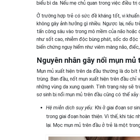
biểu bì da. Nếu mẹ chủ quan trong việc điều trị
Ở trường hợp trẻ có sức đề kháng tốt, vi khuẩn
không gây ảnh hưởng gì nhiều. Ngược lại, nếu t
tấn công sâu vào trong mô mềm của não hoặc đi
như sốt cao, nhiễm độc bùng phát, sốc do độc t
biến chứng nguy hiểm như viêm màng não, điếc, 
Nguyên nhân gây nổi mụn mủ tr
Mụn mủ xuất hiện trên da đầu thường là do bít t
trùng. Ban đầu, nốt mụn xuất hiện trên đầu chỉ 
những vùng da xung quanh. Tình trạng này sẽ trở
sơ sinh bị nổi mụn mủ trên đầu cũng có thể xảy
Hệ miễn dịch suy yếu:
Khi ở giai đoạn sơ si
trong giai đoạn hoàn thiện. Vì thế, khi tác
lại. Mọc mụn mủ trên đầu ở trẻ là một tron