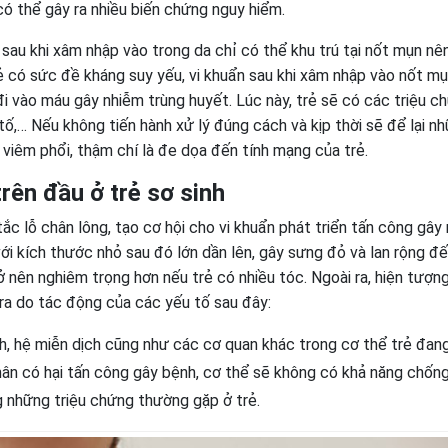
 có thể gây ra nhiều biến chứng nguy hiểm.
 sau khi xâm nhập vào trong da chỉ có thể khu trú tại nốt mụn nê
rẻ có sức đề kháng suy yếu, vi khuẩn sau khi xâm nhập vào nốt m
 vào máu gây nhiễm trùng huyết. Lúc này, trẻ sẽ có các triệu c
ố,… Nếu không tiến hành xử lý đúng cách và kịp thời sẽ để lại n
viêm phổi, thậm chí là đe dọa đến tính mạng của trẻ.
ên đầu ở trẻ sơ sinh
ắc lỗ chân lông, tạo cơ hội cho vi khuẩn phát triển tấn công gây
với kích thước nhỏ sau đó lớn dần lên, gây sưng đỏ và lan rộng đ
 nên nghiêm trọng hơn nếu trẻ có nhiều tóc. Ngoài ra, hiện tượng
 ra do tác động của các yếu tố sau đây:
nh, hệ miễn dịch cũng như các cơ quan khác trong cơ thể trẻ đan
 nhân có hại tấn công gây bệnh, cơ thể sẽ không có khả năng chốn
g những triệu chứng thường gặp ở trẻ.