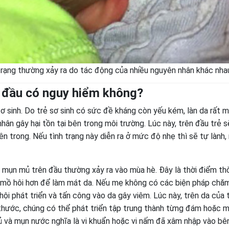
trạng thường xảy ra do tác động của nhiều nguyên nhân khác nha
n đầu có nguy hiểm không?
sơ sinh. Do trẻ sơ sinh có sức đề kháng còn yếu kém, làn da rất 
ân gây hại tồn tại bên trong môi trường. Lúc này, trên đầu trẻ s
n trong. Nếu tình trạng này diễn ra ở mức độ nhẹ thì sẽ tự lành
ổi mụn mủ trên đầu thường xảy ra vào mùa hè. Đây là thời điểm thờ
ều mồ hôi hơn để làm mát da. Nếu mẹ không có các biện pháp chă
hội phát triển và tấn công vào da gây viêm. Lúc này, trên da của 
thước, chúng có thể phát triển tập trung thành từng đám hoặc m
mủ và mụn nước nghĩa là vi khuẩn hoặc vi nấm đã xâm nhập vào bê