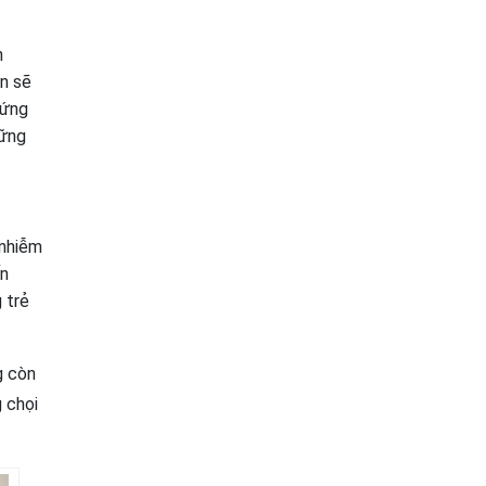
n
ụn sẽ
hứng
hững
 nhiễm
ến
 trẻ
g còn
g chọi