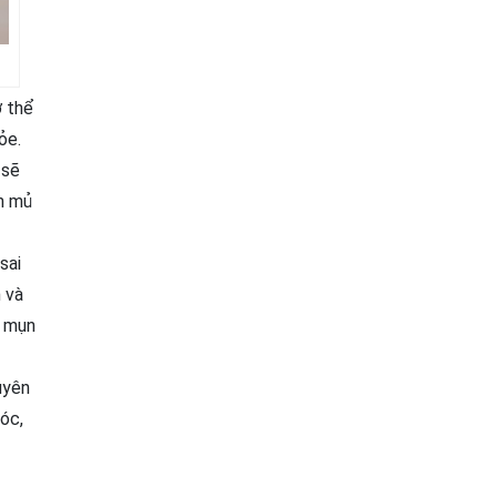
ơ thể
ỏe.
 sẽ
ụn mủ
sai
 và
i mụn
uyên
óc,