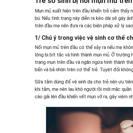
Trẻ sơ sinh bị nổi mụn mủ trên
Mụn mủ xuất hiện trên đầu khiến trẻ cảm thấy n
bú. Nếu tình trạng này diễn ra kéo dài sẽ gây ản
trên đầu mẹ nên đưa ra các biện pháp xử lý sao
1/ Chú ý trong việc vệ sinh cơ thể ch
Nổi mụn mủ trên đầu có thể xảy ra nếu mẹ không
lông bị bít tắc và hình thành mụn mủ. Ở trường 
trạng mụn trên đầu và ngăn ngừa hình thành th
bẩn và bã nhờn trên cơ thể trẻ. Tuyệt đối khôn
Sữa tắm dùng để vệ sinh da cho trẻ nên ưu tiên
khi tắm, mẹ nên lau khô người rồi mới mặc quần
cào gãi lên đầu khiến vết mụn vỡ ra, gây viêm nh