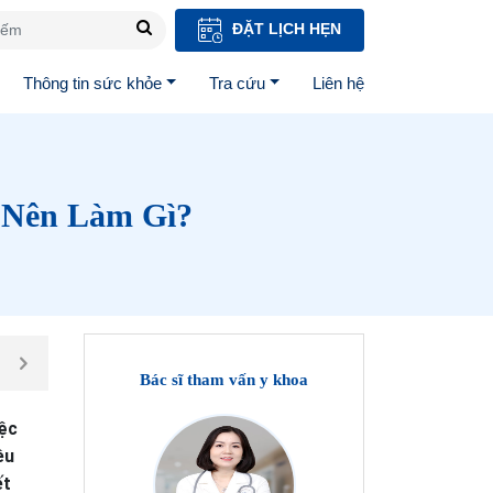
ĐẶT LỊCH HẸN
Thông tin sức khỏe
Tra cứu
Liên hệ
 Nên Làm Gì?
Bác sĩ tham vấn y khoa
iệc
ều
ết