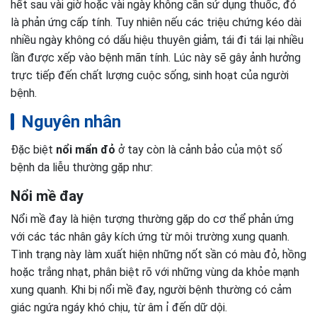
hết sau vài giờ hoặc vài ngày không cần sử dụng thuốc, đó
là phản ứng cấp tính. Tuy nhiên nếu các triệu chứng kéo dài
nhiều ngày không có dấu hiệu thuyên giảm, tái đi tái lại nhiều
lần được xếp vào bệnh mãn tính. Lúc này sẽ gây ảnh hưởng
trực tiếp đến chất lượng cuộc sống, sinh hoạt của người
bệnh.
Nguyên nhân
Đặc biệt
nổi mẩn đỏ
ở tay còn là cảnh bảo của một số
bệnh da liễu thường gặp như:
Nổi mề đay
Nổi mề đay là hiện tượng thường gặp do cơ thể phản ứng
với các tác nhân gây kích ứng từ môi trường xung quanh.
Tình trạng này làm xuất hiện những nốt sần có màu đỏ, hồng
hoặc trắng nhạt, phân biệt rõ với những vùng da khỏe mạnh
xung quanh. Khi bị nổi mề đay, người bệnh thường có cảm
giác ngứa ngáy khó chịu, từ âm ỉ đến dữ dội.