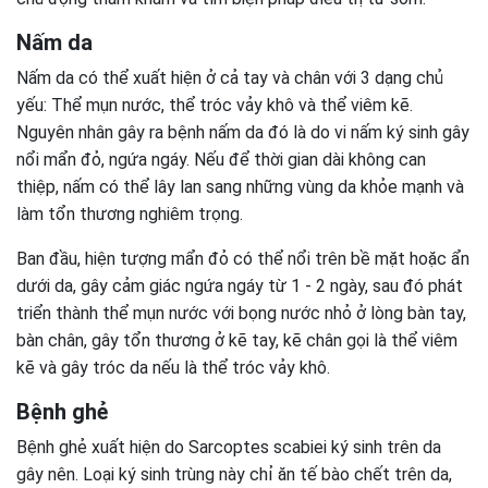
Nấm da
Nấm da có thể xuất hiện ở cả tay và chân với 3 dạng chủ
yếu: Thể mụn nước, thể tróc vảy khô và thể viêm kẽ.
Nguyên nhân gây ra bệnh nấm da đó là do vi nấm ký sinh gây
nổi mẩn đỏ, ngứa ngáy. Nếu để thời gian dài không can
thiệp, nấm có thể lây lan sang những vùng da khỏe mạnh và
làm tổn thương nghiêm trọng.
Ban đầu, hiện tượng mẩn đỏ có thể nổi trên bề mặt hoặc ẩn
dưới da, gây cảm giác ngứa ngáy từ 1 - 2 ngày, sau đó phát
triển thành thể mụn nước với bọng nước nhỏ ở lòng bàn tay,
bàn chân, gây tổn thương ở kẽ tay, kẽ chân gọi là thể viêm
kẽ và gây tróc da nếu là thể tróc vảy khô.
Bệnh ghẻ
Bệnh ghẻ xuất hiện do Sarcoptes scabiei ký sinh trên da
gây nên. Loại ký sinh trùng này chỉ ăn tế bào chết trên da,