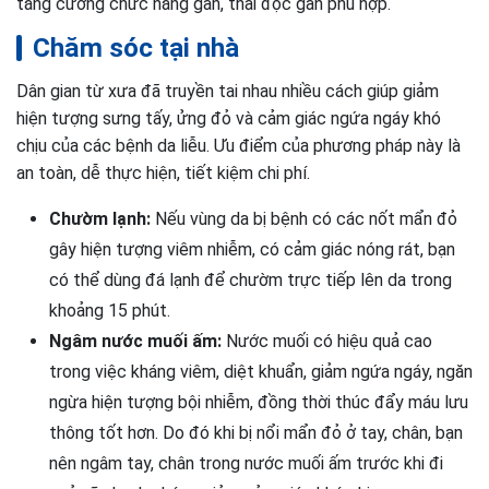
tăng cường chức năng gan, thải độc gan phù hợp.
Chăm sóc tại nhà
Dân gian từ xưa đã truyền tai nhau nhiều cách giúp giảm
hiện tượng sưng tấy, ửng đỏ và cảm giác ngứa ngáy khó
chịu của các bệnh da liễu. Ưu điểm của phương pháp này là
an toàn, dễ thực hiện, tiết kiệm chi phí.
Chườm lạnh:
Nếu vùng da bị bệnh có các nốt mẩn đỏ
gây hiện tượng viêm nhiễm, có cảm giác nóng rát, bạn
có thể dùng đá lạnh để chườm trực tiếp lên da trong
khoảng 15 phút.
Ngâm nước muối ấm:
Nước muối có hiệu quả cao
trong việc kháng viêm, diệt khuẩn, giảm ngứa ngáy, ngăn
ngừa hiện tượng bội nhiễm, đồng thời thúc đẩy máu lưu
thông tốt hơn. Do đó khi bị nổi mẩn đỏ ở tay, chân, bạn
nên ngâm tay, chân trong nước muối ấm trước khi đi