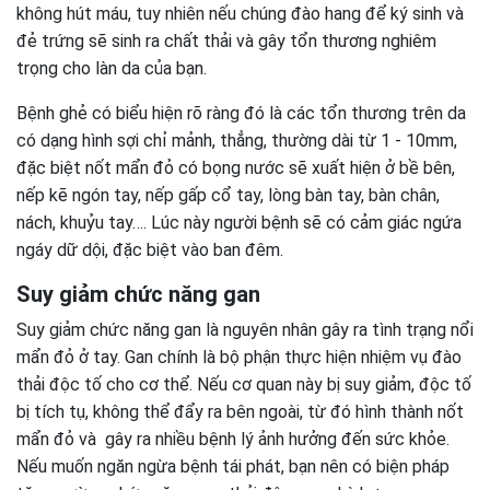
không hút máu, tuy nhiên nếu chúng đào hang để ký sinh và
đẻ trứng sẽ sinh ra chất thải và gây tổn thương nghiêm
trọng cho làn da của bạn.
Bệnh ghẻ có biểu hiện rõ ràng đó là các tổn thương trên da
có dạng hình sợi chỉ mảnh, thẳng, thường dài từ 1 - 10mm,
đặc biệt nốt mẩn đỏ có bọng nước sẽ xuất hiện ở bề bên,
nếp kẽ ngón tay, nếp gấp cổ tay, lòng bàn tay, bàn chân,
nách, khuỷu tay…. Lúc này người bệnh sẽ có cảm giác ngứa
ngáy dữ dội, đặc biệt vào ban đêm.
Suy giảm chức năng gan
Suy giảm chức năng gan là nguyên nhân gây ra tình trạng nổi
mẩn đỏ ở tay. Gan chính là bộ phận thực hiện nhiệm vụ đào
thải độc tố cho cơ thể. Nếu cơ quan này bị suy giảm, độc tố
bị tích tụ, không thể đẩy ra bên ngoài, từ đó hình thành nốt
mẩn đỏ và gây ra nhiều bệnh lý ảnh hưởng đến sức khỏe.
Nếu muốn ngăn ngừa bệnh tái phát, bạn nên có biện pháp