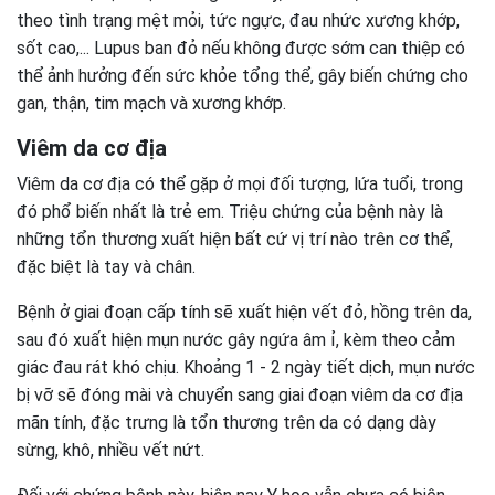
theo tình trạng mệt mỏi, tức ngực, đau nhức xương khớp,
sốt cao,... Lupus ban đỏ nếu không được sớm can thiệp có
thể ảnh hưởng đến sức khỏe tổng thể, gây biến chứng cho
gan, thận, tim mạch và xương khớp.
Viêm da cơ địa
Viêm da cơ địa có thể gặp ở mọi đối tượng, lứa tuổi, trong
đó phổ biến nhất là trẻ em. Triệu chứng của bệnh này là
những tổn thương xuất hiện bất cứ vị trí nào trên cơ thể,
đặc biệt là tay và chân.
Bệnh ở giai đoạn cấp tính sẽ xuất hiện vết đỏ, hồng trên da,
sau đó xuất hiện mụn nước gây ngứa âm ỉ, kèm theo cảm
giác đau rát khó chịu. Khoảng 1 - 2 ngày tiết dịch, mụn nước
bị vỡ sẽ đóng mài và chuyển sang giai đoạn viêm da cơ địa
mãn tính, đặc trưng là tổn thương trên da có dạng dày
sừng, khô, nhiều vết nứt.