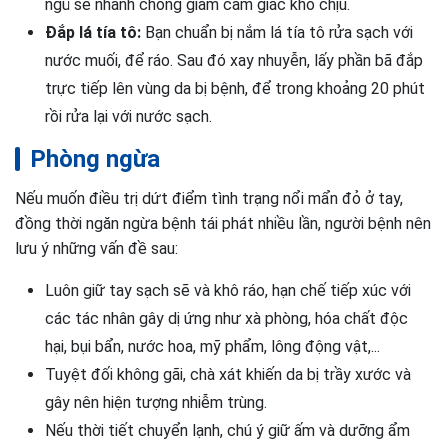
ngủ sẽ nhanh chóng giảm cảm giác khó chịu.
Đắp lá tía tô:
Bạn chuẩn bị nắm lá tía tô rửa sạch với
nước muối, để ráo. Sau đó xay nhuyễn, lấy phần bã đắp
trực tiếp lên vùng da bị bệnh, để trong khoảng 20 phút
rồi rửa lại với nước sạch.
Phòng ngừa
Nếu muốn điều trị dứt điểm tình trạng nổi mẩn đỏ ở tay,
đồng thời ngăn ngừa bệnh tái phát nhiều lần, người bệnh nên
lưu ý những vấn đề sau:
Luôn giữ tay sạch sẽ và khô ráo, hạn chế tiếp xúc với
các tác nhân gây dị ứng như xà phòng, hóa chất độc
hại, bụi bẩn, nước hoa, mỹ phẩm, lông động vật,...
Tuyệt đối không gãi, chà xát khiến da bị trầy xước và
gây nên hiện tượng nhiễm trùng.
Nếu thời tiết chuyển lạnh, chú ý giữ ấm và dưỡng ẩm