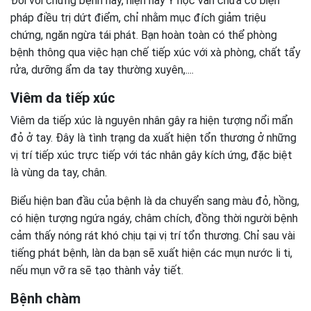
Đối với chứng bệnh này, hiện nay Y học vẫn chưa có biện
pháp điều trị dứt điểm, chỉ nhằm mục đích giảm triệu
chứng, ngăn ngừa tái phát. Bạn hoàn toàn có thể phòng
bệnh thông qua việc hạn chế tiếp xúc với xà phòng, chất tẩy
rửa, dưỡng ẩm da tay thường xuyên,....
Viêm da tiếp xúc
Viêm da tiếp xúc là nguyên nhân gây ra hiện tượng nổi mẩn
đỏ ở tay. Đây là tình trạng da xuất hiện tổn thương ở những
vị trí tiếp xúc trực tiếp với tác nhân gây kích ứng, đặc biệt
là vùng da tay, chân.
Biểu hiện ban đầu của bệnh là da chuyển sang màu đỏ, hồng,
có hiện tượng ngứa ngáy, châm chích, đồng thời người bệnh
cảm thấy nóng rát khó chịu tại vị trí tổn thương. Chỉ sau vài
tiếng phát bệnh, làn da bạn sẽ xuất hiện các mụn nước li ti,
nếu mụn vỡ ra sẽ tạo thành vảy tiết.
Bệnh chàm