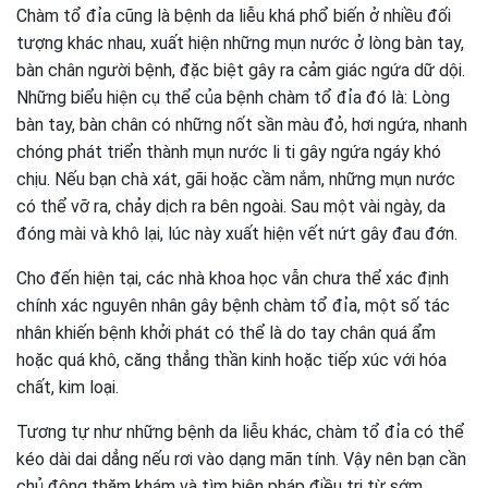
Chàm tổ đỉa cũng là bệnh da liễu khá phổ biến ở nhiều đối
tượng khác nhau, xuất hiện những mụn nước ở lòng bàn tay,
bàn chân người bệnh, đặc biệt gây ra cảm giác ngứa dữ dội.
Những biểu hiện cụ thể của bệnh chàm tổ đỉa đó là: Lòng
bàn tay, bàn chân có những nốt sần màu đỏ, hơi ngứa, nhanh
chóng phát triển thành mụn nước li ti gây ngứa ngáy khó
chịu. Nếu bạn chà xát, gãi hoặc cầm nắm, những mụn nước
có thể vỡ ra, chảy dịch ra bên ngoài. Sau một vài ngày, da
đóng mài và khô lại, lúc này xuất hiện vết nứt gây đau đớn.
Cho đến hiện tại, các nhà khoa học vẫn chưa thể xác định
chính xác nguyên nhân gây bệnh chàm tổ đỉa, một số tác
nhân khiến bệnh khởi phát có thể là do tay chân quá ẩm
hoặc quá khô, căng thẳng thần kinh hoặc tiếp xúc với hóa
chất, kim loại.
Tương tự như những bệnh da liễu khác, chàm tổ đỉa có thể
kéo dài dai dẳng nếu rơi vào dạng mãn tính. Vậy nên bạn cần
chủ động thăm khám và tìm biện pháp điều trị từ sớm.