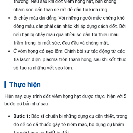
thường. Nếu sau khi đốt viêm họng hạt, bạn không
chăm sóc cẩn thận sẽ rất dễ dẫn tới kích ứng.
Bị chảy máu dai dẳng: Với những người mắc chứng khó
đông máu, cần phải cân nhắc khi áp dụng cách đốt. Bởi
nếu bạn bị chảy máu quá nhiều sẽ dẫn tới thiếu máu
trầm trọng, bị mất sức, đau đầu và chóng mặt.
Ở vòm họng có sẹo lõm: Chính bởi sự tác động từ các
tia laser, điện, plasma trên thành họng, sau khi kết thúc
sẽ tạo ra những vết sẹo lõm.
Thực hiện
Hiện nay, quy trình đốt viêm họng hạt được thực hiện với 5
bước cơ bản như sau:
Bước 1:
Bác sĩ chuẩn bị những dụng cụ cần thiết, trong
đó sẽ có cả thuốc gây tê niêm mạc, bộ dụng cụ khám
tai mũi họng và thiết bị đốt.