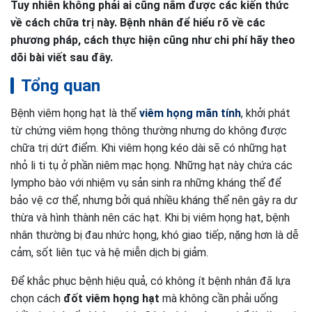
Tuy nhiên không phải ai cũng nắm được các kiến thức
về cách chữa trị này. Bệnh nhân để hiểu rõ về các
phương pháp, cách thực hiện cũng như chi phí hãy theo
dõi bài viết sau đây.
Tổng quan
Bệnh viêm họng hạt là thể
viêm họng mãn tính
, khởi phát
từ chứng viêm họng thông thường nhưng do không được
chữa trị dứt điểm. Khi viêm họng kéo dài sẽ có những hạt
nhỏ li ti tụ ở phần niêm mạc họng. Những hạt này chứa các
lympho bào với nhiệm vụ sản sinh ra những kháng thể để
bảo vệ cơ thể, nhưng bởi quá nhiều kháng thể nên gây ra dư
thừa và hình thành nên các hạt. Khi bị viêm họng hạt, bệnh
nhân thường bị đau nhức họng, khó giao tiếp, nặng hơn là dễ
cảm, sốt liên tục và hệ miễn dịch bị giảm.
Để khắc phục bệnh hiệu quả, có không ít bệnh nhân đã lựa
chọn cách
đốt viêm họng hạt
mà không cần phải uống