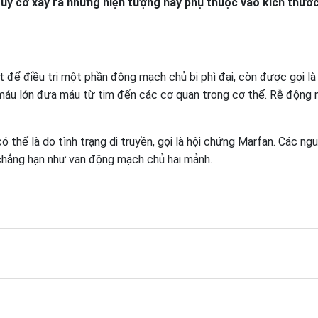
y cơ xảy ra những hiện tượng này phụ thuộc vào kích thướ
 để điều trị một phần động mạch chủ bị phì đại, còn được gọi l
áu lớn đưa máu từ tim đến các cơ quan trong cơ thể. Rễ động
hể là do tình trạng di truyền, gọi là hội chứng Marfan. Các ng
 chẳng hạn như van động mạch chủ hai mảnh.