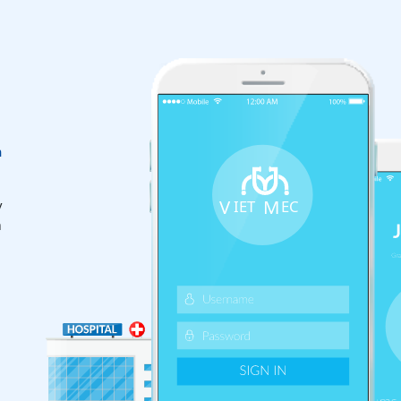
n
y
m