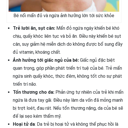
Bé nổi mẩn đỏ và ngứa ảnh hưởng lớn tới sức khỏe
Trẻ lười ăn, sụt cân:
Mẩn đỏ ngứa ngáy khiến bé khó
chịu, quấy khóc liên tục và bỏ ăn. Điều này khiến bé sụt
cân, suy giảm hệ miễn dịch do không được bổ sung đầy
đủ vitamin, khoáng chất.
Ảnh hưởng tới giấc ngủ của bé:
Giấc ngủ đặc biệt
quan trọng, góp phần phát triển trí tuệ của bé. Trẻ mẩn
ngứa sinh quấy khóc, thức đêm, không tốt cho sự phát
triển trí não.
Tổn thương cho da:
Phản ứng tự nhiên của trẻ khi mẩn
ngứa là đưa tay gãi. Điều này làm da vốn đã mỏng manh
bị trợt loét, đau rát. Nếu tổn thương nặng, da của bé sẽ
để lại sẹo kém thẩm mỹ.
Hoại tử da
: Da trẻ bị hoại tử và không thể phục hồi là