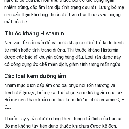
hại cho da của bé. Hơn thế, thuốc bôi có tác dụng ngăn
nhiễm trùng, cấp ẩm làm dịu tình trạng đau rát. Lưu ý, bố mẹ
nên cẩn thận khi dùng thuốc để tránh bôi thuốc vào miệng,
mắt của bé.
Thuốc kháng Histamin
Nếu vấn đề nổi mẩn đỏ và ngứa khắp người ở trẻ là do bệnh
tự miễn hoặc tình trạng dị ứng. Thì thuốc kháng Histamin
được các bác sĩ khuyên dùng hàng đầu. Loại tân dược này
có công dụng ức chế miễn dịch, giảm tình trạng mẩn ngứa.
Các loại kem dưỡng ẩm
Nhằm mục đích cấp ẩm cho da, phục hồi tổn thương và
tránh để lại sẹo, bố mẹ có thể chọn kem dưỡng ẩm cho bé.
Bố mẹ nên tham khảo các loại kem dưỡng chứa vitamin C, E,
D,…
Thuốc Tây y cần được dùng theo đúng chỉ định của bác sĩ.
Bố mẹ không tùy tiện dùng thuốc khi chưa được kê đơn.