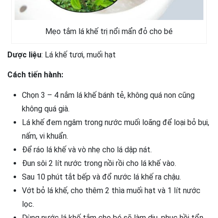
Mẹo tắm lá khế trị nổi mẩn đỏ cho bé
Dược liệu
: Lá khế tươi, muối hạt
Cách tiến hành:
Chọn 3 – 4 nắm lá khế bánh tẻ, không quá non cũng
không quá già.
Lá khế đem ngâm trong nước muối loãng để loại bỏ bụi,
nấm, vi khuẩn.
Để ráo lá khế và vò nhẹ cho lá dập nát.
Đun sôi 2 lít nước trong nồi rồi cho lá khế vào.
Sau 10 phút tắt bếp và đổ nước lá khế ra chậu.
Vớt bỏ lá khế, cho thêm 2 thìa muối hạt và 1 lít nước
lọc.
Dùng nước lá khế tắm cho bé sẽ làm dịu, phục hồi tổn