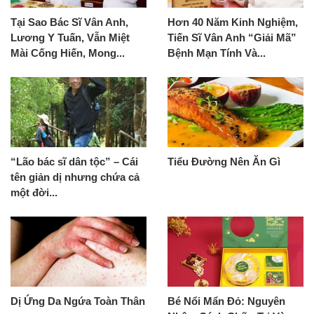
Tại Sao Bác Sĩ Vân Anh,
Hơn 40 Năm Kinh Nghiệm,
Lương Y Tuấn, Vẫn Miệt
Tiến Sĩ Vân Anh “Giải Mã”
Mài Cống Hiến, Mong...
Bệnh Mạn Tính Và...
“Lão bác sĩ dân tộc” – Cái
Tiểu Đường Nên Ăn Gì
tên giản dị nhưng chứa cả
một đời...
Dị Ứng Da Ngứa Toàn Thân
Bé Nổi Mẩn Đỏ: Nguyên