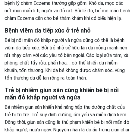
bệnh lý chàm Eczema thường gặp gồm: Khô da, mọc các
nốt mụn mẩn li ti, ngứa và đỏ rát. Bởi lẽ đó, bố mẹ mắc bệnh
chàm Eczema cần cho bé thăm khám khi có biểu hiện lạ.
Bệnh viêm da tiếp xúc ở trẻ nhỏ
Bé bị nổi mẩn đỏ khắp người và ngứa cũng có thể là bệnh
viêm da tiếp xúc. Bởi trẻ nhỏ sở hữu làn da mỏng manh nên
rất nhạy cảm với các yếu tố bên ngoài. Các loại sữa tắm, xà
phòng, chất tẩy rửa, phấn hóa,… có thể khiến da nhiễm
khuẩn, tổn thương. Khi da bé không được chăm sóc, vùng
tổn thương da dễ lan rộng ra toàn thân.
Trẻ bị nhiễm giun sán cũng khiến bé bị nổi
mẩn đỏ khắp người và ngứa
Bé nhiễm giun sán khiến khả năng hấp thụ dưỡng chất của
trẻ bị trì trệ. Trẻ suy dinh dưỡng, ốm yếu và miễn dịch kém.
Đồng thời, giun sán cũng là thủ phạm khiến bé bị nổi mẩn đỏ
khắp người, ngứa ngáy. Nguyên nhân là do ấu trùng giun chui