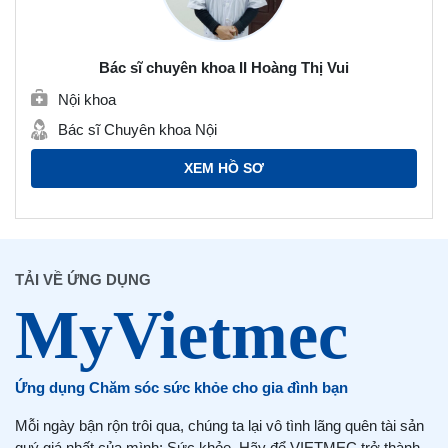
Bác sĩ chuyên khoa II Hoàng Thị Vui
Nội khoa
Bác sĩ Chuyên khoa Nội
XEM HỒ SƠ
TẢI VỀ ỨNG DỤNG
Ứng dụng Chăm sóc sức khỏe cho gia đình bạn
Mỗi ngày bận rộn trôi qua, chúng ta lại vô tình lãng quên tài sản
quý giá nhất của mình: Sức khỏe. Hãy để VIETMEC trở thành