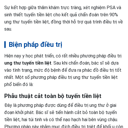
Sự kết hợp giữa thăm khám trực tràng, xét nghiệm PSA và
sinh thiết tuyến tiền liệt cho kết quả chẩn đoán trên 90%
ung thư tuyến tiền liệt, đồng thời hỗ trợ quá trình điều trị về
sau.
Biện pháp điều trị
Hiện nay y học phát triển, có rất nhiều phương pháp điều trị
ung thư tuyến tiền liệt
. Sau khi chẩn đoán, bác sĩ sẽ dựa
vào tình trạng, mức độ bệnh để đưa ra phác đồ điều trị tốt
nhất. Một số phương pháp điều trị ung thư tuyến tiền liệt
phổ biến đó là:
Phẫu thuật cắt toàn bộ tuyến tiền liệt
Đây là phương pháp được dùng để điều trị ung thư ở giai
đoạn khởi phát. Bác sĩ sẽ tiến hành cắt bỏ toàn bộ tuyến
tiền liệt, hai túi tinh và có thể nạo hạch hai bên vùng chậu.
Phương pháp này nhằm mục đích điều trị triệt để khối u còn