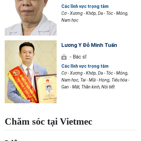
Các lĩnh vực trọng tâm
Cơ - Xương - Khớp, Da - Tóc - Móng,
Nam học
Lương Y Đỗ Minh Tuấn
- Bác sĩ
Các lĩnh vực trọng tâm
Cơ - Xương - Khớp, Da - Tóc - Móng,
Nam học, Tai - Mũi - Họng, Tiêu hóa -
Gan - Mật, Thần kinh, Nội tiết
Chăm sóc tại Vietmec