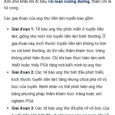
đớn, khó khăn khi đi tiểu,
rối loạn cương dươn
g
, thậm chí là
tử vong.
Các giai đoạn của ung thư tiền liệt tuyến bao gồm:
Giai đoạn 1:
Tế bào ung thư phát triển ở tuyến tiền
liệt, giống như một mô tuyến tiền liệt bình thường. Ở
giai đoạn này, kích thước tuyến tiền liệt không to hơn
so với bình thường, do đó nếu thăm khám trực tràng
không phát hiện được. Chỉ khi bạn thực hiện làm sinh
thiết hoặc thấy PSA tăng mới biết mình bị ung thư.
Giai đoạn 2:
Các tế bào ung thư bắt đầu phát triển,
kích thước tuyến tiền liệt tăng nhưng chưa phá vỡ vỏ
bọc của tuyến. Bệnh nhân có thể phát hiện ung thư
bằng phương pháp thăm khám trực tràng hoặc xét
nghiệm PSA.
Giai đoạn 3:
Các tế bào ung thư đã phá vỡ vỏ bọc của