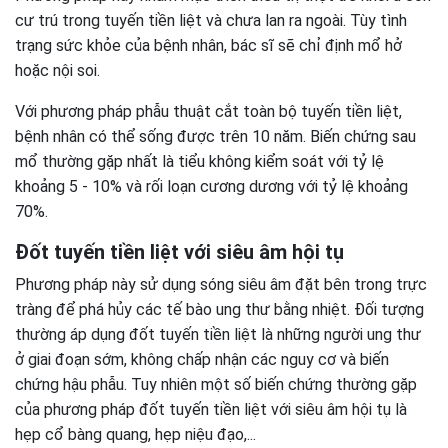
cư trú trong tuyến tiền liệt và chưa lan ra ngoài. Tùy tình
trạng sức khỏe của bệnh nhân, bác sĩ sẽ chỉ định mổ hở
hoặc nội soi.
Với phương pháp phẫu thuật cắt toàn bộ tuyến tiền liệt,
bệnh nhân có thể sống được trên 10 năm. Biến chứng sau
mổ thường gặp nhất là tiểu không kiểm soát với tỷ lệ
khoảng 5 - 10% và rối loạn cương dương với tỷ lệ khoảng
70%.
Đốt tuyến tiền liệt với siêu âm hội tụ
Phương pháp này sử dụng sóng siêu âm đặt bên trong trực
tràng để phá hủy các tế bào ung thư bằng nhiệt. Đối tượng
thường áp dụng đốt tuyến tiền liệt là những người ung thư
ở giai đoạn sớm, không chấp nhận các nguy cơ và biến
chứng hậu phẫu. Tuy nhiên một số biến chứng thường gặp
của phương pháp đốt tuyến tiền liệt với siêu âm hội tụ là
hẹp cổ bàng quang, hẹp niệu đạo,...