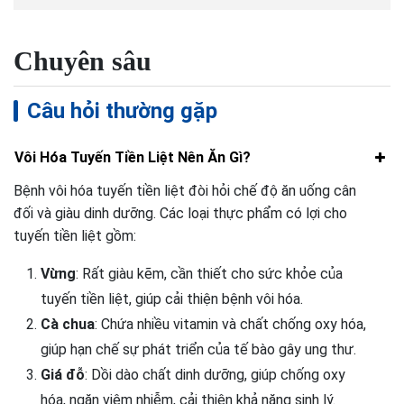
Chuyên sâu
Câu hỏi thường gặp
Vôi Hóa Tuyến Tiền Liệt Nên Ăn Gì?
Bệnh vôi hóa tuyến tiền liệt đòi hỏi chế độ ăn uống cân
đối và giàu dinh dưỡng. Các loại thực phẩm có lợi cho
tuyến tiền liệt gồm:
Vừng
: Rất giàu kẽm, cần thiết cho sức khỏe của
tuyến tiền liệt, giúp cải thiện bệnh vôi hóa.
Cà chua
: Chứa nhiều vitamin và chất chống oxy hóa,
giúp hạn chế sự phát triển của tế bào gây ung thư.
Giá đỗ
: Dồi dào chất dinh dưỡng, giúp chống oxy
hóa, ngăn viêm nhiễm, cải thiện khả năng sinh lý.