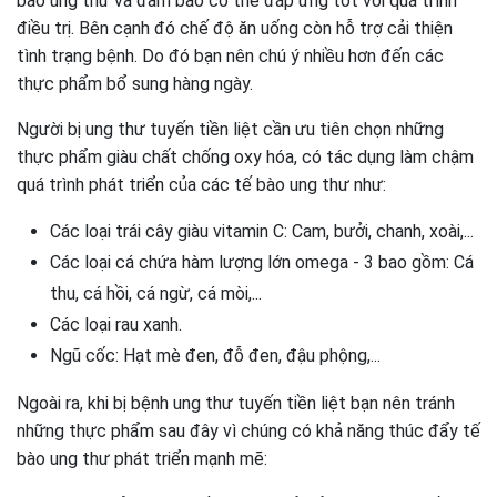
bào ung thư và đảm bảo cơ thể đáp ứng tốt với quá trình
điều trị. Bên cạnh đó chế độ ăn uống còn hỗ trợ cải thiện
tình trạng bệnh. Do đó bạn nên chú ý nhiều hơn đến các
thực phẩm bổ sung hàng ngày.
Người bị ung thư tuyến tiền liệt cần ưu tiên chọn những
thực phẩm giàu chất chống oxy hóa, có tác dụng làm chậm
quá trình phát triển của các tế bào ung thư như:
Các loại trái cây giàu vitamin C: Cam, bưởi, chanh, xoài,...
Các loại cá chứa hàm lượng lớn omega - 3 bao gồm: Cá
thu, cá hồi, cá ngừ, cá mòi,...
Các loại rau xanh.
Ngũ cốc: Hạt mè đen, đỗ đen, đậu phộng,...
Ngoài ra, khi bị bệnh ung thư tuyến tiền liệt bạn nên tránh
những thực phẩm sau đây vì chúng có khả năng thúc đẩy tế
bào ung thư phát triển mạnh mẽ: