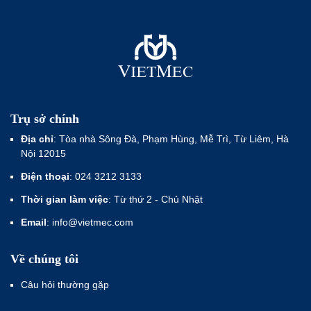
Trụ sở chính
Địa chỉ
: Tòa nhà Sông Đà, Phạm Hùng, Mễ Trì, Từ Liêm, Hà
Nội 12015
Điện thoại
: 024 3212 3133
Thời gian làm việc
: Từ thứ 2 - Chủ Nhật
Email
: info@vietmec.com
Về chúng tôi
Câu hỏi thường gặp