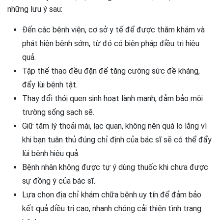
những lưu ý sau:
Đến các bệnh viện, cơ sở y tế để được thăm khám và
phát hiện bệnh sớm, từ đó có biện pháp điều trị hiệu
quả.
Tập thể thao đều đặn để tăng cường sức đề kháng,
đẩy lùi bệnh tật.
Thay đổi thói quen sinh hoạt lành mạnh, đảm bảo môi
trường sống sạch sẽ.
Giữ tâm lý thoải mái, lạc quan, không nên quá lo lắng vì
khi bạn tuân thủ đúng chỉ định của bác sĩ sẽ có thể đẩy
lùi bệnh hiệu quả.
Bệnh nhân không được tự ý dùng thuốc khi chưa được
sự đồng ý của bác sĩ.
Lựa chọn địa chỉ khám chữa bệnh uy tín để đảm bảo
kết quả điều trị cao, nhanh chóng cải thiện tình trạng