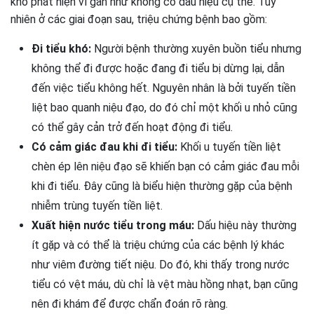
khó phát hiện vì gần như không có dấu hiệu cụ thể. Tuy
nhiên ở các giai đoạn sau, triệu chứng bệnh bao gồm:
Đi tiểu khó:
Người bệnh thường xuyên buồn tiểu nhưng
không thể đi được hoặc đang đi tiểu bị dừng lại, dẫn
đến việc tiểu không hết. Nguyên nhân là bởi tuyến tiền
liệt bao quanh niệu đạo, do đó chỉ một khối u nhỏ cũng
có thể gây cản trở đến hoạt động đi tiểu.
Có cảm giác đau khi đi tiểu:
Khối u tuyến tiền liệt
chèn ép lên niệu đạo sẽ khiến bạn có cảm giác đau mỗi
khi đi tiểu. Đây cũng là biểu hiện thường gặp của bệnh
nhiễm trùng tuyến tiền liệt.
Xuất hiện nước tiểu trong máu:
Dấu hiệu này thường
ít gặp và có thể là triệu chứng của các bệnh lý khác
như viêm đường tiết niệu. Do đó, khi thấy trong nước
tiểu có vệt máu, dù chỉ là vệt màu hồng nhạt, bạn cũng
nên đi khám để được chẩn đoán rõ ràng.