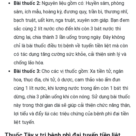
Bài thuốc 2:
Nguyên liệu gồm có: Huyền sâm, phòng
sâm, ích mẫu, hoàng kỳ, đương quy, trần bì, thương nhĩ,
bạch truật, uất kim, nga truật, xuyên sơn giáp. Bạn đem
sắc cùng 2 lít nước cho đến khi còn 3 bát nước thì
dừng lại, chia thành 3 lần uống trong ngày. Đây không
chỉ là bài thuốc điều trị bệnh về tuyến tiền liệt mà còn
có tác dụng tăng cường sức khỏe, cải thiện sinh lý và
chống lão hóa.
Bài thuốc 3:
Cho các vị thuốc gồm: Xa tiền tử, ngân
hoa, thục địa, chi tử, ô dược, cam thảo vào ấm đun
cùng 1 lít nước, khi lượng nước trong ấm còn 1 bát thì
dừng, chia 3 phần uống khi còn nóng. Sử dụng bài thuốc
này trong thời gian dài sẽ giúp cải thiện chức năng thận,
lợi tiểu và đẩy lùi các triệu chứng của bệnh phì đại tiền
liệt tuyến.
Thuốc Tây y trị bệnh phì đại tuyến tiền liệt