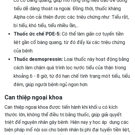
cơ cổ bàng quang, giúp mở rộng ống niệu đạo để dòng
tiểu dễ dàng thoát ra ngoài. Đồng thời, thuốc kháng
Alpha còn cải thiện được các triệu chứng như: Tiểu rắt,
bí tiểu, khó tiểu, tiểu nhiều lần,...
Thuốc ức chế PDE-5:
Có thể làm giãn cơ tuyến tiền
liệt gần cổ bàng quang, từ đó đẩy lùi các triệu chứng
của bệnh.
Thuốc desmopressin:
Loại thuốc này hoạt động bằng
cách làm chậm quá trình lọc nước tiểu của thận trong
khoảng 6 - 8 giờ, từ đó hạn chế tình trạng mót tiểu, tiểu
đêm, giúp người bệnh ngủ ngon hơn.
Can thiệp ngoại khoa
Can thiệp ngoại khoa được tiến hành khi khối u có kích
thước lớn, không thể điều trị bằng thuốc, giúp giải quyết
triệt để nguyên nhân gây bệnh. Hiện nay y học áp dụng các
biện pháp mổ nội soi cho bệnh nhân bị phì đại tuyến tiền liệt,