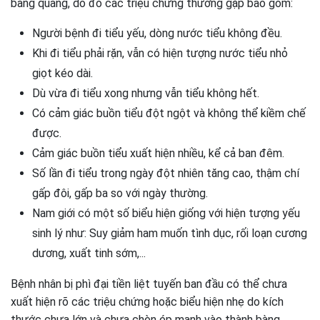
bàng quang, do đó các triệu chứng thường gặp bao gồm:
Người bệnh đi tiểu yếu, dòng nước tiểu không đều.
Khi đi tiểu phải rặn, vẫn có hiện tượng nước tiểu nhỏ
giọt kéo dài.
Dù vừa đi tiểu xong nhưng vẫn tiểu không hết.
Có cảm giác buồn tiểu đột ngột và không thể kiềm chế
được.
Cảm giác buồn tiểu xuất hiện nhiều, kể cả ban đêm.
Số lần đi tiểu trong ngày đột nhiên tăng cao, thậm chí
gấp đôi, gấp ba so với ngày thường.
Nam giới có một số biểu hiện giống với hiện tượng yếu
sinh lý như: Suy giảm ham muốn tình dục, rối loạn cương
dương, xuất tinh sớm,...
Bệnh nhân bị phì đại tiền liệt tuyến ban đầu có thể chưa
xuất hiện rõ các triệu chứng hoặc biểu hiện nhẹ do kích
thước chưa lớn và chưa chèn ép mạnh vào thành bàng