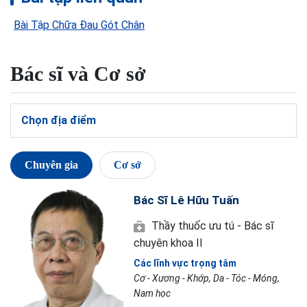
Bài Tập Chữa Đau Gót Chân
Bác sĩ và Cơ sở
Chọn địa điểm
Chuyên gia
Cơ sở
Bác Sĩ Lê Hữu Tuấn
Thầy thuốc ưu tú - Bác sĩ
chuyên khoa II
Các lĩnh vực trọng tâm
Cơ - Xương - Khớp, Da - Tóc - Móng,
Nam học