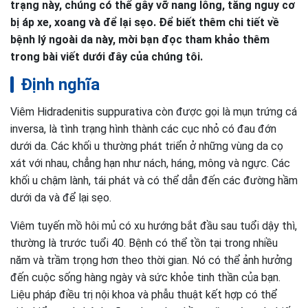
trạng này, chúng có thể gây vỡ nang lông, tăng nguy cơ
bị áp xe, xoang và để lại sẹo. Để biết thêm chi tiết về
bệnh lý ngoài da này, mời bạn đọc tham khảo thêm
trong bài viết dưới đây của chúng tôi.
Định nghĩa
Viêm Hidradenitis suppurativa còn được gọi là mụn trứng cá
inversa, là tình trạng hình thành các cục nhỏ có đau đớn
dưới da. Các khối u thường phát triển ở những vùng da cọ
xát với nhau, chẳng hạn như nách, háng, mông và ngực. Các
khối u chậm lành, tái phát và có thể dẫn đến các đường hầm
dưới da và để lại sẹo.
Viêm tuyến mồ hôi mủ có xu hướng bắt đầu sau tuổi dậy thì,
thường là trước tuổi 40. Bệnh có thể tồn tại trong nhiều
năm và trầm trọng hơn theo thời gian. Nó có thể ảnh hưởng
đến cuộc sống hàng ngày và sức khỏe tinh thần của bạn.
Liệu pháp điều trị nội khoa và phẫu thuật kết hợp có thể