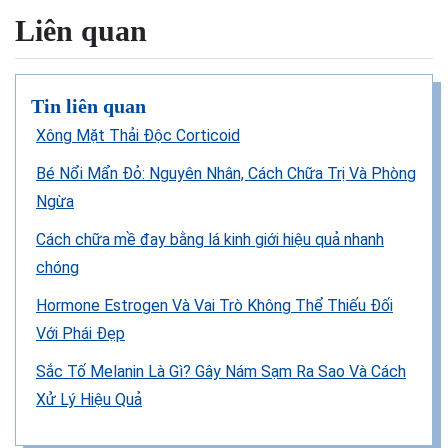
Liên quan
Tin liên quan
Xông Mặt Thải Độc Corticoid
Bé Nổi Mẩn Đỏ: Nguyên Nhân, Cách Chữa Trị Và Phòng
Ngừa
Cách chữa mề đay bằng lá kinh giới hiệu quả nhanh
chóng
Hormone Estrogen Và Vai Trò Không Thể Thiếu Đối
Với Phái Đẹp
Sắc Tố Melanin Là Gì? Gây Nám Sạm Ra Sao Và Cách
Xử Lý Hiệu Quả