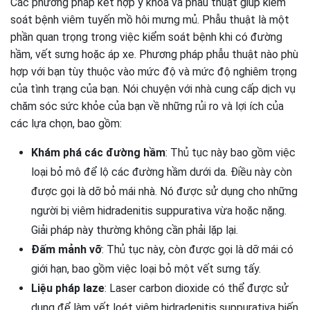
Các phương pháp kết hợp y khoa và phẫu thuật giúp kiểm
soát bệnh viêm tuyến mồ hôi mưng mủ. Phẫu thuật là một
phần quan trọng trong việc kiểm soát bệnh khi có đường
hầm, vết sưng hoặc áp xe. Phương pháp phẫu thuật nào phù
hợp với bạn tùy thuộc vào mức độ và mức độ nghiêm trọng
của tình trạng của bạn. Nói chuyện với nhà cung cấp dịch vụ
chăm sóc sức khỏe của bạn về những rủi ro và lợi ích của
các lựa chọn, bao gồm:
Khám phá các đường hầm
: Thủ tục này bao gồm việc
loại bỏ mô để lộ các đường hầm dưới da. Điều này còn
được gọi là dỡ bỏ mái nhà. Nó được sử dụng cho những
người bị viêm hidradenitis suppurativa vừa hoặc nặng.
Giải pháp này thường không cần phải lặp lại.
Đấm mảnh vỡ
: Thủ tục này, còn được gọi là dỡ mái có
giới hạn, bao gồm việc loại bỏ một vết sưng tấy.
Liệu pháp laze
: Laser carbon dioxide có thể được sử
dụng để làm vết loét viêm hidradenitis suppurativa biến