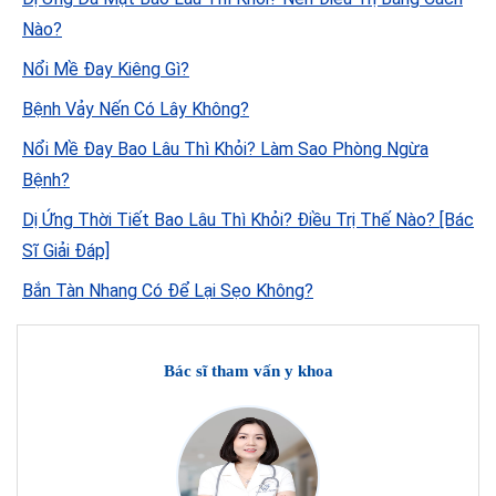
Nào?
Nổi Mề Đay Kiêng Gì?
Bệnh Vảy Nến Có Lây Không?
Nổi Mề Đay Bao Lâu Thì Khỏi? Làm Sao Phòng Ngừa
Bệnh?
Dị Ứng Thời Tiết Bao Lâu Thì Khỏi? Điều Trị Thế Nào? [Bác
Sĩ Giải Đáp]
Bắn Tàn Nhang Có Để Lại Sẹo Không?
Bác sĩ tham vấn y khoa