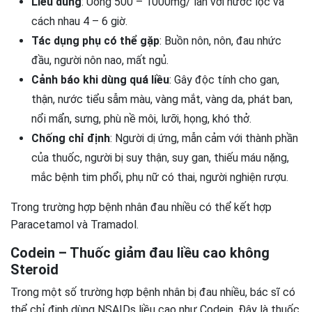
Liều dùng
: Uống 500 – 1000mg/ lần với nước lọc và
cách nhau 4 – 6 giờ.
Tác dụng phụ có thể gặp
: Buồn nôn, nôn, đau nhức
đầu, người nôn nao, mất ngủ.
Cảnh báo khi dùng quá liều
: Gây độc tính cho gan,
thận, nước tiểu sẫm màu, vàng mắt, vàng da, phát ban,
nổi mẩn, sưng, phù nề môi, lưỡi, họng, khó thở.
Chống chỉ định
: Người dị ứng, mẫn cảm với thành phần
của thuốc, người bị suy thận, suy gan, thiếu máu nặng,
mắc bệnh tim phổi, phụ nữ có thai, người nghiện rượu.
Trong trường hợp bệnh nhân đau nhiều có thể kết hợp
Paracetamol và Tramadol.
Codein – Thuốc giảm đau liều cao không
Steroid
Trong một số trường hợp bệnh nhân bị đau nhiều, bác sĩ có
thể chỉ định dùng NSAIDs liều cao như Codein. Đây là thuốc