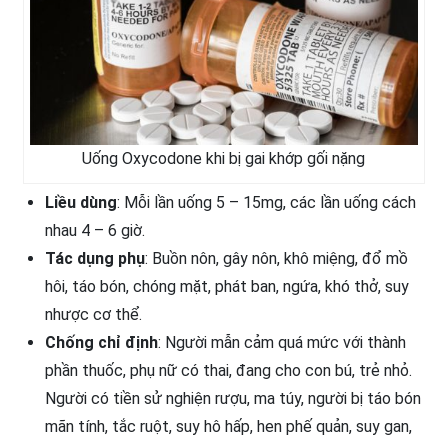
Uống Oxycodone khi bị gai khớp gối nặng
Liều dùng
: Mỗi lần uống 5 – 15mg, các lần uống cách
nhau 4 – 6 giờ.
Tác dụng phụ
: Buồn nôn, gây nôn, khô miệng, đổ mồ
hôi, táo bón, chóng mặt, phát ban, ngứa, khó thở, suy
nhược cơ thể.
Chống chỉ định
: Người mẫn cảm quá mức với thành
phần thuốc, phụ nữ có thai, đang cho con bú, trẻ nhỏ.
Người có tiền sử nghiện rượu, ma túy, người bị táo bón
mãn tính, tắc ruột, suy hô hấp, hen phế quản, suy gan,