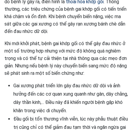
do bệnh lý gây ra, điển hình là
thoái hóa khớp gối
. Thông
thường, các triệu chứng của bệnh gai khớp gối có tiến triển
khá chậm và ổn định. Khi bệnh chuyển biến nặng, việc ma
sát giữa các gai xương có thể gây rạn xương bánh chè dẫn
đến đau nhức dữ dội.
Khi mới khởi phát, bệnh gai khớp gối có thể gây đau nhức ở
một số trường hợp nhưng với mức độ không quá nghiêm
trọng và có thể tự cải thiện tại nhà thông qua các mẹo đơn
giản. Nhưng nếu bệnh lý này chuyển biến sang mức độ nặng
sẽ phát sinh ra một số biến chứng như:
Gai xương phát triển lớn gây đau nhức dữ dội và ảnh
hưởng đến các cơ quan xung quanh như gân, dây chằng,
dây thần kinh,... Điều này đã khiến người bệnh gặp khó
khăn trong việc di chuyển.
Đầu gối bị tổn thương vĩnh viễn, lúc này phẫu thuật điều
trị cũng chỉ có thể giảm đau tạm thời và ngăn ngừa gai