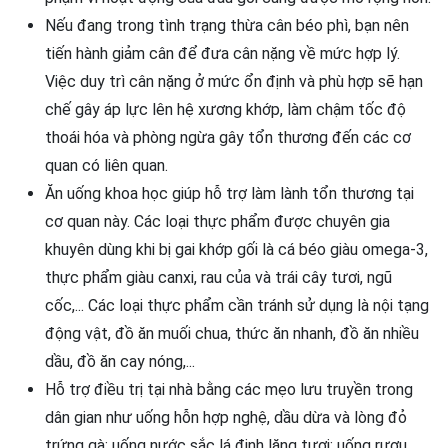
Nếu đang trong tình trạng thừa cân béo phì, bạn nên
tiến hành giảm cân để đưa cân nặng về mức hợp lý.
Việc duy trì cân nặng ở mức ổn định và phù hợp sẽ hạn
chế gây áp lực lên hệ xương khớp, làm chậm tốc độ
thoái hóa và phòng ngừa gây tổn thương đến các cơ
quan có liên quan.
Ăn uống khoa học giúp hỗ trợ làm lành tổn thương tại
cơ quan này. Các loại thực phẩm được chuyên gia
khuyên dùng khi bị gai khớp gối là cá béo giàu omega-3,
thực phẩm giàu canxi, rau của và trái cây tươi, ngũ
cốc,... Các loại thực phẩm cần tránh sử dụng là nội tạng
động vật, đồ ăn muối chua, thức ăn nhanh, đồ ăn nhiều
dầu, đồ ăn cay nóng,...
Hỗ trợ điều trị tại nhà bằng các mẹo lưu truyền trong
dân gian như uống hỗn hợp nghệ, dầu dừa và lòng đỏ
trứng gà; uống nước sắc lá đinh lăng tươi; uống rượu