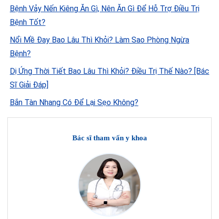
Bệnh Vảy Nến Kiêng Ăn Gì, Nên Ăn Gì Để Hỗ Trợ Điều Trị
Bệnh Tốt?
Nổi Mề Đay Bao Lâu Thì Khỏi? Làm Sao Phòng Ngừa
Bệnh?
Dị Ứng Thời Tiết Bao Lâu Thì Khỏi? Điều Trị Thế Nào? [Bác
Sĩ Giải Đáp]
Bắn Tàn Nhang Có Để Lại Sẹo Không?
Bác sĩ tham vấn y khoa