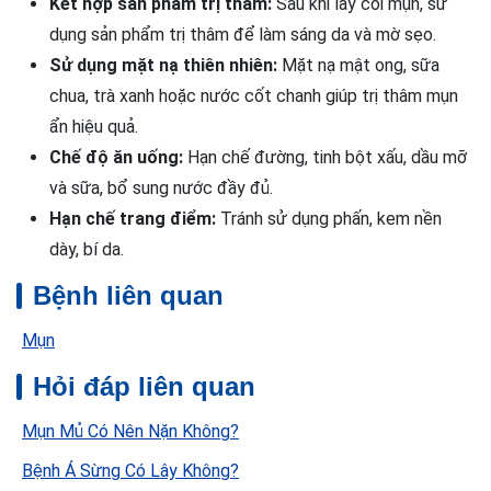
Kết hợp sản phẩm trị thâm:
Sau khi lấy cồi mụn, sử
dụng sản phẩm trị thâm để làm sáng da và mờ sẹo.
Sử dụng mặt nạ thiên nhiên:
Mặt nạ mật ong, sữa
chua, trà xanh hoặc nước cốt chanh giúp trị thâm mụn
ẩn hiệu quả.
Chế độ ăn uống:
Hạn chế đường, tinh bột xấu, dầu mỡ
và sữa, bổ sung nước đầy đủ.
Hạn chế trang điểm:
Tránh sử dụng phấn, kem nền
dày, bí da.
Bệnh liên quan
Mụn
Hỏi đáp liên quan
Mụn Mủ Có Nên Nặn Không?
Bệnh Á Sừng Có Lây Không?