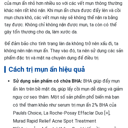
của mụn ẩn nhỏ hơn nhiều so với các vết mụn thông thường
khác nên rất khó nặn. Khi mụn ẩn chưa được đẩy lên và cồi
mụn chưa khô, các vết mụn này sẽ không thể nặn ra bằng
tay được. Không chỉ không nặn được mụn, ta còn có thể
gây tổn thương cho da, làm xước da.
Để đảm bảo cho tình trạng làn da không trở nên xấu đi, ta
không nên nặn mụn ẩn. Thay vào đó, ta nên sử dụng các sản
phẩm đặc trị và mặt nạ chuyên dụng để điều trị.
Cách trị mụn ẩn hiệu quả
Sử dụng sản phẩm có chứa BHA:
BHA giúp đẩy mụn
ẩn lên trên bề mặt da, giúp lấy cồi mụn dễ dàng và giảm
nguy cơ sẹo thâm. Một số sản phẩm phổ biến mà bạn
có thể tham khảo như serum trị mụn ẩn 2% BHA của
Paula’s Choice, La Roche-Posay Effaclar Duo [+],
Murad Rapid Relief Acne Spot Treatment