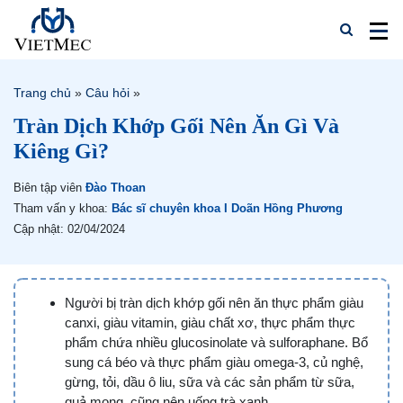
Trang chủ
»
Câu hỏi
»
Tràn Dịch Khớp Gối Nên Ăn Gì Và
Kiêng Gì?
Biên tập viên
Đào Thoan
Tham vấn y khoa:
Bác sĩ chuyên khoa I Doãn Hồng Phương
Cập nhật: 02/04/2024
Người bị tràn dịch khớp gối nên ăn thực phẩm giàu
canxi, giàu vitamin, giàu chất xơ, thực phẩm thực
phẩm chứa nhiều glucosinolate và sulforaphane. Bổ
sung cá béo và thực phẩm giàu omega-3, củ nghệ,
gừng, tỏi, dầu ô liu, sữa và các sản phẩm từ sữa,
quả mọng, cũng nên uống trà xanh.