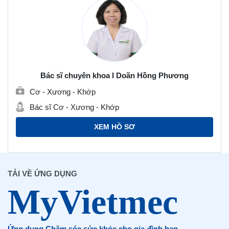
Bác sĩ chuyên khoa I Doãn Hồng Phương
Cơ - Xương - Khớp
Bác sĩ Cơ - Xương - Khớp
XEM HỒ SƠ
TẢI VỀ ỨNG DỤNG
Ứng dụng Chăm sóc sức khỏe cho gia đình bạn