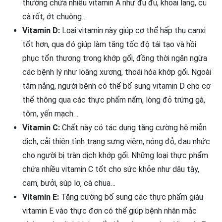
thường chứa nhiều vitamin A như đu đủ, khoai lang, củ
cà rốt, ớt chuông…
Vitamin D:
Loại vitamin này giúp cơ thể hấp thụ canxi
tốt hơn, qua đó giúp làm tăng tốc độ tái tạo và hồi
phục tổn thương trong khớp gối, đồng thời ngăn ngừa
các bệnh lý như loãng xương, thoái hóa khớp gối. Ngoài
tắm nắng, người bệnh có thể bổ sung vitamin D cho cơ
thể thông qua các thực phẩm nấm, lòng đỏ trứng gà,
tôm, yến mạch…
Vitamin C:
Chất này có tác dụng tăng cường hệ miễn
dịch, cải thiện tình trạng sưng viêm, nóng đỏ, đau nhức
cho người bị tràn dịch khớp gối. Những loại thực phẩm
chứa nhiều vitamin C tốt cho sức khỏe như dâu tây,
cam, bưởi, súp lơ, cà chua…
Vitamin E:
Tăng cường bổ sung các thực phẩm giàu
vitamin E vào thực đơn có thể giúp bệnh nhân mắc