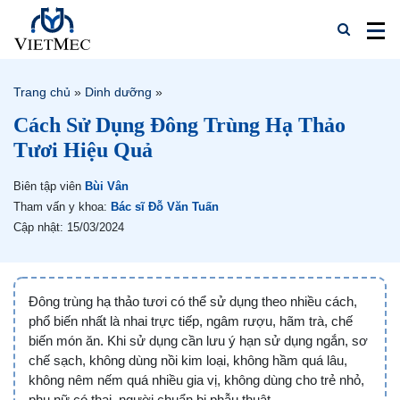
Trang chủ
»
Dinh dưỡng
»
Cách Sử Dụng Đông Trùng Hạ Thảo
Tươi Hiệu Quả
Biên tập viên
Bùi Vân
Tham vấn y khoa:
Bác sĩ Đỗ Văn Tuấn
Cập nhật: 15/03/2024
Đông trùng hạ thảo tươi có thể sử dụng theo nhiều cách,
phổ biến nhất là nhai trực tiếp, ngâm rượu, hãm trà, chế
biến món ăn. Khi sử dụng cần lưu ý hạn sử dụng ngắn, sơ
chế sạch, không dùng nồi kim loại, không hầm quá lâu,
không nêm nếm quá nhiều gia vị, không dùng cho trẻ nhỏ,
phụ nữ có thai, người chuẩn bị phẫu thuật.