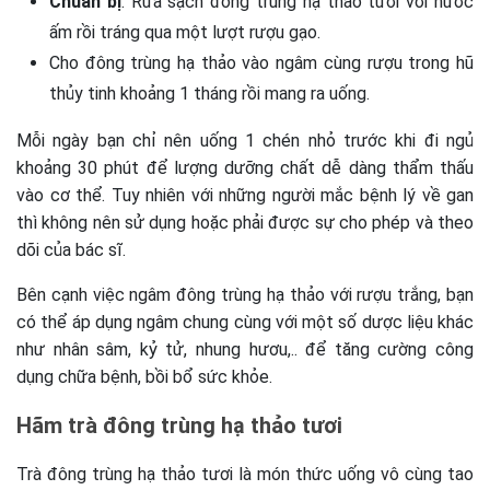
Chuẩn bị
: Rửa sạch đông trùng hạ thảo tươi với nước
ấm rồi tráng qua một lượt rượu gạo.
Cho đông trùng hạ thảo vào ngâm cùng rượu trong hũ
thủy tinh khoảng 1 tháng rồi mang ra uống.
Mỗi ngày bạn chỉ nên uống 1 chén nhỏ trước khi đi ngủ
khoảng 30 phút để lượng dưỡng chất dễ dàng thẩm thấu
vào cơ thể. Tuy nhiên với những người mắc bệnh lý về gan
thì không nên sử dụng hoặc phải được sự cho phép và theo
dõi của bác sĩ.
Bên cạnh việc ngâm đông trùng hạ thảo với rượu trắng, bạn
có thể áp dụng ngâm chung cùng với một số dược liệu khác
như nhân sâm, kỷ tử, nhung hươu,.. để tăng cường công
dụng chữa bệnh, bồi bổ sức khỏe.
Hãm trà đông trùng hạ thảo tươi
Trà đông trùng hạ thảo tươi là món thức uống vô cùng tao