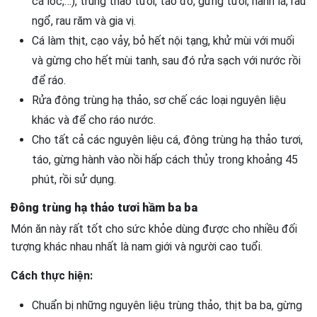
cá lóc,…), trùng thảo tươi, táo đỏ, gừng tươi, hành lá, rau
ngổ, rau răm và gia vị.
Cá làm thịt, cạo vảy, bỏ hết nội tạng, khử mùi với muối
và gừng cho hết mùi tanh, sau đó rửa sạch với nước rồi
để ráo.
Rửa đông trùng hạ thảo, sơ chế các loại nguyên liệu
khác và để cho ráo nước.
Cho tất cả các nguyên liệu cá, đông trùng hạ thảo tươi,
táo, gừng hành vào nồi hấp cách thủy trong khoảng 45
phút, rồi sử dụng.
Đông trùng hạ thảo tươi hầm ba ba
Món ăn này rất tốt cho sức khỏe dùng được cho nhiều đối
tượng khác nhau nhất là nam giới và người cao tuổi.
Cách thực hiện:
Chuẩn bị những nguyên liệu trùng thảo, thịt ba ba, gừng