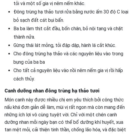
tỏi và một số gia vị nêm nếm khác.
Đông trùng hạ thảo tươi rửa bằng nước ấm 30 độ C loại
bỏ sạch đất cát bụi bẩn.
Ba ba làm thịt cắt đầu, bốn chân, bỏ nội tạng và chặt
thành nửa.
Gừng thái lát mỏng, tỏi đập dập, hành lá cắt khúc.
Cho đông trùng hạ thảo và các nguyên liệu vào trong
bụng của ba ba
Cho tất cả nguyên liệu vào nồi nêm nếm gia vị rồi hấp
cách thủy.
Canh dưỡng nhan đông trùng hạ thảo tươi
Món canh này được nhiều chị em yêu thích bởi công thức
nấu khá đơn giản dễ làm, mùi vị rất ngon mà còn mang đến
những ích lợi vô cùng tuyệt vời. Chỉ với một chén canh
dưỡng nhan mỗi ngày bạn có thể bổ dưỡng khí huyết, xua
tan mệt mỏi, cải thiện tinh thần, chống lão hóa, và đặc biệt