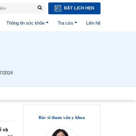
ĐẶT LỊCH HẸN
Thông tin sức khỏe
Tra cứu
Liên hệ
07/2024
Bác sĩ tham vấn y khoa
ể và