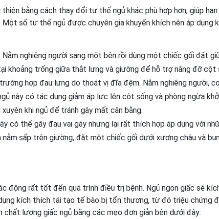
i thiện bằng cách thay đổi tư thế ngủ khác phù hợp hơn, giúp hạn
. Một số tư thế ngủ được chuyên gia khuyến khích nên áp dụng kh
:
Nằm nghiêng người sang một bên rồi dùng một chiếc gối đặt giữ
tại khoảng trống giữa thắt lưng và giường để hỗ trợ nâng đỡ cột 
trường hợp đau lưng do thoát vị đĩa đệm. Nằm nghiêng người, co
ngủ này có tác dụng giảm áp lực lên cột sống và phòng ngừa khở
 xuyên khi ngủ để tránh gây mất cân bằng.
y có thể gây đau vai gáy nhưng lại rất thích hợp áp dụng với nh
ần nằm sấp trên giường, đặt một chiếc gối dưới xương chậu và bụ
 động rất tốt đến quá trình điều trị bệnh. Ngủ ngon giấc sẽ kíc
ụng kích thích tái tạo tế bào bị tổn thương, từ đó triệu chứng 
ện chất lượng giấc ngủ bằng các mẹo đơn giản bên dưới đây: