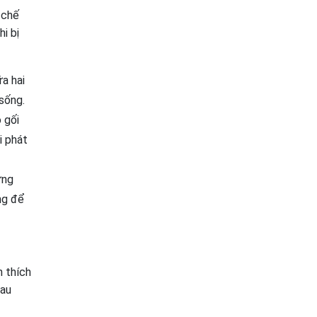
 chế
i bị
a hai
sống.
 gối
i phát
ững
ng để
h thích
đau