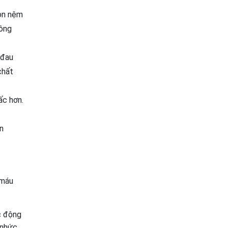
họn nệm
bông
 đau
chất
ấc hơn.
n
 máu
c động
 nhức.