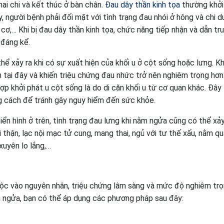
ai chi và kết thúc ở bàn chân.
Đau dây thần kinh tọa
thường khởi
 người bệnh phải đối mặt với tình trạng đau nhói ở hông và chi dư
 cơ,… Khi bị đau dây thần kinh tọa, chức năng tiếp nhận và dẫn tr
 đáng kể.
ể xảy ra khi có sự xuất hiện của khối u ở cột sống hoặc lưng. K
 tại đây và khiến triệu chứng đau nhức trở nên nghiêm trọng hơn
p khởi phát u cột sống là do di căn khối u từ cơ quan khác. Đây 
ng cách để tránh gây nguy hiểm đến sức khỏe.
n hình ở trên, tình trạng đau lưng khi nằm ngửa cũng có thể xảy
 thận, lạc nội mạc tử cung, mang thai, ngủ với tư thế xấu, nằm q
xuyên lo lắng,…
huộc vào nguyên nhân, triệu chứng lâm sàng và mức độ nghiêm tr
nằm ngửa, bạn có thể áp dụng các phương pháp sau đây: