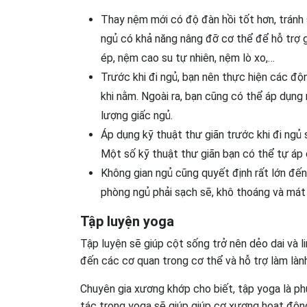
Thay nệm mới có độ đàn hồi tốt hơn, trán
ngủ có khả năng nâng đỡ cơ thể để hỗ trợ 
ép, nệm cao su tự nhiên, nệm lò xo,…
Trước khi đi ngủ, bạn nên thực hiện các độ
khi nằm. Ngoài ra, bạn cũng có thể áp dụn
lượng giấc ngủ.
Áp dụng kỹ thuật thư giãn trước khi đi ngủ 
Một số kỹ thuật thư giãn bạn có thể tự áp dụ
Không gian ngủ cũng quyết định rất lớn đến 
phòng ngủ phải sạch sẽ, khô thoáng và mát
Tập luyện yoga
Tập luyện sẽ giúp cột sống trở nên dẻo dai và l
đến các cơ quan trong cơ thể và hỗ trợ làm làn
Chuyên gia xương khớp cho biết, tập yoga là ph
tác trong yoga sẽ giúp giúp cơ xương hoạt động 