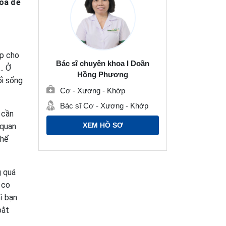
hoa để
ớp cho
Bác sĩ chuyên khoa I Doãn
,… Ở
Hồng Phương
ối sống
Cơ - Xương - Khớp
Bác sĩ Cơ - Xương - Khớp
 cần
XEM HỒ SƠ
 quan
thể
g quá
 co
ì bạn
bắt