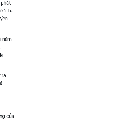
 phát
ới, tê
uyền
hi nằm
.
là
 ra
uá
ọng của