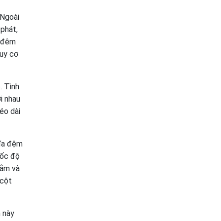
 Ngoài
 phát,
ề đêm
guy cơ
. Tình
i nhau
éo dài
đĩa đệm
tốc độ
nằm và
 cột
h này