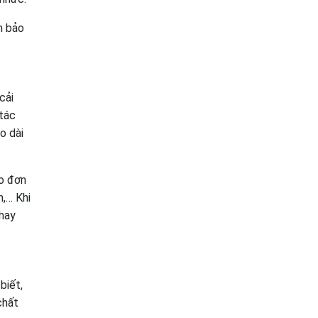
m bảo
cải
 tác
o dài
eo đơn
,… Khi
thay
biết,
chất