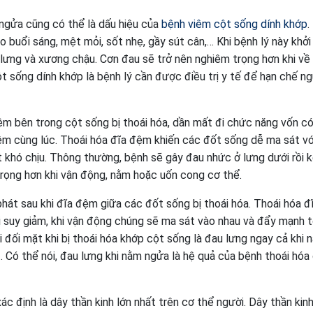
ngửa cũng có thể là dấu hiệu của
bệnh viêm cột sống dính khớp
.
 buổi sáng, mệt mỏi, sốt nhẹ, gầy sút cân,… Khi bệnh lý này khởi
 lưng và xương chậu. Cơn đau sẽ trở nên nghiêm trọng hơn khi v
 sống dính khớp là bệnh lý cần được điều trị y tế để hạn chế n
m bên trong cột sống bị thoái hóa, dần mất đi chức năng vốn có
ệm cùng lúc. Thoái hóa đĩa đệm khiến các đốt sống dễ ma sát vớ
t khó chịu. Thông thường, bệnh sẽ gây đau nhức ở lưng dưới rồi k
rọng hơn khi vận động, nằm hoặc uốn cong cơ thể.
phát sau khi đĩa đệm giữa các đốt sống bị thoái hóa. Thoái hóa 
ị suy giảm, khi vận động chúng sẽ ma sát vào nhau và đẩy mạnh 
 đối mặt khi bị thoái hóa khớp cột sống là đau lưng ngay cả khi 
t. Có thể nói, đau lưng khi nằm ngửa là hệ quả của bệnh thoái hóa
c định là dây thần kinh lớn nhất trên cơ thể người. Dây thần kin