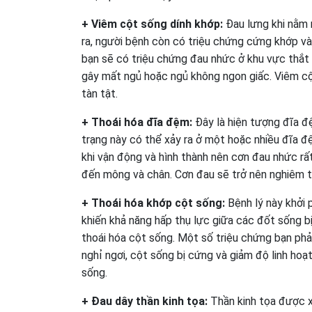
+ Viêm cột sống dính khớp:
Đau lưng khi nằm 
ra, người bệnh còn có triệu chứng cứng khớp vào
bạn sẽ có triệu chứng đau nhức ở khu vực thắt
gây mất ngủ hoặc ngủ không ngon giấc. Viêm cột
tàn tật.
+ Thoái hóa đĩa đệm:
Đây là hiện tượng đĩa đệ
trạng này có thể xảy ra ở một hoặc nhiều đĩa đ
khi vận động và hình thành nên cơn đau nhức rấ
đến mông và chân. Cơn đau sẽ trở nên nghiêm t
+ Thoái hóa khớp cột sống:
Bệnh lý này khởi 
khiến khả năng hấp thụ lực giữa các đốt sống b
thoái hóa cột sống. Một số triệu chứng bạn phải
nghỉ ngơi, cột sống bị cứng và giảm độ linh hoạ
sống.
+ Đau dây thần kinh tọa:
Thần kinh tọa được xá