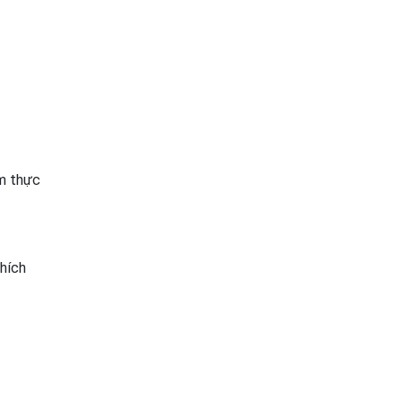
óm thực
thích