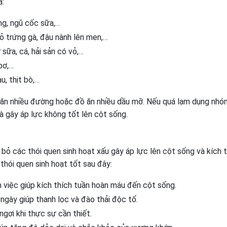
à:
ng, ngũ cốc sữa,…
ỏ trứng gà, đậu nành lên men,…
sữa, cá, hải sản có vỏ,…
bơ,…
u, thịt bò,…
 ăn nhiều đường hoặc đồ ăn nhiều dầu mỡ. Nếu quá lạm dụng nh
 gây áp lực không tốt lên cột sống.
bỏ các thói quen sinh hoạt xấu gây áp lực lên cột sống và kích 
 thói quen sinh hoạt tốt sau đây:
m việc giúp kích thích tuần hoàn máu đến cột sống.
ngày giúp thanh lọc và đào thải độc tố.
gơi khi thực sự cần thiết.