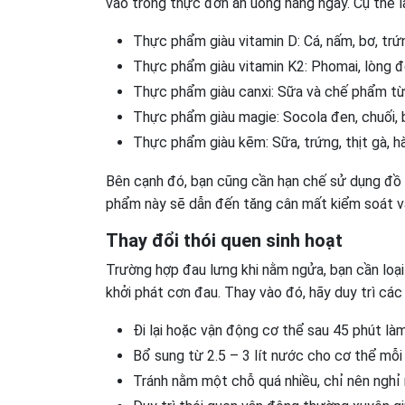
vào trong thực đơn ăn uống hàng ngày. Cụ thể l
Thực phẩm giàu vitamin D: Cá, nấm, bơ, trứ
Thực phẩm giàu vitamin K2: Phomai, lòng đ
Thực phẩm giàu canxi: Sữa và chế phẩm từ 
Thực phẩm giàu magie: Socola đen, chuối, 
Thực phẩm giàu kẽm: Sữa, trứng, thịt gà, hà
Bên cạnh đó, bạn cũng cần hạn chế sử dụng đồ
phẩm này sẽ dẫn đến tăng cân mất kiểm soát và
Thay đổi thói quen sinh hoạt
Trường hợp đau lưng khi nằm ngửa, bạn cần loại 
khởi phát cơn đau. Thay vào đó, hãy duy trì các
Đi lại hoặc vận động cơ thể sau 45 phút là
Bổ sung từ 2.5 – 3 lít nước cho cơ thể mỗi 
Tránh nằm một chỗ quá nhiều, chỉ nên nghỉ n