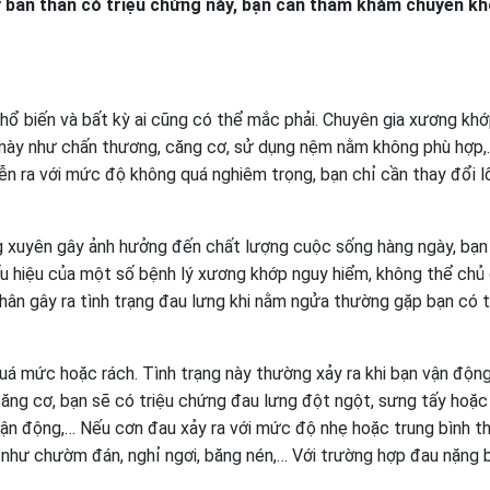
y bản thân có triệu chứng này, bạn cần thăm khám chuyên k
 phổ biến và bất kỳ ai cũng có thể mắc phải. Chuyên gia xương kh
ng này như chấn thương, căng cơ, sử dụng nệm nằm không phù hợp
iễn ra với mức độ không quá nghiêm trọng, bạn chỉ cần thay đổi l
g xuyên gây ảnh hưởng đến chất lượng cuộc sống hàng ngày, bạn
ấu hiệu của một số bệnh lý xương khớp nguy hiểm, không thể chủ
 nhân gây ra tình trạng đau lưng khi nằm ngửa thường gặp bạn có 
quá mức hoặc rách. Tình trạng này thường xảy ra khi bạn vận độn
ăng cơ, bạn sẽ có triệu chứng đau lưng đột ngột, sưng tấy hoặc
vận động,… Nếu cơn đau xảy ra với mức độ nhẹ hoặc trung bình th
 như chườm đán, nghỉ ngơi, băng nén,… Với trường hợp đau nặng 