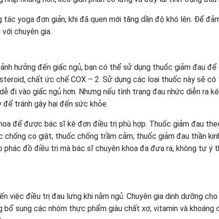
g tác yoga đơn giản, khi đã quen mới tăng dần độ khó lên. Để đả
 với chuyên gia.
 ảnh hưởng đến giấc ngủ, bạn có thể sử dụng thuốc giảm đau để 
steroid, chất ức chế COX – 2. Sử dụng các loại thuốc này sẽ có
ễ đi vào giấc ngủ hơn. Nhưng nếu tình trạng đau nhức diễn ra ké
 để tránh gây hại đến sức khỏe.
oa để được bác sĩ kê đơn điều trị phù hợp. Thuốc giảm đau th
c chống co giật, thuốc chống trầm cảm, thuốc giảm đau thần kinh
o phác đồ điều trị mà bác sĩ chuyên khoa đa đưa ra, không tự ý 
n việc điều trị đau lưng khi nằm ngủ. Chuyên gia dinh dưỡng cho 
ng bổ sung các nhóm thực phẩm giàu chất xơ, vitamin và khoáng 