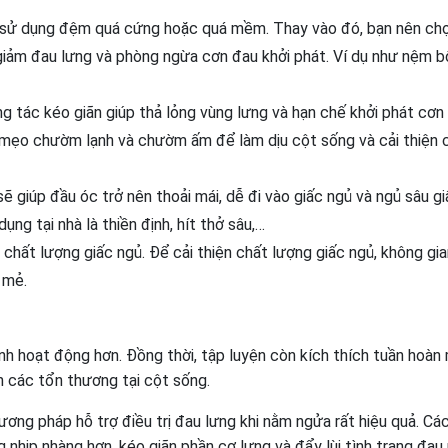
h sử dụng đệm quá cứng hoặc quá mềm. Thay vào đó, bạn nên c
giảm đau lưng và phòng ngừa cơn đau khởi phát. Ví dụ như nệm 
ng tác kéo giãn giúp thả lỏng vùng lưng và hạn chế khởi phát cơn
g mẹo chườm lạnh và chườm ấm để làm dịu cột sống và cải thiện 
sẽ giúp đầu óc trở nên thoải mái, dễ đi vào giấc ngủ và ngủ sâu gi
ng tại nhà là thiền định, hít thở sâu,…
chất lượng giấc ngủ. Để cải thiện chất lượng giấc ngủ, không gia
 mẻ.
inh hoạt động hơn. Đồng thời, tập luyện còn kích thích tuần hoàn
h các tổn thương tại cột sống.
ương pháp hỗ trợ điều trị đau lưng khi nằm ngửa rất hiệu quả. Cá
nhịp nhàng hơn, kéo giãn phần cơ lưng và đẩy lùi tình trạng đau