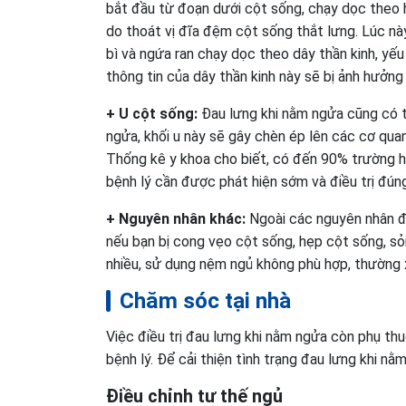
bắt đầu từ đoạn dưới cột sống, chạy dọc theo h
do thoát vị đĩa đệm cột sống thắt lưng. Lúc này,
bì và ngứa ran chạy dọc theo dây thần kinh, yếu
thông tin của dây thần kinh này sẽ bị ảnh hưởng
+ U cột sống:
Đau lưng khi nằm ngửa cũng có th
ngửa, khối u này sẽ gây chèn ép lên các cơ quan
Thống kê y khoa cho biết, có đến 90% trường hợ
bệnh lý cần được phát hiện sớm và điều trị đú
+ Nguyên nhân khác:
Ngoài các nguyên nhân điể
nếu bạn bị cong vẹo cột sống, hẹp cột sống, sỏi
nhiều, sử dụng nệm ngủ không phù hợp, thường 
Chăm sóc tại nhà
Việc điều trị đau lưng khi nằm ngửa còn phụ t
bệnh lý. Để cải thiện tình trạng đau lưng khi 
Điều chỉnh tư thế ngủ