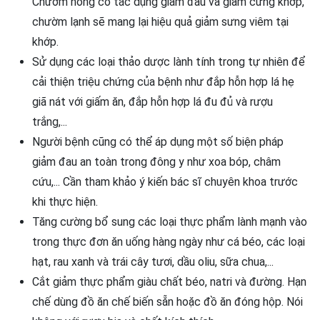
Chườm nóng có tác dụng giảm đau và giảm cứng khớp,
chườm lạnh sẽ mang lại hiệu quả giảm sưng viêm tại
khớp.
Sử dụng các loại thảo dược lành tính trong tự nhiên để
cải thiện triệu chứng của bệnh như đắp hỗn hợp lá hẹ
giã nát với giấm ăn, đắp hỗn hợp lá đu đủ và rượu
trắng,...
Người bệnh cũng có thể áp dụng một số biện pháp
giảm đau an toàn trong đông y như xoa bóp, châm
cứu,... Cần tham khảo ý kiến bác sĩ chuyên khoa trước
khi thực hiện.
Tăng cường bổ sung các loại thực phẩm lành mạnh vào
trong thực đơn ăn uống hàng ngày như cá béo, các loại
hạt, rau xanh và trái cây tươi, dầu oliu, sữa chua,...
Cắt giảm thực phẩm giàu chất béo, natri và đường. Hạn
chế dùng đồ ăn chế biến sẵn hoặc đồ ăn đóng hộp. Nói