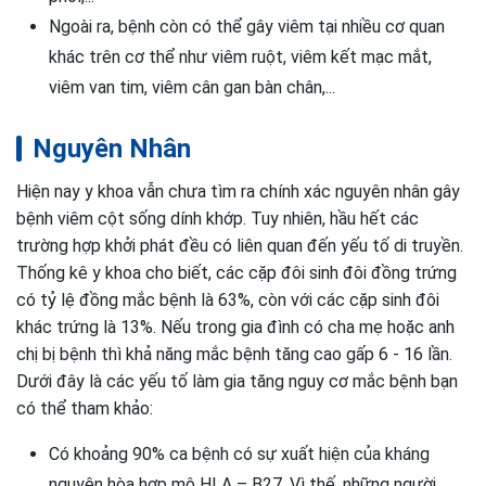
Ngoài ra, bệnh còn có thể gây viêm tại nhiều cơ quan
khác trên cơ thể như viêm ruột, viêm kết mạc mắt,
viêm van tim, viêm cân gan bàn chân,...
Nguyên Nhân
Hiện nay y khoa vẫn chưa tìm ra chính xác nguyên nhân gây
bệnh viêm cột sống dính khớp. Tuy nhiên, hầu hết các
trường hợp khởi phát đều có liên quan đến yếu tố di truyền.
Thống kê y khoa cho biết, các cặp đôi sinh đôi đồng trứng
có tỷ lệ đồng mắc bệnh là 63%, còn với các cặp sinh đôi
khác trứng là 13%. Nếu trong gia đình có cha mẹ hoặc anh
chị bị bệnh thì khả năng mắc bệnh tăng cao gấp 6 - 16 lần.
Dưới đây là các yếu tố làm gia tăng nguy cơ mắc bệnh bạn
có thể tham khảo:
Có khoảng 90% ca bệnh có sự xuất hiện của kháng
nguyên hòa hợp mô HLA – B27. Vì thế, những người