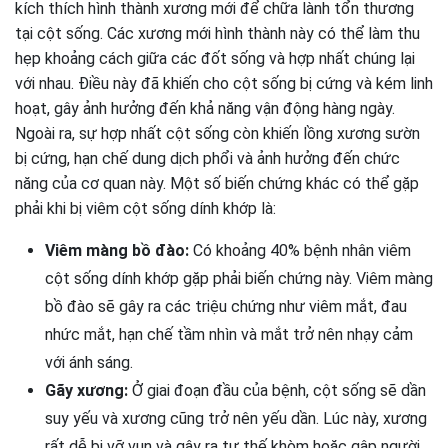
kích thích hình thành xương mới để chữa lành tổn thương
tại cột sống. Các xương mới hình thành này có thể làm thu
hẹp khoảng cách giữa các đốt sống và hợp nhất chúng lại
với nhau. Điều này đã khiến cho cột sống bị cứng và kém linh
hoạt, gây ảnh hưởng đến khả năng vận động hàng ngày.
Ngoài ra, sự hợp nhất cột sống còn khiến lồng xương sườn
bị cứng, hạn chế dung dịch phổi và ảnh hưởng đến chức
năng của cơ quan này. Một số biến chứng khác có thể gặp
phải khi bị viêm cột sống dính khớp là:
Viêm màng bồ đào:
Có khoảng 40% bệnh nhân viêm
cột sống dính khớp gặp phải biến chứng này. Viêm màng
bồ đào sẽ gây ra các triệu chứng như viêm mắt, đau
nhức mắt, hạn chế tầm nhìn và mắt trở nên nhạy cảm
với ánh sáng.
Gãy xương:
Ở giai đoạn đầu của bệnh, cột sống sẽ dần
suy yếu và xương cũng trở nên yếu dần. Lúc này, xương
rất dễ bị vỡ vụn và gây ra tư thế khòm hoặc gập người