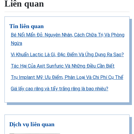
Liên quan
Tin liên quan
Bé Nổi Mẩn Đỏ: Nguyên Nhân, Cách Chữa Trị Và Phòng
Ngừa
Vi Khuẩn Lactic Là Gì, Đặc Điểm Và Ứng Dụng Ra Sao?
Tác Hại Của Axit Sunfuric Và Những Điều Cần Biết
Trụ Implant Mỹ: Ưu Điểm, Phân Loại Và Chi Phí Cụ Thể
Giá lấy cao răng và tẩy trắng răng là bao nhiêu?
Dịch vụ liên quan