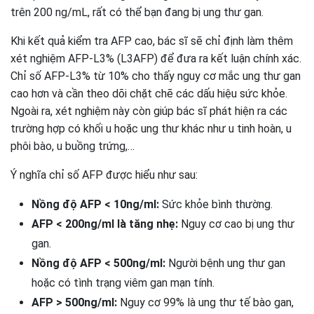
trên 200 ng/mL, rất có thể bạn đang bị ung thư gan.
Khi kết quả kiểm tra AFP cao, bác sĩ sẽ chỉ định làm thêm
xét nghiệm AFP-L3% (L3AFP) để đưa ra kết luận chính xác.
Chỉ số AFP-L3% từ 10% cho thấy nguy cơ mắc ung thư gan
cao hơn và cần theo dõi chặt chẽ các dấu hiệu sức khỏe.
Ngoài ra, xét nghiệm này còn giúp bác sĩ phát hiện ra các
trường hợp có khối u hoặc ung thư khác như u tinh hoàn, u
phôi bào, u buồng trứng,…
Ý nghĩa chỉ số AFP được hiểu như sau:
Nồng độ AFP < 10ng/ml:
Sức khỏe bình thường.
AFP < 200ng/ml là tăng nhẹ:
Nguy cơ cao bị ung thư
gan.
Nồng độ AFP < 500ng/ml:
Người bệnh ung thư gan
hoặc có tình trạng viêm gan mạn tính.
AFP > 500ng/ml:
Nguy cơ 99% là ung thư tế bào gan,