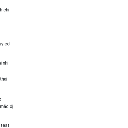
h chi
uy cơ
i nhi
thai
t
 mắc dị
 test