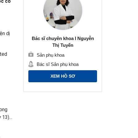
ọc có
ện dị
Bác sĩ chuyên khoa I Nguyễn
Thị Tuyến
ated
Sản phụ khoa
Bác sĩ Sản phụ khoa
XEM HỒ SƠ
rong
y 13)…
u