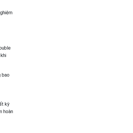
nghiệm
ouble
khi
g bao
ất kỳ
ệm hoàn