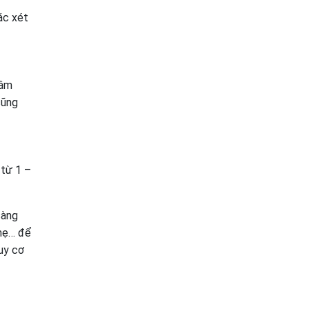
ác xét
 âm
cũng
 từ 1 –
sàng
 mẹ… để
uy cơ