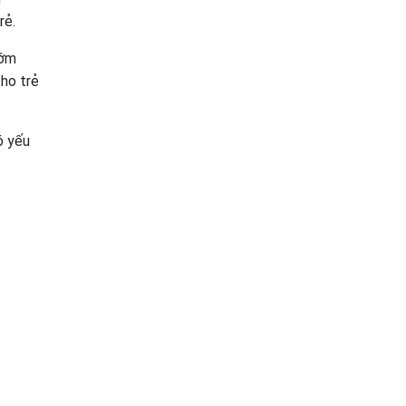
rẻ.
Sớm
cho trẻ
ó yếu