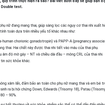
 quy trình thực hiện ra sao? Bài viết dưới đây sẽ giúp bạn đ
ề Double test.
hụ nữ đang mang thai, giúp sàng lọc các nguy cơ thai nhi xuất hi
tính toán dựa trên nhiều yếu tố khác nhau như:
eta-human chorionic gonadotropin) và PAPP-A (pregnancy associ
 thai. Hai chất này được thai nhi tiết vào máu của thai phụ.
êu âm độ mờ gáy – NT và chiều dài đầu – mông CRL của thai nhi.
g tin sức khỏe khác.
không xâm lấn, đảm bảo an toàn cho phụ nữ mang thai và em bé t
 sinh ra bị hội chứng Down, Edwards (Trisomy 18), Patau (Trisom
 80 – 90%.
ện sự bất thường về sức khỏe, nhiễm sắc thể có thể dẫn đến nhiề