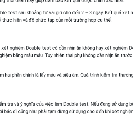
ong thời điểm này giúp đảm bảo kết quả được chính xác nhất.
ble test sau khoảng từ vài giờ cho đến 2 – 3 ngày. Kết quả xét 
ế thực hiện và độ phức tạp của mỗi trường hợp cụ thể.
 xét nghiệm Double test có cần nhịn ăn không hay xét nghiệm D
ghiệm bằng mẫu máu. Tuy nhiên thai phụ không cần nhịn ăn trước 
m hai phần chính là lấy máu và siêu âm. Quá trình kiểm tra thườn
kiểm tra và ý nghĩa của việc làm Double test. Nếu đang sử dụng b
 với bác sĩ cũng như phải tạm dừng sử dụng cho đến khi xét nghi