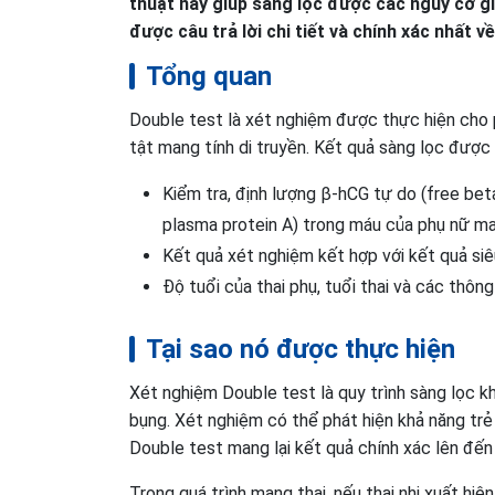
thuật này giúp sàng lọc được các nguy cơ gì,
được câu trả lời chi tiết và chính xác nhất v
Tổng quan
Double test là xét nghiệm được thực hiện cho p
tật mang tính di truyền. Kết quả sàng lọc được 
Kiểm tra, định lượng β-hCG tự do (free b
plasma protein A) trong máu của phụ nữ mang
Kết quả xét nghiệm kết hợp với kết quả si
Độ tuổi của thai phụ, tuổi thai và các thôn
Tại sao nó được thực hiện
Xét nghiệm Double test là quy trình sàng lọc 
bụng. Xét nghiệm có thể phát hiện khả năng trẻ
Double test mang lại kết quả chính xác lên đến
Trong quá trình mang thai, nếu thai nhi xuất hi