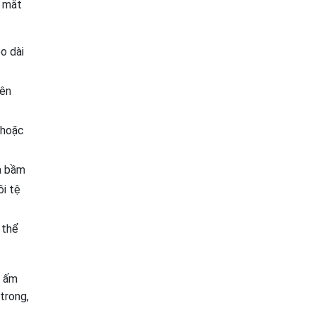
y mắt
o dài
bên
 hoặc
à bầm
ồi tệ
 thể
c ấm
trong,