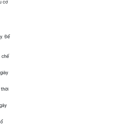
u cơ
y. Để
n chế
giày
 thời
 gây
cổ