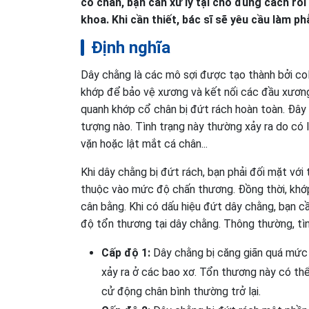
cổ chân, bạn cần xử lý tại chỗ đúng cách r
khoa. Khi cần thiết, bác sĩ sẽ yêu cầu làm p
Định nghĩa
Dây chằng là các mô sợi được tạo thành bởi co
khớp để bảo vệ xương và kết nối các đầu xương
quanh khớp cổ chân bị đứt rách hoàn toàn. Đây
tượng nào. Tình trạng này thường xảy ra do có
vặn hoặc lật mắt cá chân...
Khi dây chằng bị đứt rách, bạn phải đối mặt vớ
thuộc vào mức độ chấn thương. Đồng thời, khớp
cân bằng. Khi có dấu hiệu đứt dây chằng, bạn
độ tổn thương tại dây chằng. Thông thường, tì
Cấp độ 1:
Dây chằng bị căng giãn quá mức 
xảy ra ở các bao xơ. Tổn thương này có thể
cử động chân bình thường trở lại.