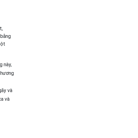
t,
 bằng
đột
g này,
 thương
gãy và
xa và