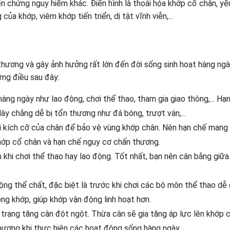
ến chứng nguy hiểm khác. Điển hình là thoái hóa khớp cổ chân, yế
a khớp, viêm khớp tiến triển, dị tật vĩnh viễn,...
hương và gây ảnh hưởng rất lớn đến đời sống sinh hoạt hàng ngà
ững điều sau đây:
àng ngày như lao động, chơi thể thao, tham gia giao thông,... Hạ
y chằng dễ bị tổn thương như đá bóng, trượt ván,...
 kích cỡ của chân để bảo vệ vùng khớp chân. Nên hạn chế mang 
khớp cổ chân và hạn chế nguy cơ chấn thương.
hi chơi thể thao hay lao động. Tốt nhất, bạn nên cân bằng giữa
ộng thể chất, đặc biệt là trước khi chơi các bộ môn thể thao dễ
ng khớp, giúp khớp vận động linh hoạt hơn.
h trạng tăng cân đột ngột. Thừa cân sẽ gia tăng áp lực lên khớp 
thương khi thực hiện các hoạt động sống hàng ngày.