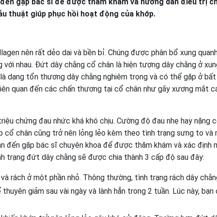
ồi đến gặp bác sĩ để được thăm khám và hướng dẫn điều trị c
hẫu thuật giúp phục hồi hoạt động của khớp.
llagen nên rất dẻo dai và bền bỉ. Chúng được phân bổ xung quan
 với nhau. Đứt dây chằng cổ chân là hiện tượng dây chằng ở xun
 là dạng tổn thương dây chằng nghiêm trọng và có thể gặp ở bất
 liên quan đến các chấn thương tại cổ chân như gãy xương mắt c
i triệu chứng đau nhức khá khó chịu. Cường độ đau nhẹ hay nặng 
 cổ chân cũng trở nên lỏng lẻo kèm theo tình trạng sưng to và
 cần đến gặp bác sĩ chuyên khoa để được thăm khám và xác định
nh trạng đứt dây chằng sẽ được chia thành 3 cấp độ sau đây:
và rách ở một phần nhỏ. Thông thường, tình trạng rách dây chằn
 thuyên giảm sau vài ngày và lành hẳn trong 2 tuần. Lúc này, bạn