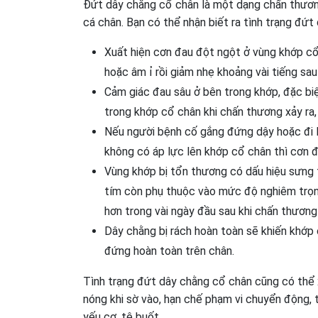
Đứt dây chằng cổ chân là một dạng chấn thươn
cá chân. Bạn có thể nhận biết ra tình trạng đứ
Xuất hiện cơn đau đột ngột ở vùng khớp cổ 
hoặc âm ỉ rồi giảm nhẹ khoảng vài tiếng sau
Cảm giác đau sâu ở bên trong khớp, đặc biệ
trong khớp cổ chân khi chấn thương xảy ra,
Nếu người bệnh cố gắng đứng dậy hoặc đi lạ
không có áp lực lên khớp cổ chân thì cơn 
Vùng khớp bị tổn thương có dấu hiệu sưng
tím còn phụ thuộc vào mức độ nghiêm trọng
hơn trong vài ngày đầu sau khi chấn thương 
Dây chằng bị rách hoàn toàn sẽ khiến khớp 
đứng hoàn toàn trên chân.
Tình trạng đứt dây chằng cổ chân cũng có thể 
nóng khi sờ vào, hạn chế phạm vi chuyển động, t
yếu cơ, tê buốt,...