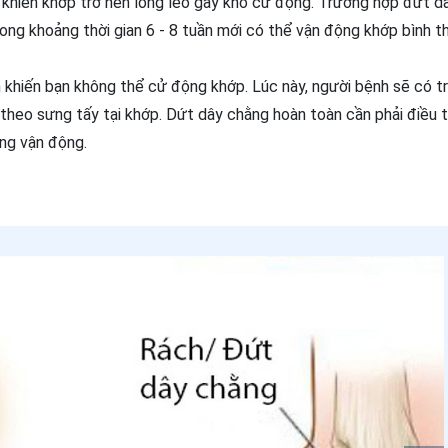
khiến khớp trở nên lỏng lẻo gây khó cử động. Trường hợp đứt d
ong khoảng thời gian 6 - 8 tuần mới có thể vận động khớp bình 
 khiến bạn không thể cử động khớp. Lúc này, người bệnh sẽ có tr
heo sưng tấy tại khớp. Dứt dây chằng hoàn toàn cần phải điều tr
ăng vận động.