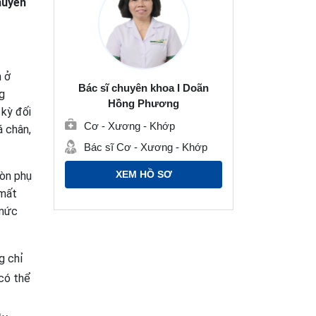
huyên
h ở
Bác sĩ chuyên khoa I Doãn
g
Hồng Phương
 kỳ đối
Cơ - Xương - Khớp
á chân,
Bác sĩ Cơ - Xương - Khớp
XEM HỒ SƠ
còn phụ
 mất
 mức
g chỉ
 có thể