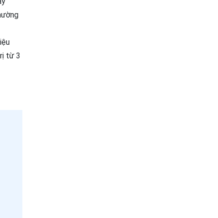
ây
thường
iệu
ị từ 3