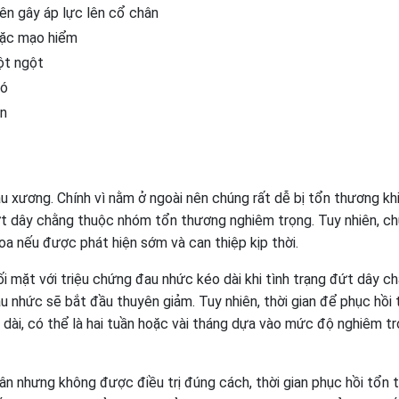
ên gây áp lực lên cổ chân
oặc mạo hiểm
ột ngột
đó
ân
 xương. Chính vì nằm ở ngoài nên chúng rất dễ bị tổn thương kh
đứt dây chằng thuộc nhóm tổn thương nghiêm trọng. Tuy nhiên, c
oa nếu được phát hiện sớm và can thiệp kịp thời.
ối mặt với triệu chứng đau nhức kéo dài khi tình trạng đứt dây c
u nhức sẽ bắt đầu thuyên giảm. Tuy nhiên, thời gian để phục hồi 
dài, có thể là hai tuần hoặc vài tháng dựa vào mức độ nghiêm t
n nhưng không được điều trị đúng cách, thời gian phục hồi tổn