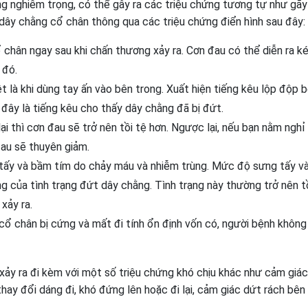
g nghiêm trọng, có thể gây ra các triệu chứng tương tự như gã
t dây chằng cổ chân thông qua các triệu chứng điển hình sau đây:
chân ngay sau khi chấn thương xảy ra. Cơn đau có thể diễn ra ké
 đó.
t là khi dùng tay ấn vào bên trong. Xuất hiện tiếng kêu lộp độp 
 đây là tiếng kêu cho thấy dây chằng đã bị đứt.
i thì cơn đau sẽ trở nên tồi tệ hơn. Ngược lại, nếu bạn nằm nghỉ
đau sẽ thuyên giảm.
 tấy và bầm tím do chảy máu và nhiễm trùng. Mức độ sưng tấy v
 của tình trạng đứt dây chằng. Tình trạng này thường trở nên t
xảy ra.
cổ chân bị cứng và mất đi tính ổn định vốn có, người bệnh không
xảy ra đi kèm với một số triệu chứng khó chịu khác như cảm giá
hay đổi dáng đi, khó đứng lên hoặc đi lại, cảm giác dứt rách bên 