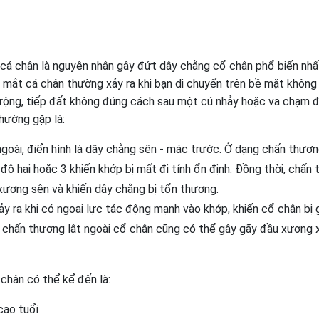
 cá chân là nguyên nhân gây đứt dây chằng cổ chân phổ biến nhấ
mắt cá chân thường xảy ra khi bạn di chuyển trên bề mặt không
 rộng, tiếp đất không đúng cách sau một cú nhảy hoặc va chạm 
hường gặp là:
oài, điển hình là dây chằng sên - mác trước. Ở dạng chấn thươn
ộ hai hoặc 3 khiến khớp bị mất đi tính ổn định. Đồng thời, chấn
xương sên và khiến dây chằng bị tổn thương.
 ra khi có ngoại lực tác động mạnh vào khớp, khiến cổ chân bị 
 chấn thương lật ngoài cổ chân cũng có thể gây gãy đầu xương 
chân có thể kể đến là:
cao tuổi