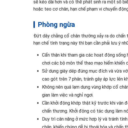
sẽ kéo dài hơn và có thể phát sinh ra một số bi
hoặc teo cơ chân, hạn chế phạm vi chuyển động củ
Phòng ngừa
Đứt dây chằng cổ chân thường xảy ra do chấn t
hạn chế tình trạng này thì bạn cần phải lưu ý nh
Cẩn thận khi tham gia các hoạt động sống h
chơi các bộ môn thể thao mạo hiểm khiến dâ
Sử dụng giày dép đúng mục đích và vừa với
cao gót trên 7 phân, tránh gây áp lực lên 
Không nên quá lạm dụng vùng khớp cổ chân k
gian làm việc và nghỉ ngơi.
Cần khởi động khớp thật kỹ trước khi vận đ
chấn thương. Khởi động có tác dụng làm nó
Duy trì cân nặng ở mức hợp lý và tránh tìn
chân, khiến chúng dễ bị thoái hóa và chấn 