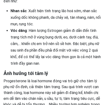
đến như:
Nhan sắc
: Xuất hiện tình trạng lão hoá sớm, nhan sắc
xuống dốc không phanh, da chảy xệ, tàn nhang, nám, nổi
mụn, rụng tóc.
Vóc dáng
: Hàm lượng Estrogen giảm đi dẫn đến tình
trạng tích mỡ ở vùng bụng dưới, eo, dưới cánh tay, đùi,
cằm,… khiến chị em trở nên sồ sề hơn. Đặc biệt, phụ nữ
sau sinh đa phần đều phải đối mặt với việc vòng 2 quá
khổ, để có thể lấy lại vóc dáng thon gọn là cả một hành
trình đầy gian nan.
Ảnh hưởng tới tâm lý
Progesterone là loại hormone đóng vai trò giữ cho tâm lý
phụ nữ ổn định, cải thiện tâm trạng. Sau quá trình vượt cạn
thành công, loại hormone này sẽ giảm đi đáng kể, khiến chị
em dễ lâm vào chán nản, u sầu, tự ti, tâm trạng tiêu cực, dễ
khóc và dễ bị tổn thương,… Nhiều trường hợp nghiêm trọng