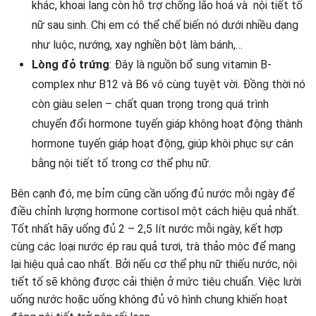
khác, khoai lang còn hỗ trợ chống lão hoá và nội tiết tố
nữ sau sinh. Chị em có thể chế biến nó dưới nhiều dạng
như luộc, nướng, xay nghiền bột làm bánh,…
Lòng đỏ trứng
: Đây là nguồn bổ sung vitamin B-
complex như B12 và B6 vô cùng tuyệt vời. Đồng thời nó
còn giàu selen – chất quan trọng trong quá trình
chuyển đổi hormone tuyến giáp không hoạt động thành
hormone tuyến giáp hoạt động, giúp khôi phục sự cân
bằng nội tiết tố trong cơ thể phụ nữ.
Bên cạnh đó, mẹ bỉm cũng cần uống đủ nước mỗi ngày để
điều chỉnh lượng hormone cortisol một cách hiệu quả nhất.
Tốt nhất hãy uống đủ 2 – 2,5 lít nước mỗi ngày, kết hợp
cùng các loại nước ép rau quả tươi, trà thảo mộc để mang
lại hiệu quả cao nhất. Bởi nếu cơ thể phụ nữ thiếu nước, nội
tiết tố sẽ không được cải thiện ở mức tiêu chuẩn. Việc lười
uống nước hoặc uống không đủ vô hình chung khiến hoạt