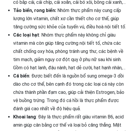
có bắp cải, cải chíp, cải xoăn, cải bó xôi, bông cải xanh,…
Tảo biển, rong biển:
Nhóm thực phẩm này cung cấp
lượng lớn vitamin, chất xơ cần thiết cho cơ thể, giúp
tăng cường sức khỏe của tuyến vú, điều hoà nội tiết tố.
Các loại hạt
: Nhóm thực phẩm này không chỉ giàu
vitamin mà còn giúp tăng cường nội tiết tố, chứa các
chất chống oxy hóa, phòng tránh ung thư, các bệnh về
tim mạch, giảm nguy cơ đột quỵ ở phụ nữ sau khi sinh.
Gồm có hạt lanh, đậu nành, hạt dẻ cười, hạt hạnh nhân,…
Cá biển
: Được biết đến là nguồn bổ sung omega-3 dồi
dào cho cơ thể, bên cạnh đó trong các loại cá này còn
chứa thành phần đạm cao, giúp cải thiện Estrogen, bảo
vệ buồng trứng. Trong đó cá hồi là thực phẩm được
đánh giá cao nhất về độ hiệu quả.
Khoai lang
: Đây là thực phẩm rất giàu vitamin B6, acid
amin giúp cân bằng cơ thể và loại bỏ căng thẳng. Mặt