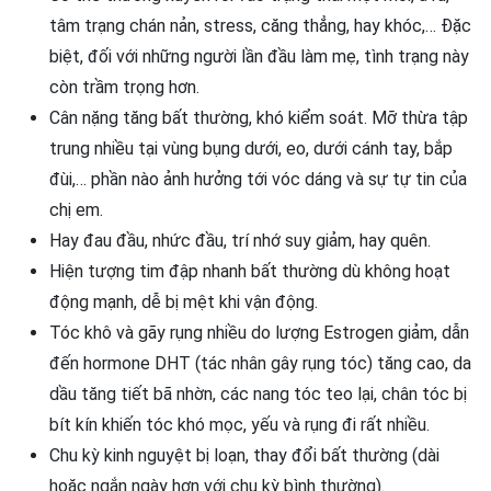
tâm trạng chán nản, stress, căng thẳng, hay khóc,… Đặc
biệt, đối với những người lần đầu làm mẹ, tình trạng này
còn trầm trọng hơn.
Cân nặng tăng bất thường, khó kiểm soát. Mỡ thừa tập
trung nhiều tại vùng bụng dưới, eo, dưới cánh tay, bắp
đùi,… phần nào ảnh hưởng tới vóc dáng và sự tự tin của
chị em.
Hay đau đầu, nhức đầu, trí nhớ suy giảm, hay quên.
Hiện tượng tim đập nhanh bất thường dù không hoạt
động mạnh, dễ bị mệt khi vận động.
Tóc khô và gãy rụng nhiều do lượng Estrogen giảm, dẫn
đến hormone DHT (tác nhân gây rụng tóc) tăng cao, da
dầu tăng tiết bã nhờn, các nang tóc teo lại, chân tóc bị
bít kín khiến tóc khó mọc, yếu và rụng đi rất nhiều.
Chu kỳ kinh nguyệt bị loạn, thay đổi bất thường (dài
hoặc ngắn ngày hơn với chu kỳ bình thường).