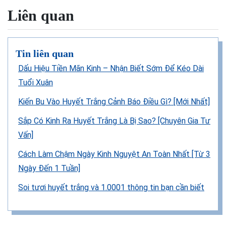
Liên quan
Tin liên quan
Dấu Hiệu Tiền Mãn Kinh – Nhận Biết Sớm Để Kéo Dài
Tuổi Xuân
Kiến Bu Vào Huyết Trắng Cảnh Báo Điều Gì? [Mới Nhất]
Sắp Có Kinh Ra Huyết Trắng Là Bị Sao? [Chuyên Gia Tư
Vấn]
Cách Làm Chậm Ngày Kinh Nguyệt An Toàn Nhất [Từ 3
Ngày Đến 1 Tuần]
Soi tươi huyết trắng và 1.0001 thông tin bạn cần biết