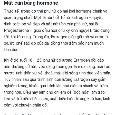
Mất cân bằng hormone
Thực tế, trong cơ thể phụ nữ có hai loại hormone chính và
quan trọng nhất. Một là nội tiết tố nữ Estrogen – quyết
định toàn bộ vẻ đẹp và nét nữ tính của phái nữ, hai là
Progesterone – giúp điều hoà chu kỳ kinh nguyệt, tác động
tốt tới tử cung. Trong đó, Estrogen giúp giữ mỡ và nước ở
da, ức chế sắc đó của da, đồng thời đảm bảo ham muốn
tình dục.
Khi ở độ tuổi 18 – 25, phụ nữ có lượng Estrogen dồi dào
nên thường sở hữu vóc dáng thon gọn, làm da sáng, mái tóc
mượt, tinh thần vui vẻ, thoải mái, đời sống tình dục viên mãn.
Tuy nhiên, sau quá trình sinh con lượng Estrogen suy giảm
nghiêm trọng, khiến quá trình lão hoá diễn ra nhanh và trầm
trọng hơn. Điều này làm cho chị em dễ “bốc hỏa”, âm đạo
teo và trở nên nhăn nheo, xuất hiện hiện tượng khô hạn, lãnh
cảm với chuyện chăn gối.