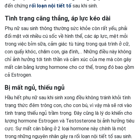
đến chứng
rối loạn nội tiết tố
sau khi sinh.
Tình trạng căng thẳng, áp lực kéo dài
Phụ nữ sau sinh thông thường sức khỏe còn rất yếu, phải
đối mặt với nhiều cú sốc về hình thể, các áp lực, mệt mỏi
trong việc bỉm sữa, cảm giác tù túng trong quá trình ở cữ,
con quấy khóc, chăm con, gia đình,… Những điều này không
chỉ ảnh hưởng tới tinh thần và cảm xúc của mẹ mà còn gây
mất cân bằng lượng hormone cho cơ thể, trong đó bao gồm
cả Estrogen.
Bị mất ngủ, thiếu ngủ
Hầu hết phụ nữ sau khi sinh xong đều không tránh khỏi tình
trạng thức đêm trông con, cho con bú, vì vậy mà sẽ rơi vào
tình trạng thiếu ngủ trầm trọng. Đây cũng là lý do khiến cho
lượng hormone Estrogen và Testosterone bị ảnh hưởng tiêu
cực. Sự mất cân bằng ở 2 loại hormone này chính là một
trong những nguyên nhân gây ra rối loạn nội tiết tố sau sinh.