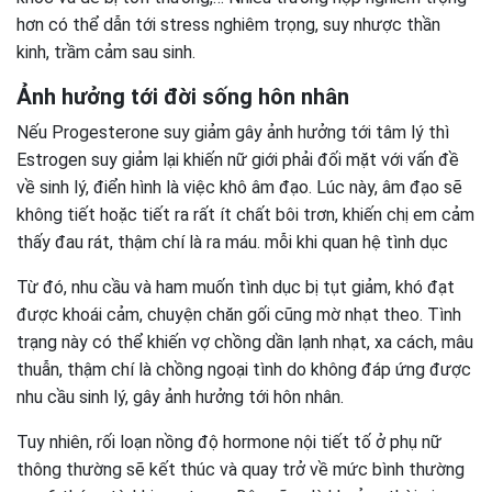
hơn có thể dẫn tới stress nghiêm trọng, suy nhược thần
kinh, trầm cảm sau sinh.
Ảnh hưởng tới đời sống hôn nhân
Nếu Progesterone suy giảm gây ảnh hưởng tới tâm lý thì
Estrogen suy giảm lại khiến nữ giới phải đối mặt với vấn đề
về sinh lý, điển hình là việc khô âm đạo. Lúc này, âm đạo sẽ
không tiết hoặc tiết ra rất ít chất bôi trơn, khiến chị em cảm
thấy đau rát, thậm chí là ra máu. mỗi khi quan hệ tình dục
Từ đó, nhu cầu và ham muốn tình dục bị tụt giảm, khó đạt
được khoái cảm, chuyện chăn gối cũng mờ nhạt theo. Tình
trạng này có thể khiến vợ chồng dần lạnh nhạt, xa cách, mâu
thuẫn, thậm chí là chồng ngoại tình do không đáp ứng được
nhu cầu sinh lý, gây ảnh hưởng tới hôn nhân.
Tuy nhiên, rối loạn nồng độ hormone nội tiết tố ở phụ nữ
thông thường sẽ kết thúc và quay trở về mức bình thường