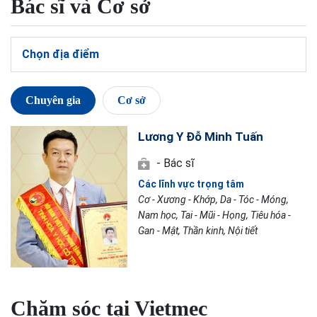
Bác sĩ và Cơ sở
Chọn địa điểm
Chuyên gia
Cơ sở
Lương Y Đỗ Minh Tuấn
- Bác sĩ
Các lĩnh vực trọng tâm
Cơ - Xương - Khớp, Da - Tóc - Móng,
Nam học, Tai - Mũi - Họng, Tiêu hóa -
Gan - Mật, Thần kinh, Nội tiết
Chăm sóc tại Vietmec